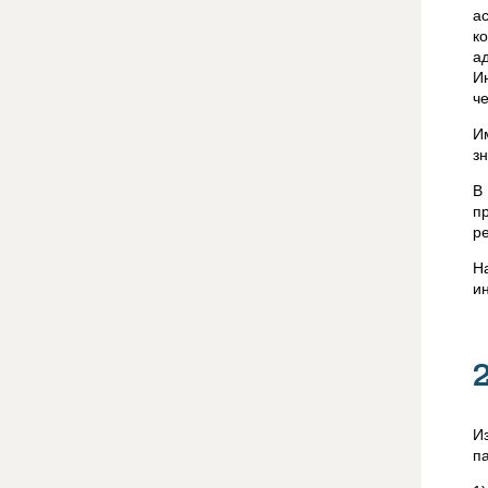
а
к
а
И
ч
И
з
В
п
р
Н
и
И
п