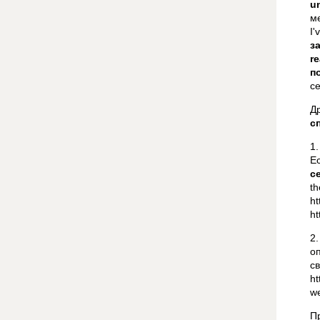
u
м
I'
з
re
п
с
Д
с
1.
Е
ce
t
h
ht
2
о
ht
we
П