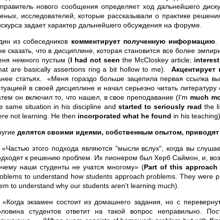
тправитель нового сообщения определяет ход дальнейшего диску
ченых, исследователей, которые рассказывали о практике решени
искурса задает характер дальнейшего обсуждения на форуме.
дин из собеседников
комментирует полученную информацию
.
е сказать, что в дисциплине, которая становится все более эмпири
еня немного пустым (
I had not seen
the McCloskey article;
interes
at are basically assertions ring a bit hollow to me).
Акцентирует 
анее статьях. «Меня гораздо больше зацепила первая ссылка выш
итуацией в своей дисциплине и начал серьезно читать литературу 
атем он включил то, что нашел, в свое преподавание (I'm
much mo
e same situation in his discipline and
started to seriously read
the l
re not learning. He then
incorporated what he found
in his teaching)
ругие
делятся своими идеями,
собственным опытом, приводя
. «Частью этого подхода являются "мысли вслух", когда вы слуша
одходят к решению проблем. Их пионером был Херб Саймон, и, воз
очему наши студенты не учатся многому» (
Part of this approach
roblems to understand how students approach problems. They were 
em to understand why our students aren't learning much).
. «Когда экзамен состоит из домашнего задания, но с переверн
оловина студентов ответит на такой вопрос неправильно. Пос