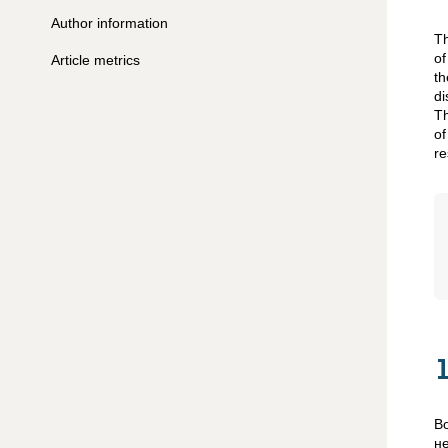
Author information
Th
of
Article metrics
th
di
Th
of
re
В
н