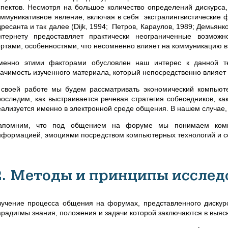
спектов. Несмотря на большое количество определений дискурса,
оммуникативное явление, включая в себя экстралингвистические ф
дресанта и так далее (Dijk, 1994; Петров, Караулов, 1989; Демьян
нтернету предоставляет практически неограниченные возможн
ертами, особенностями, что несомненно влияет на коммуникацию в 
менно этими факторами обусловлен наш интерес к данной тем
начимость изученного материала, который непосредственно влияет 
 своей работе мы будем рассматривать экономический компьюте
роследим, как выстраивается речевая стратегия собеседников, ка
еализуется именно в электронной среде общения. В нашем случа
апомним, что под общением на форуме мы понимаем комму
нформацией, эмоциями посредством компьютерных технологий и с
2. Методы и принципы исслед
зучение процесса общения на форумах, представленного дискурс
арадигмы знания, положения и задачи которой заключаются в выя