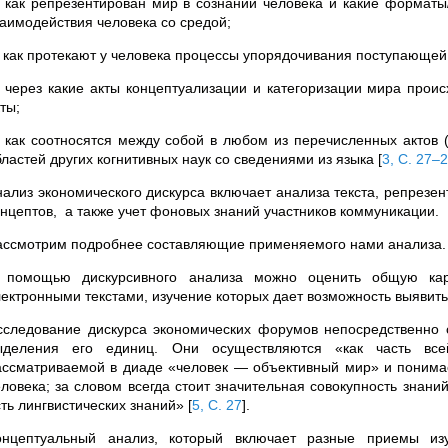
) как репрезентирован мир в сознании человека и какие форматы
заимодействия человека со средой;
) как протекают у человека процессы упорядочивания поступающе
) через какие акты концептуализации и категоризации мира прои
ты;
) как соотносятся между собой в любом из перечисленных актов 
бластей других когнитивных наук со сведениями из языка
[
3, С. 27–
нализ экономического дискурса включает анализа текста, репрезе
онцептов, а также учет фоновых знаний участников коммуникации.
ассмотрим подробнее составляющие применяемого нами анализа.
 помощью дискурсивного анализа можно оценить общую карт
лектронными текстами, изучение которых дает возможность выявит
сследование дискурса экономических форумов непосредственно с
ыделения его единиц. Они осуществляются «как часть всей
ассматриваемой в диаде «человек — объективный мир» и понимае
еловека; за словом всегда стоит значительная совокупность знаний
сть лингвистических знаний»
[
5, С. 27
]
.
онцептуальный анализ, который включает разные приемы изу