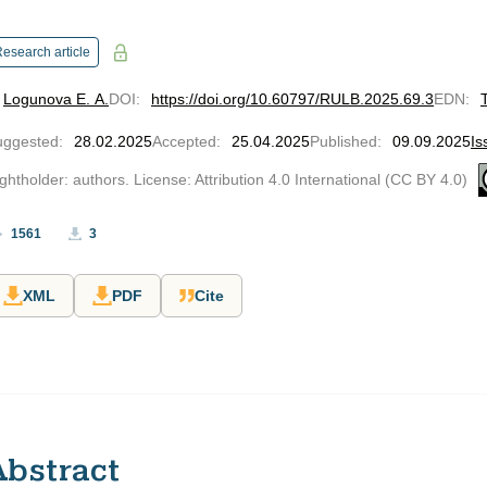
esearch article
Logunova E. A.
DOI
:
https://doi.org/10.60797/RULB.2025.69.3
EDN
:
uggested
:
28.02.2025
Accepted
:
25.04.2025
Published
:
09.09.2025
Is
ghtholder: authors. License: Attribution 4.0 International (CC BY 4.0)
1561
3
XML
PDF
Cite
Abstract