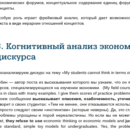
кономических форумов, концептуальное содержание единиц форум
онцепты.
собую роль играет фреймовый анализ, который дает возможнос
екста в виде иерархии отношений концептов.
3. Когнитивный анализ эконо
дискурса
оанализируем дискурс на тему «My students cannot think in terms 
обин — автор поста из высказывания которого мы узнаем, что он 
рсов, специализирующихся на изучении экономики. (My field course
is in class with many examples. I give them scores of practice problem
воем сообщении
высказывает опасения, озабоченность, уто
оворит о своих студентах: «Тем не менее, они отказываются испо
 просто следуют своим «инстинктам» (которые неверны). Да, это с
роблемы упрощены и порой нереалистичны. Но если вы не может
et,
they refuse to use
economic thinking or economic models and
ju
e standard, simple toy models for undergraduates. Yes, the proble