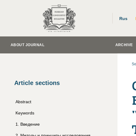
Rus
ABOUT JOURNAL
ARCHIVE
So
Article sections
Abstract
Keywords
1
.
Введение
2
.
Методы и принципы исследования