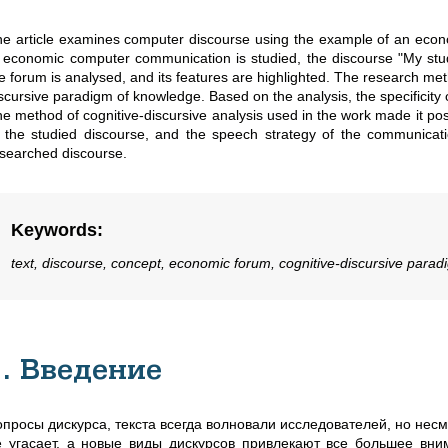
e article examines computer discourse using the example of an econo
 economic computer communication is studied, the discourse "My stu
e forum is analysed, and its features are highlighted. The research met
scursive paradigm of knowledge. Based on the analysis, the specificity 
e method of cognitive-discursive analysis used in the work made it poss
 the studied discourse, and the speech strategy of the communicatio
searched discourse.
Keywords
:
text, discourse, concept, economic forum, cognitive-discursive para
1. Введение
опросы дискурса, текста всегда волновали исследователей, но несм
е угасает, а новые виды дискурсов привлекают все большее вн