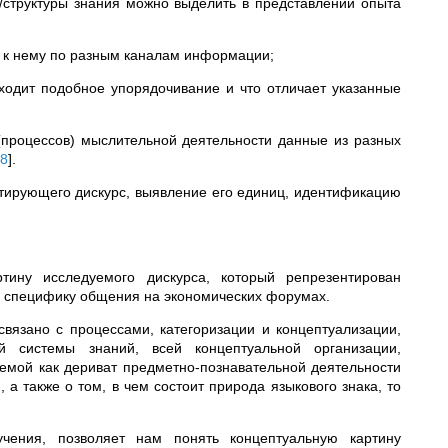
/структуры знания можно выделить в представлении опыта
й к нему по разным каналам информации;
сходит подобное упорядочивание и что отличает указанные
(процессов) мыслительной деятельности данные из разных
28
]
.
нтирующего дискурс, выявление его единиц, идентификацию
ину исследуемого дискурса, который репрезентирован
ь специфику общения на экономических форумах.
вязано с процессами, категоризации и концептуализации,
 системы знаний, всей концептуальной организации,
мой как дериват предметно-познавательной деятельности
, а также о том, в чем состоит природа языкового знака, то
чения, позволяет нам понять концептуальную картину