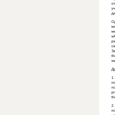
о
у
д
О
мн
м
wh
р
с
З
th
we
Д
1
п
п
p
th
2
п