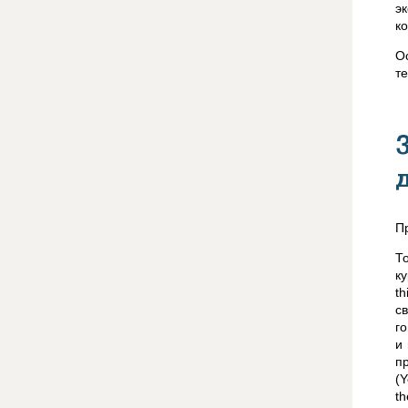
э
к
О
т
Пр
Т
ку
th
с
г
и
п
(Y
th