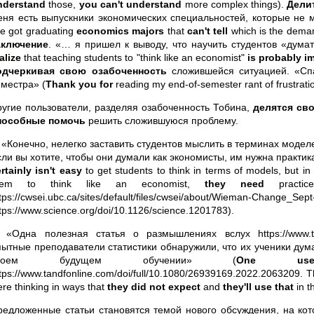
nderstand
those,
you can't understand
more complex things).
Дели
еня есть выпускники экономических специальностей, которые не мо
ve got graduating
economics majors
that
can't tell
which is the deman
аключение
. «… я пришел к выводу, что научить студентов «дума
alize
that teaching students to "think like an economist"
is probably i
одчеркивая свою озабоченность
сложившейся ситуацией. «Спа
еместра» (
Thank you for
reading my end-of-semester rant of frustratio
ругие пользователи, разделяя озабоченность Тобина,
делятся св
пособные помочь
решить сложившуюся проблему.
 «Конечно, нелегко заставить студентов мыслить в терминах моделе
сли вы хотите, чтобы они думали как экономисты, им нужна практи
rtainly isn't easy
to get students to think in terms of models, but in
hem to think like an economist,
they need
practic
ttps://cwsei.ubc.ca/sites/default/files/cwsei/about/Wie
tps://www.science.org/doi/10.1126/science.1201783).
. «Одна полезная статья о размышлениях вслух https://www.tand
пытные преподаватели статистики обнаружили, что их ученики думаю
своем будущем обучении» (
One usef
tps://www.tandfonline.com/doi/full/10.1080/26939169.2022.2063209. The
re thinking in ways that
they did not expect
and
they'll use that
in th
редложенные статьи становятся темой нового обсуждения, на кот