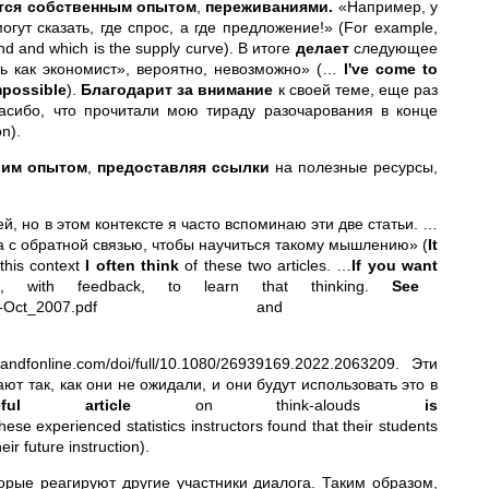
тся собственным опытом
,
переживаниями.
«Например, у
гут сказать, где спрос, а где предложение!» (For example,
d and which is the supply curve). В итоге
делает
следующее
ть как экономист», вероятно, невозможно» (…
I've come to
mpossible
).
Благодарит за внимание
к своей теме, еще раз
сибо, что прочитали мою тираду разочарования в конце
n).
оим опытом
,
предоставляя ссылки
на полезные ресурсы,
й, но в этом контексте я часто вспоминаю эти две статьи. …
ка с обратной связью, чтобы научиться такому мышлению» (
It
 this context
I often think
of these two articles. …
If you want
e, with feedback, to learn that thinking.
See
man-Change_Sept-Oct_2007.pdf and
fonline.com/doi/full/10.1080/26939169.2022.2063209. Эти
т так, как они не ожидали, и они будут использовать это в
ul article
on think-alouds
is
se experienced statistics instructors found that their students
eir future instruction).
орые реагируют другие участники диалога. Таким образом,