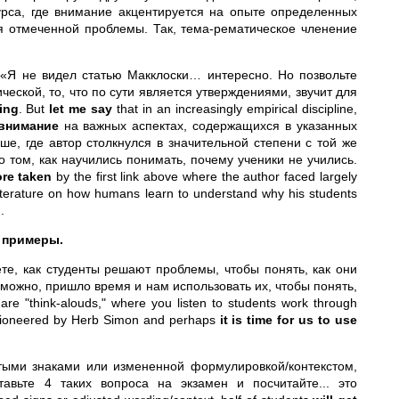
рса, где внимание акцентируется на опыте определенных
я отмеченной проблемы. Так, тема-рематическое членение
 «Я не видел статью Макклоски… интересно. Но позвольте
ческой, то, что по сути является утверждениями, звучит для
ting
. But
let me say
that in an increasingly empirical discipline,
внимание
на важных аспектах, содержащихся в указанных
е, где автор столкнулся в значительной степени с той же
о том, как научились понимать, почему ученики не учились.
re taken
by the first link above where the author faced largely
iterature on how humans learn to understand why his students
.
т примеры.
ете, как студенты решают проблемы, чтобы понять, как они
можно, пришло время и нам использовать их, чтобы понять,
are "think-alouds," where you listen to students work through
pioneered by Herb Simon and perhaps
it is time for us to use
утыми знаками или измененной формулировкой/контекстом,
тавьте 4 таких вопроса на экзамен и посчитайте... это