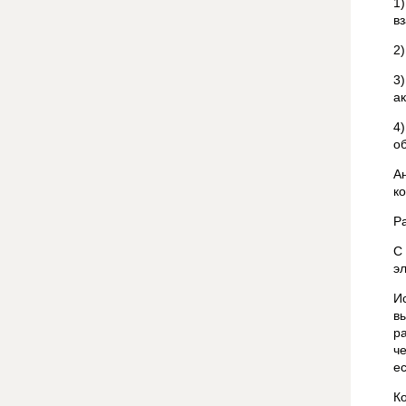
1
в
2
3
ак
4
о
А
к
Р
С
э
И
в
р
ч
е
К