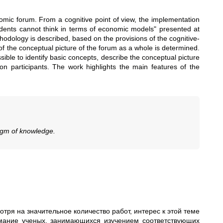
mic forum. From a cognitive point of view, the implementation
dents cannot think in terms of economic models" presented at
hodology is described, based on the provisions of the cognitive-
of the conceptual picture of the forum as a whole is determined.
ible to identify basic concepts, describe the conceptual picture
n participants. The work highlights the main features of the
digm of knowledge.
отря на значительное количество работ, интерес к этой теме
имание ученых, занимающихся изучением соответствующих