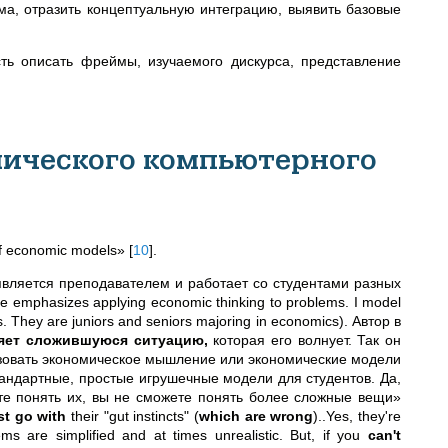
а, отразить концептуальную интеграцию, выявить базовые
ть описать фреймы, изучаемого дискурса, представление
мического компьютерного
of economic models»
[
10
]
.
является преподавателем и работает со студентами разных
 emphasizes applying economic thinking to problems. I model
s. They are juniors and seniors majoring in economics). Автор в
чняет сложившуюся ситуацию,
которая его волнует. Так он
льзовать экономическое мышление или экономические модели
тандартные, простые игрушечные модели для студентов. Да,
е понять их, вы не сможете понять более сложные вещи»
st go with
their "gut instincts" (
which are wrong
)..Yes, they're
ms are simplified and at times unrealistic. But, if you
can't