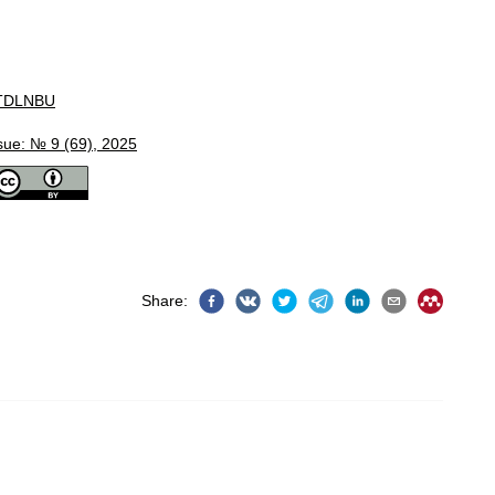
TDLNBU
sue: № 9 (69), 2025
Share
: