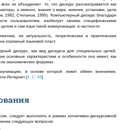
 всех их объединяет то, что дискурс рассматривается как
акторы, а именно, знания о мире, мнения, установки, цели
ков, 1982; Степанов, 1995). Компьютерный дискурс благодаря
ости пользователям, изобилует своими специфическими
целом и сам язык такой коммуникации, в частности.
атике, ее актуальность, теоретическая и практическая
на огромный языковой пласт.
рный дискурс, как вид дискурса для специальных целей,
кие основные характеристики и особенности она имеет, как
е, на экономических форумах.
никацию, в основе которой лежит обмен мнениями,
ети Интернет
[
4, С. 49
]
.
ования
ом, следует выполнять в рамках когнитивно-дискурсивной
снении следующих вопросов: