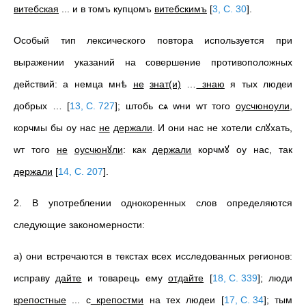
витебская
... и в томъ купцомъ
витебскимъ
[
3, С. 30
]
.
Особый тип лексического повтора используется при
выражении указаний на совершение противоположных
действий: а немца мнѣ
не
знат(и)
…
знаю
я тых людеи
добрых …
[
13, С. 727
]
; штобь сѧ wни wт того
оусчюноули
,
корчмы бы оу нас
не
держали
. И они нас не хотели слꙋхать,
wт того
не
оусчюнꙋли
: как
держали
корчмꙋ оу нас, так
держали
[
14, С. 207
]
.
2. В употреблении однокоренных слов определяются
следующие закономерности:
а) они встречаются в текстах всех исследованных регионов:
исправу
дайте
и товарець ему
отдайте
[
18, С. 339
]
; люди
крепостные
... с
крепостми
на тех людеи
[
17, С. 34
]
; тым