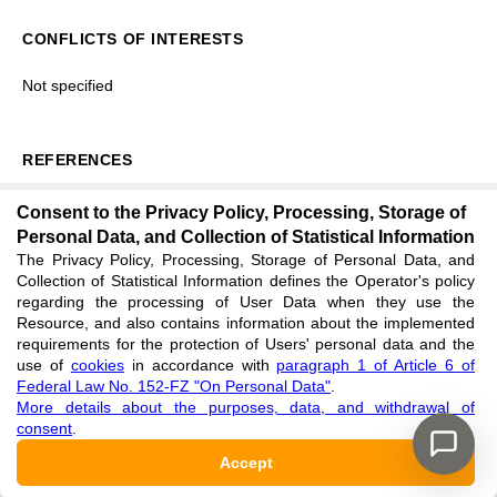
CONFLICTS OF INTERESTS
Not specified
REFERENCES
Bedrina I. S. Funktsional'nyj semantiko-stilisticheskij analiz
Consent to the Privacy Policy, Processing, Storage of
Personal Data, and Collection of Statistical Information
teksta [Functional Semantic and Stylistic Analysis of the
The Privacy Policy, Processing, Storage of Personal Data, and
Text] / I. S. Bedrina // Lingua mobilis. — 2010. — № 7(26).
Collection of Statistical Information defines the Operator's policy
regarding the processing of User Data when they use the
— P. 19–26. [in Russian]
Resource, and also contains information about the implemented
requirements for the protection of Users' personal data and the
use of
cookies
in accordance with
paragraph 1 of Article 6 of
Vinogradov S. I. Aksiologicheskij aspekt slovoupotreblenij i
Federal Law No. 152-FZ "On Personal Data"
.
More details about the purposes, data, and withdrawal of
tekstovyh povtorov [The Axiological Aspect of Word Usage
consent
.
and Text Repetition] / S. I. Vinogradov // Vestnik
Accept
Nizhegorodskogo universiteta im. N. I. Lobachevskogo