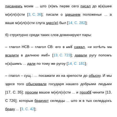
писанемъ
моим ... што (я)мъ перве сего
писал
до в(а)шее
м(и)л(о)сти
[
3, С. 36
]
; писали о
здешнем
положеньи ... а
ваше м(и)л(о)сти слуга
здес(е)
был
[
14, С. 282
]
;
б) структурно среди таких слов доминируют пары:
– глагол НСВ – глагол СВ: его в ѧмꙋ
сажал
, «и хотѣлъ мѧ
всадити
в далнюю ямꙋ»
[
13, С. 723
]
;
давали
ругу попомъ
н(а)шимъ ...
дали
по тому же ругоу
[
14, С. 181
]
;
– глагол – сущ.: ... посажати их на крепости до
обыску
. И мы
здесе того
обыскивали
государя нашего добрыми людьми
[17, С. 35];
просим
вашое м(и)л(о)сти ... и
прозбꙋ
чинити [13,
С 726]; которые
бракуют
селедцы ... што ж в тых селедцохъ
браку
...
[
3, С. 42
]
;