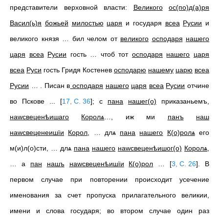
представители верховной власти:
Великого
ос(по)д(а)ря
Васил(ь)я
божьей
милостью
царя
и государя
всеа
Русии
и
великого князя … бил челом от
великого
осподаря
нашего
царя
всеа
Русии
гость … чтоб тот
осподаря
нашего
царя
всеа
Руси
гость Гридя Костенев
осподарю
нашему
царю
всеа
Русии
… . Писан в
осподаря
нашего
царя
всеа
Русии
отчине
во Пскове ...
[
17, С. 36
]
; с
пана
нашег(о)
приказаньемъ,
наwсвеценѣишаго
Королѧ
…, иж ми
панъ
наш
наwсвеценеишїи
Корол
, … длѧ
пана
нашего
К(о)ролѧ
его
м(и)л(о)сти, … длѧ
пана
нашего
наwсвеценѣишог(о)
Королѧ
,
… а
пан
нашъ
наwсвеценѣишїи
К(о)рол
…
[
3, С. 26
]
. В
первом случае при повторении происходит усечение
именования за счет пропуска прилагательного великии,
имени и слова государя; во втором случае один раз