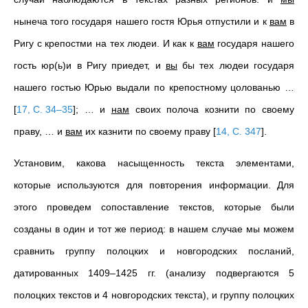
нынеча того государя нашего гостя Юрья отпустили и к
вам
в
Ригу с крепостми на тех людеи. И как к
вам
государя нашего
гость юр(ь)и в Ригу приедет, и
вы
бы тех людеи государя
нашего гостью Юрью выдали по крепостному цолованью …
[
17, С. 34–35
]
; … и
нам
своих полоча кознити по своему
праву, … и
вам
их казнити по своему праву
[
14, С. 347
]
.
Установим, какова насыщенность текста элементами,
которые используются для повторения информации. Для
этого проведем сопоставление текстов, которые были
созданы в один и тот же период: в нашем случае мы можем
сравнить группу полоцких и новгородских посланий,
датированных 1409–1425 гг. (анализу подвергаются 5
полоцких текстов и 4 новгородских текста), и группу полоцких