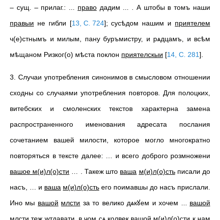
– сущ. – прилаг.: ...
право
дадим ... . А штобы в томъ наши
правыи
не гибли
[
13, С. 724
]
; сусѣдом нашим и
приятелем
ч(е)стнымъ и милым, пану буръмистру, и рѧдцамъ, и всѣм
мѣщаном Ризког(о) мѣста поклон
приятелскыи
[
14, С. 281
]
.
3. Случаи употребления синонимов в смысловом отношении
сходны со случаями употребления повторов. Для полоцких,
витебских и смоленских текстов характерна замена
распространенного именования адресата послания
сочетанием вашей милости, которое могло многократно
повторяться в тексте далее: … и всего доброго розмножени
вашое м(и)л(о)сти
… . Такеж што
ваша
м(и)л(о)сть
писали до
насъ, … и
ваша
м(и)л(о)сть
его поимавшы до насъ прислали.
Ино мы
вашой
млсти
за то велико дѧкꙋем и хочем ...
вашой
млсти
теж wтдавати, в чом сѧ колвек
вашой
м(и)л(о)сти
к нам