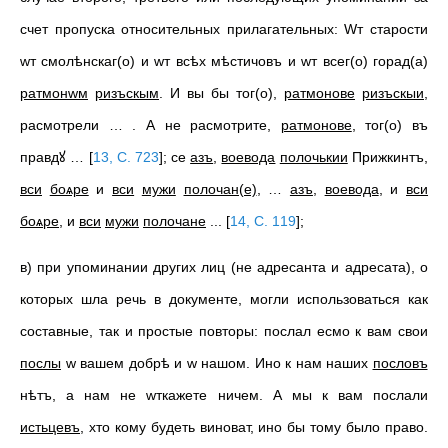
счет пропуска относительных прилагательных: Wт старости
wт смолѣнскаг(о) и wт всѣх мѣстичовъ и wт всег(о) горад(а)
ратмонwм
ризъскым
. И вы бы тог(о),
ратмонове
ризъскыи
,
расмотрели … . А не расмотрите,
ратмонове
, тог(о) въ
правдꙋ …
[
13, С. 723
]
; се
азъ
,
воевода
полочькии
Прижкинтъ,
вси
боѧре
и
вси
мужи
полочан(е)
, …
азъ
,
воевода
, и
вси
боѧре
, и
вси
мужи
полочане
...
[
14, С. 119
]
;
в) при упоминании других лиц (не адресанта и адресата), о
которых шла речь в документе, могли использоваться как
составные, так и простые повторы: послал есмо к вам свои
послы
w вашем добрѣ и w нашом. Ино к нам наших
пословъ
нѣтъ, а нам не wткажете ничем. А мы к вам послали
истьцевъ
, хто кому будеть виноват, ино бы тому было право.