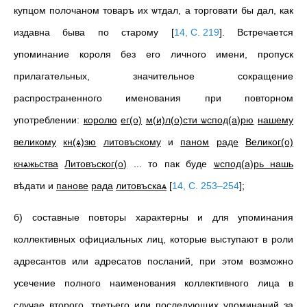
купцом полочаном товаръ их ѡтдал, а торговати бы дал, как
издавна быва по старому
[
14, С. 219
]
. Встречается
упоминание короля без его личного имени, пропуск
прилагательных, значительное сокращение
распространенного именования при повторном
употреблении:
королю
ег(о)
м(и)л(о)сти ѡспод(а)рю
нашему
великому
кн(ѧ)зю
литовъскому
и
паном
раде
Великог(о)
кнѧжьства
Литовъског(о)
... то пак буде
ѡспод(а)рь нашь
вѣдати и
панове
рада
литовъскаѧ
[
14, С. 253–254
]
;
б) составные повторы характерны и для упоминания
коллективных официальных лиц, которые выступают в роли
адресантов или адресатов посланий, при этом возможно
усечение полного наименования коллективного лица в
случае второго, третьего или последующих упоминаний за