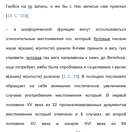
Ганꙋса на
то
запись, и wн бы с тою записьи сам приехал
[
13, С. 724
]
;
– в анафорической функции могут использоваться
относительные местоимения что, который:
Которые
писане
наше в(ашее) м(илости) рачили ꙋчтиве принѧти и вагу тую
справити,
котораѧ
таѧ вага направенаѧ к намъ до Витебска,
еще потребует, ижбы была спробована и съцелевана з вагою
в(ашее) м(илости) рызскою
[
3, С. 33
]
. В полоцких посланиях
обращает на себя внимание постепенное увеличение
случаев употребления местоимения который. В первой
половине XV века из 32 проанализированных документов
местоимение который отмечено в 6 случаях, во второй
половине XV века и начале XVI века из 84