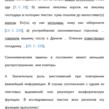
зда
[
3, С. 28
]
; б) замена лексемы король на лексему
господарь в полоцких текстах: оужь пошлем до милостиваг(о)
королѧ
. Ес(ть) оу нас
wсподарь
, кому нас wборонити
[
14, С. 234
]
; в) употребление синонимичных глаголов: ...
говориле
вашему послу о Даниле ... Олексеи
повествовал
посаднику ...
[
18, С. 338
]
.
Синонимические замены в посланиях имеют меньшее
распространение, чем повторы.
4. Значительна роль местоимений при повторении
важнейшей информации. В случае соотнесения с одним из
текстовых выражений они реализуют анафорическую
функцию. В исследованных текстах всех регионов эту
функцию выполняют: