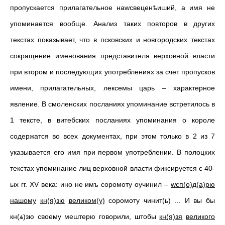
пропускается прилагательное наwсвеценѣиший, а имя не
упоминается вообще. Анализ таких повторов в других
текстах показывает, что в псковских и новгородских текстах
сокращение именования представителя верховной власти
при втором и последующих употреблениях за счет пропусков
имени, прилагательных, лексемы царь – характерное
явление. В смоленских посланиях упоминание встретилось в
1 тексте, в витебских посланиях упоминания о короле
содержатся во всех документах, при этом только в 2 из 7
указывается его имя при первом употреблении. В полоцких
текстах упоминание лиц верховной власти фиксируется с 40-
ых гг. ХV века: ино не имъ соромоту оучинил –
wсп(о)д(а)рю
нашому
кн(я)зю
великом(у)
соромоту чинит(ь) ... И вы бы
кн(ѧ)зю своему мештерю говорили, штобы
кн(я)зя
великого