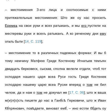
– местоимения 3-его лица и соотносимые с ними
притяжательные местоимения: Што же оу нас просилъ
Еремеѧ
на свои руки и всех ратьманъ, и мы
его
пустили на
местеревы руки и всехъ ратьманъ. А ко реченому дни
ему
опѧть быти
[
14, С. 119
]
;
– местоимение то в различных падежных формах: И вы б
тому немчину Матфею Гриде Костенову Игнатьев темъян
двадцать берковеск, сыскав, сполна велели отдати, чтоб тот
осподаря нашего царя всеа Руси гость Гридя Костенев
осподарю нашему царю всеа Русии вперед о
том
не бил
челом, да и нам о
том
не докучал же
[
17, С. 36
]
; што ж ваша
м(и)л(о)сть пишете до нас а Ганꙋсѣ Герковичи, што ж Иван
Кꙋпрянович, повѣдаете, виноват емꙋ, – ино естли бꙋдеть оу