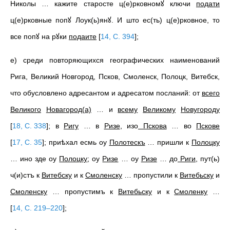
Николы … кажите старосте ц(е)рковномꙋ ключи
подати
ц(е)рковные попꙋ Лоук(ь)янꙋ. И што ес(ть) ц(е)рковное, то
все попꙋ на рꙋки
подаите
[
14, С. 394
]
;
е) среди повторяющихся географических наименований
Рига, Великий Новгород, Псков, Смоленск, Полоцк, Витебск,
что обусловлено адресантом и адресатом посланий: от
всего
Великого
Новагород(а)
… и
всему
Великому
Новугороду
[
18, С. 338
]
; в
Ригу
… в
Ризе
, изо
Пскова
… во
Пскове
[
17, С. 35
]
; приѣхал есмь оу
Полотескъ
… пришли к
Полоцку
… ино зде оу
Полоцку
; оу
Ризе
… оу
Ризе
… до
Риги
, пут(ь)
ч(и)стъ к
Витебску
и к
Смоленску
… пропустили к
Витебьску
и
Смоленску
… пропустимъ к
Витебьску
и к
Смоленку
…
[
14, С. 219–220
]
;