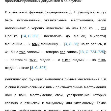
проанализированных документов в 56 случаях.
В артиклевой функции (определение Д. Г. Демидова) могут
быть использованы указательные местоимения, если
напоминают о хорошо известном: на имѧ Прошко …,
тот
Прошко
[
14, С. 303
]
; послаломъ до в(ашеи) м(илости)
мещанина … и
тому
мещанину …
[
3, С. 28
]
; на то запись, и
wн бы с
тою
записьи … теперво
тая
запись
[
13, С. 724–725
]
;
… поставили
тыхъ
людеи … с
тыми
людмы … на
тыхъ
людехъ искати
[
8, С. 323
]
.
Дейктическую функцию выполняют личные местоимения 1 и
2 лица и соотносимые с ними притяжательные местоимения
наш / ваш, местоимение свой, употребление которых
связано с отсылкой к пишущему или читающему. Такие
случаи наблюдаются в текстах разных регионов: и
мы