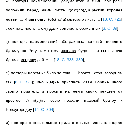
ж) повторы наименований документов: и тыми пак разы
положили перед нами
листъ
г(о)с(по)д(а)рьскии
королев
новыи, ... И мы подгу
г(о)с(по)д(а)рьского
листу
...
[
13, С. 725
]
;
сей
наш
листъ
... ему дали
сей
листъ
безмытный
[
3, С. 39
]
;
з) повторы наименований абстрактных понятий: пошлите
Данилу на Ригу, тамо ему
исправа
будет ... и вы нынеча
Даниле
исправу
дайте ...
[
18, С. 338–339
]
;
е) повторы наречий: было то
такъ
... Иволтъ, стоя, говорилъ
так
[
8, С. 323
]
; ино
н(ы)нѣ
прислалъ Иван Бобинъ иного
своиго приятелѧ и просить на немъ своих пенѧзеи оу
дроугое. A
н(ы)нѣ
было поехати нашемꙋ братоу к
Новоугородоу
[
14, С. 204
]
;
и) повторы относительных прилагательных: иж вага старая