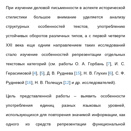
При изучении деловой письменности в аспекте исторической
стилистики большое внимание уделяется анализу
структурных особенностей текстов, употреблению
устойчивых оборотов различных типов, а с первой четверти
XXI века еще одним направлением таких исследований
стало изучение особенностей репрезентации отдельных
текстовых категорий (см. работы О. А. Горбань
[
7
]
, И. С.
Герасимовой
[
4
]
,
[
5
]
, Д. В. Руднева
[
15
]
, Н. В. Глухих
[
6
]
, С. Ф.
Рудневой
[
16
]
, Н. В. Полещук
[
12
]
и др. исследователей).
Цель представленной работы – выявить особенности
употребления единиц разных языковых уровней,
использующихся для повторения значимой информации, как
одного из средств репрезентации функциональной