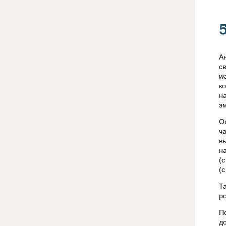
А
с
wa
к
н
э
О
ч
в
н
(
(с
Т
р
П
д