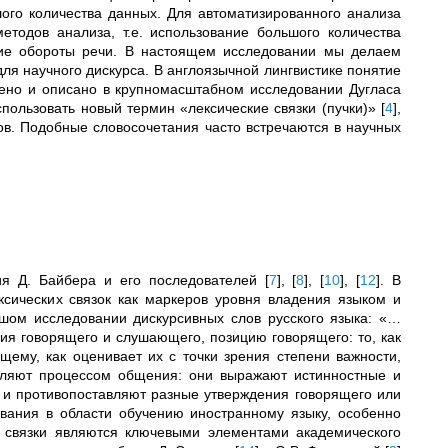
ого количества данных. Для автоматизированного анализа
тодов анализа, т.е. использование большого количества
кие обороты речи. В настоящем исследовании мы делаем
для научного дискурса. В англоязычной лингвистике понятие
едено и описано в крупномасштабном исследовании Дугласа
спользовать новый термин «лексические связки (пучки)»
[
4
]
,
ов. Подобные словосочетания часто встречаются в научных
ия Д. Байбера и его последователей
[
7
]
,
[
8
]
,
[
10
]
,
[
12
]
. В
сических связок как маркеров уровня владения языком и
шом исследовании дискурсивных слов русского языка: «…
я говорящего и слушающего, позицию говорящего: то, как
ему, как оценивает их с точки зрения степени важности,
авляют процессом общения: они выражают истинностные и
т и противопоставляют разные утверждения говорящего или
ования в области обучению иностранному языку, особенно
е связки являются ключевыми элементами академического