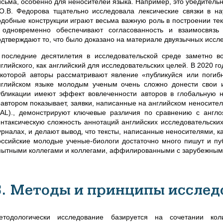
исьма, особенно для неносителей языка. Например, это убедительн
 О.В. Федорова тщательно исследовала лексические связки в на
одобные конструкции играют весьма важную роль в построении те
 одновременно обеспечивают согласованность и взаимосвязь
одтверждают то, что было доказано на материале двуязычных исс
 последние десятилетия в исследовательской среде заметно во
нглийского, как английский для исследовательских целей. В 2020 
 которой авторы рассматривают явление «публикуйся или погибн
нглийском языке молодым ученым очень сложно донести свои 
убликации имеют эффект вовлеченности авторов в глобальную н
оавтором показывает, заявки, написанные на английском неносите
EAL)., демонстрируют ключевые различия по сравнению с англ
интаксическую сложность аннотаций английских исследовательски
урналах, и делают вывод, что тексты, написанные неносителями, 
оссийские молодые ученые-биологи достаточно много пишут и пуб
пытными коллегами и коллегами, аффилированными с зарубежными
3. Методы и принципы исслед
етодологически исследование базируется на сочетании коли