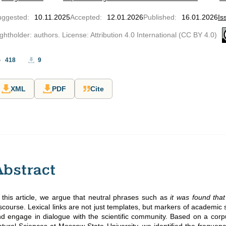
uggested
:
10.11.2025
Accepted
:
12.01.2026
Published
:
16.01.2026
Is
ghtholder: authors. License: Attribution 4.0 International (CC BY 4.0)
418
9
XML
PDF
Cite
Abstract
 this article, we argue that neutral phrases such as
it was found tha
scourse. Lexical links are not just templates, but markers of academic s
d engage in dialogue with the scientific community. Based on a corpu