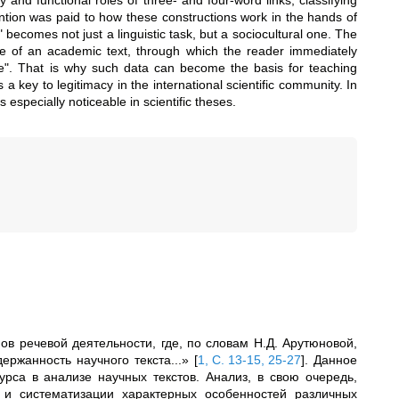
 and functional roles of three- and four-word links, classifying
ention was paid to how these constructions work in the hands of
becomes not just a linguistic task, but a sociocultural one. The
de of an academic text, through which the reader immediately
ce". That is why such data can become the basis for teaching
 key to legitimacy in the international scientific community. In
especially noticeable in scientific theses.
в речевой деятельности, где, по словам Н.Д.
Арутюновой,
держанность научного текста...»
[
1, С. 13-15, 25-27
]
. Данное
рса в анализе научных текстов. Анализ, в свою очередь,
з и систематизации характерных особенностей различных