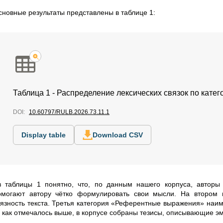
сновные результаты
представлены в таблице 1:
Таблица 1 - Распределение лексических связок по кате
DOI:
10.60797/RULB.2026.73.11.1
Display table
Download CSV
з
таблицы 1 понятно, что, по данным нашего корпуса, авторы 
омогают автору чётко формулировать свои мысли. На втором
вязность текста. Третья категория «Референтные выражения» наиме
как отмечалось выше, в корпусе собраны тезисы, описывающие э