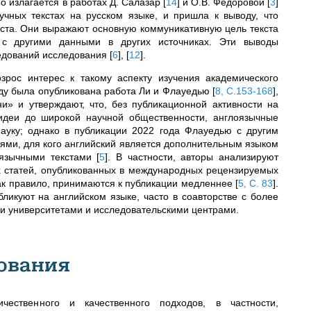
о излагается в работах Д. Салазар
[
14
]
и О.В. Федоровой
[
3
]
учных текстах на русском языке, и пришла к выводу, что
кста. Они выражают основную коммуникативную цель текста
 с другими данными в других источниках. Эти выводы
ледований исследования
[
6
]
,
[
12
]
.
зрос интерес к такому аспекту изучения академического
году была опубликована работа Ли и Флауедью
[
8, С.153-168
]
,
и» и утверждают, что, без публикационной активности на
идеи до широкой научной общественности, англоязычные
ауку; однако в публикации 2022 года Флауедью с другим
лями, для кого английский является дополнительным языком
оязычными текстами
[
5
]
. В частности, авторы анализируют
х статей, опубликованных в международных рецензируемых
как правило, принимаются к публикации медленнее
[
5, С. 83
]
.
ликуют на английском языке, часто в соавторстве с более
 университетами и исследовательскими центрами.
ования
чественного и качественного подходов, в частности,