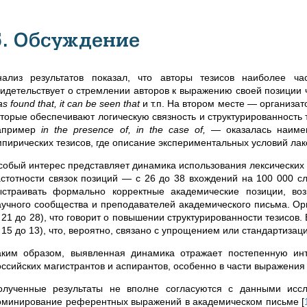
5. Обсуждение
нализ результатов показал, что авторы тезисов наиболее ча
видетельствует о стремлении авторов к выражению своей позиции
s found that, it can be seen that
и т.п. На втором месте — организат
оторые обеспечивают логическую связность и структурированность
апример
in the presence of, in the case of,
— оказалась наимен
мпирических тезисов, где описание экспериментальных условий лак
собый интерес представляет динамика использования лексических 
астотности связок позиций — с 26 до 38 вхождений на 100 000 с
ыстраивать формально корректные академические позиции, во
аучного сообщества и преподавателей академического письма. Ор
с 21 до 28), что говорит о повышении структурированности тезисо
 15 до 13), что, вероятно, связано с упрощением или стандартизац
аким образом, выявленная динамика отражает постепенную ин
оссийских магистрантов и аспирантов, особенно в части выражения 
олученные результаты не вполне согласуются с данными иссл
оминирование референтных выражений в академическом письме
[