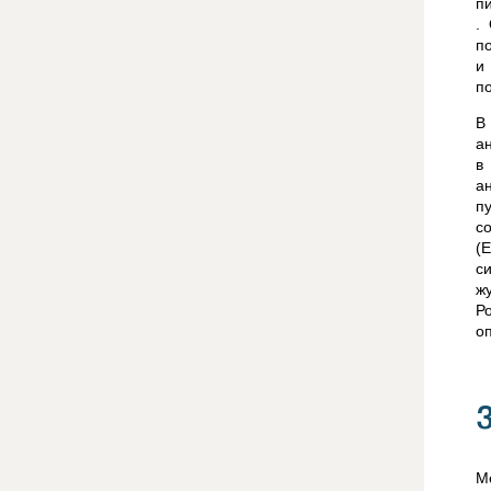
п
.
п
и
п
В
а
в
а
п
с
(
с
ж
Р
о
М