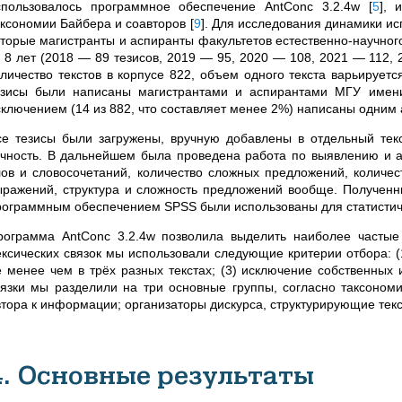
спользовалось программное обеспечение AntConc 3.2.4w
[
5
]
, 
аксономии Байбера и соавторов
[
9
]
. Для исследования динамики ис
оторые магистранты и аспиранты факультетов естественно-научног
а 8 лет (2018
—
89 тезисов, 2019
—
95, 2020
—
108, 2021
—
112, 
оличество текстов в корпусе 822, объем одного текста варьируетс
езисы были написаны магистрантами и аспирантами МГУ имени
сключением (14 из 882, что составляет менее 2%) написаны одним
се тезисы были загружены, вручную добавлены в отдельный текс
очность. В дальнейшем была проведена работа по выявлению и ан
лов и словосочетаний, количество сложных предложений, количе
ыражений, структура и сложность предложений вообще. Полученн
рограммным обеспечением SPSS были использованы для статистиче
рограмма AntConc 3.2.4w позволила выделить наиболее частые 
ексических связок мы использовали следующие критерии отбора: (1)
е менее чем в трёх разных текстах; (3) исключение собственны
вязки мы разделили на три основные группы, согласно таксоном
втора к информации; организаторы дискурса, структурирующие тек
4. Основные результаты