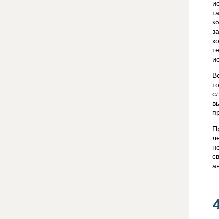
и
т
к
з
к
т
и
В
т
с
в
п
П
л
н
с
а