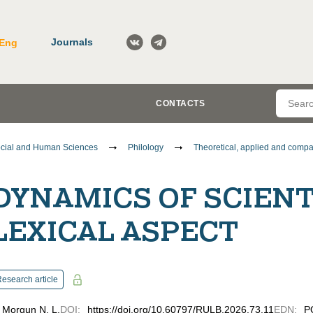
Journals
Eng
CONTACTS
cial and Human Sciences
Philology
Theoretical, applied and compar
DYNAMICS OF SCIENT
LEXICAL ASPECT
esearch article
Morgun N. L.
DOI
:
https://doi.org/10.60797/RULB.2026.73.11
EDN
:
P