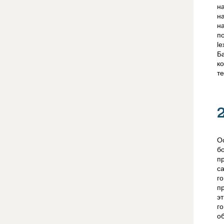
н
н
н
п
l
Б
к
те
О
б
п
с
г
п
э
г
о