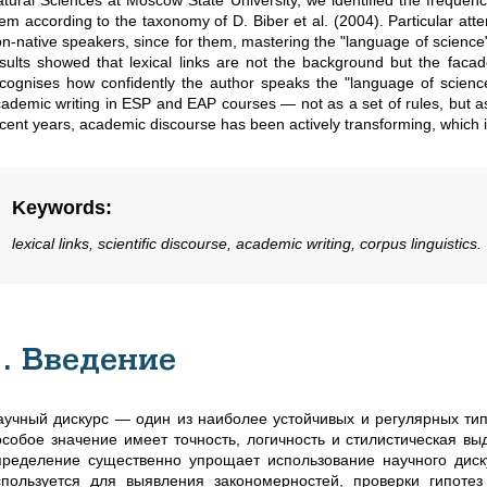
tural Sciences at Moscow State University, we identified the frequency
em according to the taxonomy of D. Biber et al. (2004). Particular att
n-native speakers, since for them, mastering the "language of science" 
sults showed that lexical links are not the background but the faca
cognises how confidently the author speaks the "language of scien
ademic writing in ESP and EAP courses — not as a set of rules, but as a
cent years, academic discourse has been actively transforming, which is 
Keywords
:
lexical links, scientific discourse, academic writing, corpus linguistics.
1. Введение
аучный дискурс — один из наиболее устойчивых и регулярных типо
особое значение имеет точность, логичность и стилистическая вы
пределение существенно упрощает использование научного диску
спользуется для выявления закономерностей, проверки гипоте