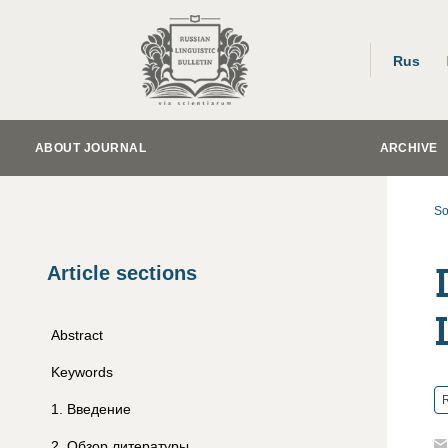
Rus
ABOUT JOURNAL
ARCHIVE
So
Article sections
Abstract
Keywords
R
1
.
Введение
2
.
Обзор литературы