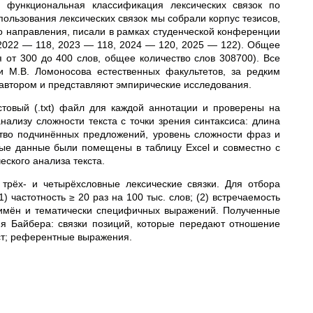
и функциональная классификация лексических связок по
пользования лексических связок мы собрали корпус тезисов,
о направления, писали в рамках студенческой конференции
2022
—
118, 2023
—
118, 2024
—
120, 2025
—
122). Общее
я от 300 до 400 слов, общее количество слов 308700). Все
 М.В. Ломоносова естественных факультетов, за редким
 автором и представляют эмпирические исследования.
товый (.txt) файл для каждой аннотации и проверены на
ализу сложности текста с точки зрения синтаксиса: длина
ство подчинённых предложений, уровень сложности фраз и
ые данные были помещены в таблицу Excel и совместно с
ского анализа текста.
трёх- и четырёхсловные лексические связки. Для отбора
 частотность ≥ 20 раз на 100 тыс. слов; (2) встречаемость
х имён и тематически специфичных выражений. Полученные
ия Байбера: связки позиций, которые передают отношение
ст; референтные выражения.