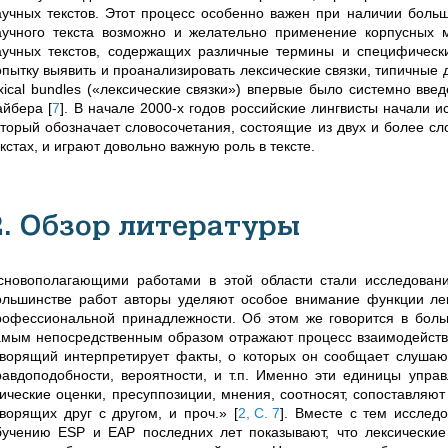
аучных текстов. Этот процесс особенно важен при наличии больш
аучного текста возможно и желательно применение корпусных ме
аучных текстов, содержащих различные термины и специфичес
опытку выявить и проанализировать лексические связки, типичные 
exical bundles («лексические связки») впервые было системно вв
айбера
[
7
]
. В начале 2000-х годов российские лингвисты начали и
оторый обозначает словосочетания, состоящие из двух и более сл
кстах, и играют довольно важную роль в тексте.
2. Обзор литературы
сновополагающими работами в этой области стали исследован
ольшинстве работ авторы уделяют особое внимание функции лек
рофессиональной принадлежности. Об этом же говорится в боль
амым непосредственным образом отражают процесс взаимодействи
оворящий интерпретирует факты, о которых он сообщает слушающ
равдоподобности, вероятности, и т.п. Именно эти единицы упр
тические оценки, пресуппозиции, мнения, соотносят, сопоставляю
оворящих друг с другом, и проч.»
[
2, С. 7
]
. Вместе с тем исслед
бучению ESP и EAP последних лет показывают, что лексически