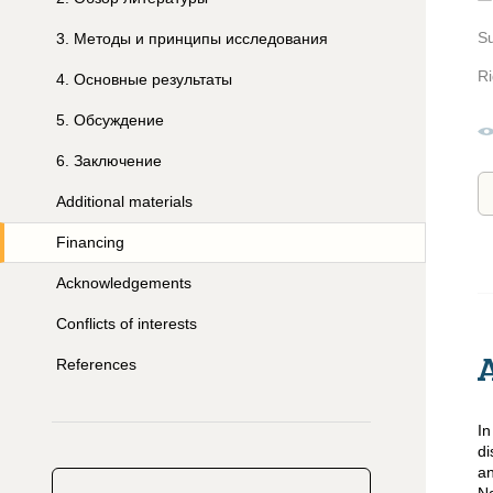
S
3
.
Методы и принципы исследования
Ri
4
.
Основные результаты
5
.
Обсуждение
6
.
Заключение
Additional materials
Financing
Acknowledgements
Conflicts of interests
References
In
di
an