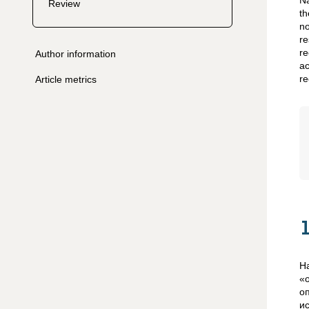
Na
Review
th
no
re
re
Author information
ac
re
Article metrics
Н
«
о
и