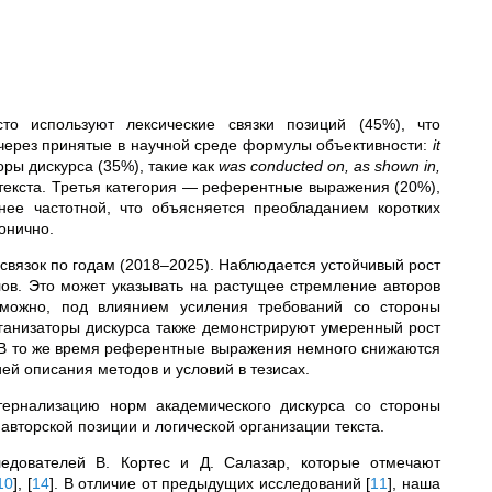
сто используют лексические связки позиций (45%), что
 через принятые в научной среде формулы объективности:
it
оры дискурса (35%), такие как
was conducted on, as shown in,
 текста. Третья категория — референтные выражения (20%),
ее частотной, что объясняется преобладанием коротких
онично.
связок по годам (2018–2025). Наблюдается устойчивый рост
лов. Это может указывать на растущее стремление авторов
зможно, под влиянием усиления требований со стороны
ганизаторы дискурса также демонстрируют умеренный рост
в. В то же время референтные выражения немного снижаются
ией описания методов и условий в тезисах.
тернализацию норм академического дискурса со стороны
авторской позиции и логической организации текста.
едователей В. Кортес и Д. Салазар, которые отмечают
10
]
,
[
14
]
. В отличие от предыдущих исследований
[
11
]
, наша