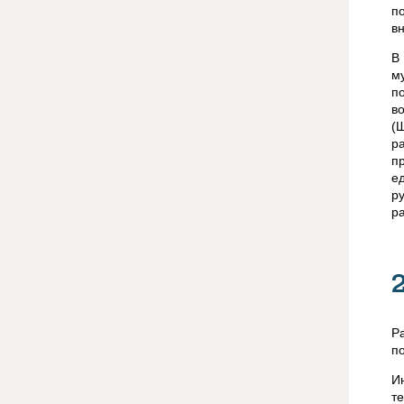
п
в
В
м
п
в
(
р
п
е
р
р
Р
п
И
т