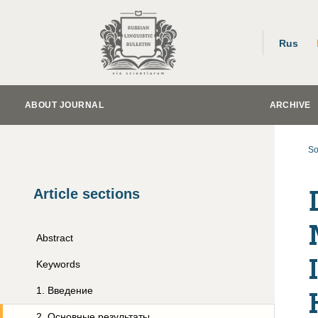
Rus
ABOUT JOURNAL
ARCHIVE
So
Article sections
Abstract
Keywords
1
.
Введение
2
.
Основные результаты