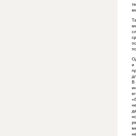
т
м
Т
м
с
с
п
п
О
и
п
д
В
и
е
«
н
д
н
р
м
н