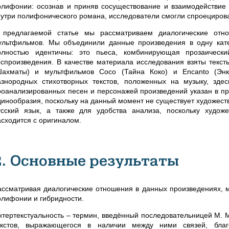
олифонии: осознав и приняв сосуществование и взаимодействие 
нутри полифонического романа, исследователи смогли спроецирова
 предлагаемой статье мы рассматриваем диалогические отн
ультфильмов. Мы объединили данные произведения в одну катег
олностью идентичны: это пьеса, комбинирующая прозаически
оспроизведения. В качестве материала исследования взяты текст
Шахматы) и мультфильмов Coco (Тайна Коко) и Encanto (Энк
азнородных стихотворных текстов, положенных на музыку, зд
роанализированных песен и персонажей произведений указан в п
динообразия, поскольку на данный момент не существует художест
усский язык, а также для удобства анализа, поскольку худож
асходится с оригиналом.
2. Основные результаты
ассматривая диалогические отношения в данных произведениях, м
олифонии и гибридности.
нтертекстуальность – термин, введённый последовательницей М. М
екстов, выражающегося в наличии между ними связей, благ