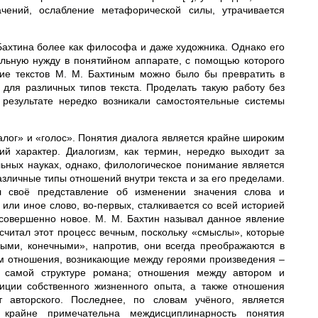
чений, ослабление метафорической силы, утрачивается
 Бахтина более как философа и даже художника. Однако его
льную нужду в понятийном аппарате, с помощью которого
ние текстов М. М. Бахтиным можно было бы превратить в
для различных типов текста. Проделать такую работу без
 результате нередко возникали самостоятельные системы
лог» и «голос». Понятия диалога является крайне широким
й характер. Диалогизм, как термин, нередко выходит за
ьных науках, однако, филологическое понимание является
зличные типы отношений внутри текста и за его пределами.
л своё представление об изменении значения слова и
или иное слово, во-первых, сталкивается со всей историей
, совершенно новое. М. М. Бахтин называл данное явление
итал этот процесс вечным, поскольку «смыслы», которые
ными, конечными», напротив, они всегда преображаются в
ом отношения, возникающие между героями произведения –
в самой структуре романа; отношения между автором и
иции собственного жизненного опыта, а также отношения
 авторского. Последнее, по словам учёного, является
крайне примечательна междисциплинарность понятия