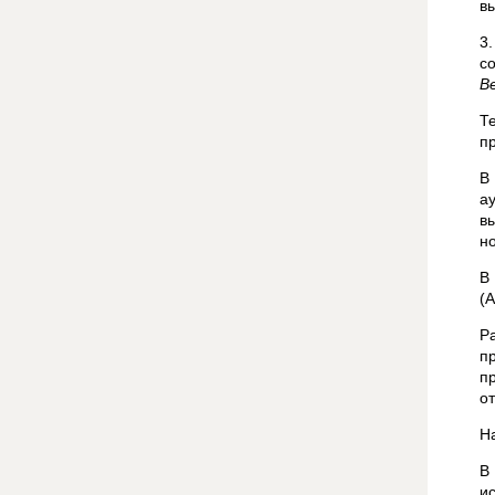
в
3
с
Be
Т
п
В
а
в
н
В
(A
Р
п
п
от
Н
В
и