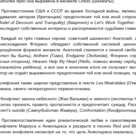
аиболее ярко она выражена в мюзикле Chess (Шахматы):
. Противостояние США и СССР во время Холодной войны, являющ
тдавания автором (британцем) предпочтения той или иной сторо
Model of Decorum and Tranquility) (Квартет)
и
Let’s Work Togethe
реследуют собственные интересы и распоряжаются судьбами главны
. Каждый из трёх главных героев: советский шахматист Анатолий,
роисхождения Флоренс обладают собственной системой ценно
прощённом формате мюзикла: Анатолий стремится к личной свобо
отел бы быть), Anthem (Гимн), Endgame (Эндгейм)
, Флоренс ст
Ничья сторона), Heaven Help My Heart (Небо, помоги моему сердц
Пожалейте ребёнка)
, и все они в конечном итоге не получают же
втор не отдаёт выраженного предпочтения той или иной позиции, 
олифония также широко представлена в тексте Les Misérables (От
омана, своего литературного первоисточника:
. Конфликт закона небесного (Жан Вальжан) и земного (инспектор 
 силах признать правоту протагониста и предпочитает суицид. Ра
vert’s suicide (Самоубийство Жавера), Confrontation (Конфронтаци
. Противопоставление идеи романтической любви и самоотверж
онфликте Мариуса и Анжольраса и раскрыто в песнях
Red and Bl
анном конфликте несмотря на то, что цель Анжольраса оказалась, 