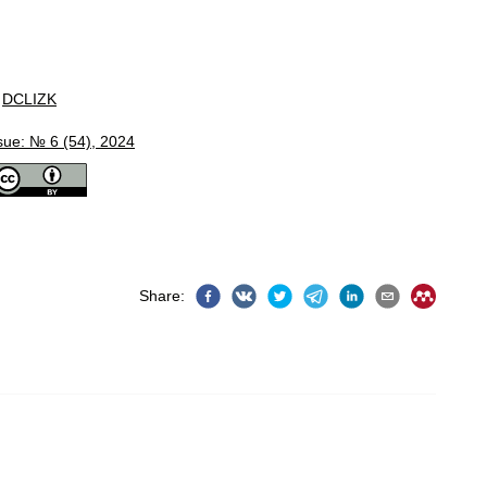
DCLIZK
sue: № 6 (54), 2024
Share
: