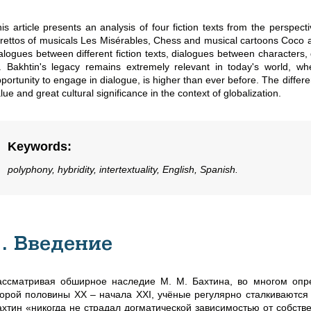
is article presents an analysis of four fiction texts from the perspecti
brettos of musicals Les Misérables, Chess and musical cartoons Coco 
alogues between different fiction texts, dialogues between characters, 
 Bakhtin's legacy remains extremely relevant in today's world, wh
portunity to engage in dialogue, is higher than ever before. The differe
lue and great cultural significance in the context of globalization.
Keywords
:
polyphony, hybridity, intertextuality, English, Spanish.
1. Введение
ассматривая обширное наследие М. М. Бахтина, во многом опр
торой половины XX – начала XXI, учёные регулярно сталкиваются
ахтин «никогда не страдал догматической зависимостью от собст