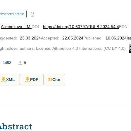
esearch article
Alimbekova I. M.
DOI
:
https://doi.org/10.60797/RULB.2024.54.4
EDN
:
uggested
:
23.03.2024
Accepted
:
22.05.2024
Published
:
10.06.2024
Is
ghtholder: authors. License: Attribution 4.0 International (CC BY 4.0)
1452
9
XML
PDF
Cite
Abstract