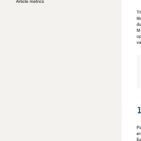
Article metrics
Th
li
di
M.
op
va
Р
в
Б