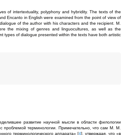
ves of intertextuality, polyphony and hybridity. The texts of the
and Encanto in English were examined from the point of view of
dialogue of the author with his characters and the recipient. M.
ere the mixing of genres and linguocultures, as well as the
nt types of dialogue presented within the texts have both artistic
еделившее развитие научной мысли в области филологии
 с проблемой терминологии. Примечательно, что сам М. М.
венного терминологического аппарата»
[
4
]
, утверждая, что «в