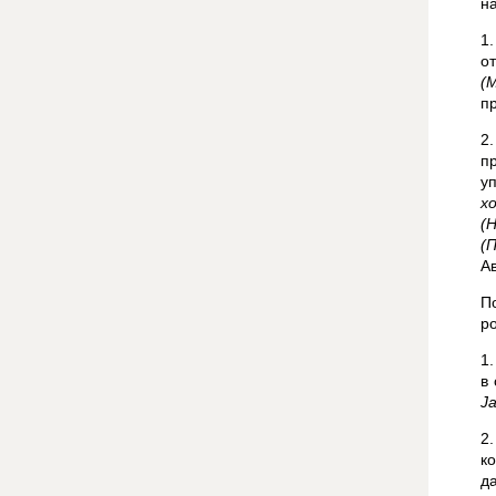
н
1
о
(
п
2
п
у
х
(
(
А
П
р
1
в
Ja
2
к
д