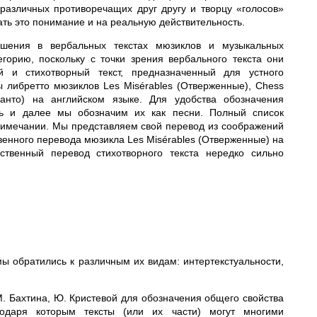
различных противоречащих друг другу и творцу «голосов»
ть это понимание и на реальную действительность.
ошения в вербальных текстах мюзиклов и музыкальных
орию, поскольку с точки зрения вербального текста они
й и стихотворный текст, предназначенный для устного
ы либретто мюзиклов Les Misérables (Отверженные), Chess
анто) на английском языке. Для удобства обозначения
есь и далее мы обозначим их как песни. Полный список
римечании. Мы представляем свой перевод из соображений
венного перевода мюзикла Les Misérables (Отверженные) на
ественный перевод стихотворного текста нередко сильно
ы обратились к различным их видам: интертекстуальности,
. Бахтина, Ю. Кристевой для обозначения общего свойства
одаря которым тексты (или их части) могут многими