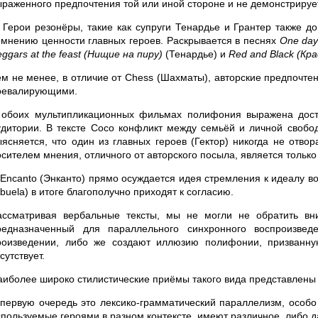
ыраженного предпочтения той или иной стороне и не демонстрируе
. Герои резонёры, такие как супруги Тенардье и Грантер также 
омнению ценности главных героев. Раскрывается в песнях
One day
ggars at the feast (Нищие на пиру)
(Тенардье) и
Red and Black (Кра
ем не менее, в отличие от Chess (Шахматы), авторские предпочте
ревалирующими.
 обоих мультипликационных фильмах полифония выражена доста
удитории.
В тексте Coco конфликт между семьёй и личной свобод
ыясняется, что один из главных героев (Гектор) никогда не отво
осителем мнения, отличного от авторского посыла, является тольк
 Encanto (Энканто) прямо осуждается идея стремления к идеалу во
buela) в итоге благополучно приходят к согласию.
ассматривая вербальные тексты, мы не могли не обратить вни
редназначенный для параллельного синхронного воспроизве
роизведении, либо же создают иллюзию полифонии, призванну
сутствует.
аиболее широко стилистические приёмы такого вида представлены в
 первую очередь это лексико-грамматический параллелизм, особо 
спользуемые героями в разном контексте, имеют различное, либо 