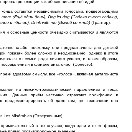
т провал революции как обесценивание её идей.
до конца остаются независимыми голосами, подвергающими
 more (Ещё один день), Dog its dog (Собака съест собаку),
сное и чёрное), Drink with me (Выпей со мной)
(Грантер).
ния и основные ценности очевидно считываются и являются
точно слабо, поскольку они предназначены для детской
ой показан более сложно и неоднозначно, однако в итоге
рачивался от семьи ради личного успеха, и таким образом,
о посрамлённый в финале антагонист (Эрнесто).
преки здравому смыслу, все «голоса», включая антагониста
мания на лексико-грамматический параллелизм и текст,
дения. Данные приём частично отражают полифонию в
ю продемонстрировать её даже там, где технически она
 Les Misérables (Отверженных).
примечательный в тех случаях, когда одни и те же фразы,
даже прямо противоположное значение: