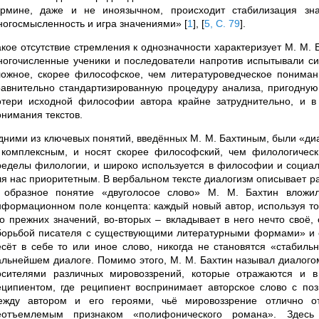
ермине, даже и не иноязычном, происходит стабилизация зна
ногосмысленность и игра значениями»
[
1
]
,
[
5, C. 79
]
.
акое отсутствие стремления к однозначности характеризует М. М.
ногочисленные ученики и последователи напротив испытывали си
ложное, скорее философское, чем литературоведческое понима
равнительно стандартизированную процедуру анализа, пригодную 
отери исходной философии автора крайне затруднительно, и в
онимания текстов.
дними из ключевых понятий, введённых М. М. Бахтиным, были «диа
 комплексным, и носят скорее философский, чем филологически
ределы филологии, и широко используется в философии и социал
ля нас приоритетным. В вербальном тексте диалогизм описывает ра
 образное понятие «двуголосое слово» М. М. Бахтин вложи
нформационном поле концепта: каждый новый автор, используя то 
го прежних значений, во-вторых – вкладывает в него нечто своё
борьбой писателя с существующими литературными формами» и сч
есёт в себе то или иное слово, никогда не становятся «стабиль
альнейшем диалоге. Помимо этого, М. М. Бахтин называл диалог
осителями различных мировоззрений, которые отражаются и 
еципиентом, где реципиент воспринимает авторское слово с поз
ежду автором и его героями, чьё мировоззрение отлично от
еотъемлемым признаком «полифонического романа». Здесь 