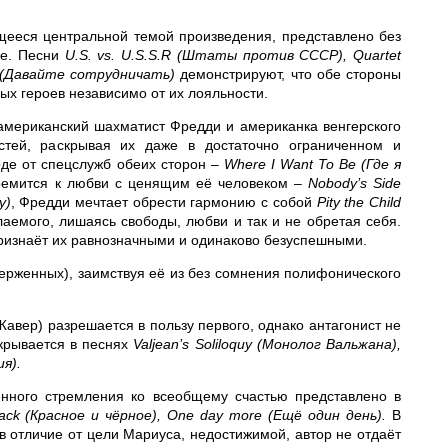
ееся центральной темой произведения, представлено без
не. Песни
U.S. vs. U.S.S.R (Штаты против СССР), Quartet
r (Давайте сотрудничать)
демонстрируют, что обе стороны
х героев независимо от их лояльности.
 американский шахматист Фредди и американка венгерского
стей, раскрывая их даже в достаточно ограниченном и
де от спецслужб обеих сторон –
Where I Want To Be (Где я
ремится к любви с ценящим её человеком –
Nobody’s Side
у)
, Фредди мечтает обрести гармонию с собой
Pity the Child
лаемого, лишаясь свободы, любви и так и не обретая себя.
признаёт их равнозначными и одинаково безуспешными.
верженных), заимствуя её из без сомнения полифонического
Жавер) разрешается в пользу первого, однако антагонист не
скрывается в песнях
Valjean’s Soliloquy (Монолог Вальжана),
я).
енного стремления ко всеобщему счастью представлено в
ack (Красное и чёрное), One day more (Ещё один день).
В
в отличие от цели Мариуса, недостижимой, автор не отдаёт