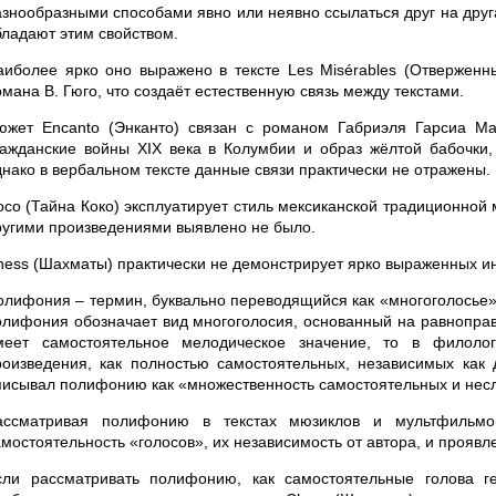
азнообразными способами явно или неявно ссылаться друг на дру
бладают этим свойством.
аиболее ярко оно выражено в тексте Les Misérables (Отверженн
мана В. Гюго, что создаёт естественную связь между текстами.
южет Encanto (Энканто) связан с романом Габриэля Гарсиа Ма
ражданские войны XIX века в Колумбии и образ жёлтой бабочки
днако в вербальном тексте данные связи практически не отражены.
oco (Тайна Коко) эксплуатирует стиль мексиканской традиционной 
ругими произведениями выявлено не было.
hess (Шахматы) практически не демонстрирует ярко выраженных ин
олифония – термин, буквально переводящийся как «многоголосье» 
олифония обозначает вид многоголосия, основанный на равноправ
меет самостоятельное мелодическое значение, то в филоло
роизведения, как полностью самостоятельных, независимых как д
писывал полифонию как «множественность самостоятельных и несл
ассматривая полифонию в текстах мюзиклов и мультфильмо
амостоятельность «голосов», их независимость от автора, и прояв
сли рассматривать полифонию, как самостоятельные голова г