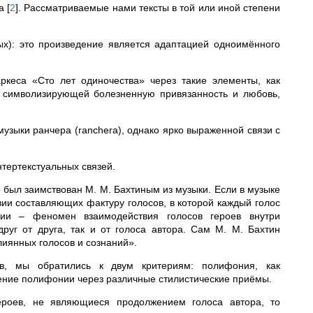
га
[
2
]
. Рассматриваемые нами тексты в той или иной степени
ых): это произведение является адаптацией одноимённого
ркеса «Сто лет одиночества» через такие элементы, как
, символизирующей болезненную привязанность и любовь,
музыки ранчера (ranchera), однако ярко выраженной связи с
тертекстуальных связей.
был заимствован М. М. Бахтиным из музыки. Если в музыке
ии составляющих фактуру голосов, в которой каждый голос
гии – феномен взаимодействия голосов героев внутри
руг от друга, так и от голоса автора. Сам М. М. Бахтин
иянных голосов и сознаний».
в, мы обратились к двум критериям: полифония, как
ление полифонии через различные стилистические приёмы.
ероев, не являющиеся продолжением голоса автора, то