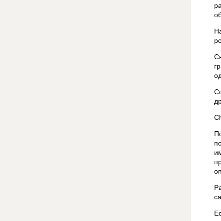
р
о
Н
ро
С
г
о
C
д
C
П
п
и
п
о
Р
с
Е