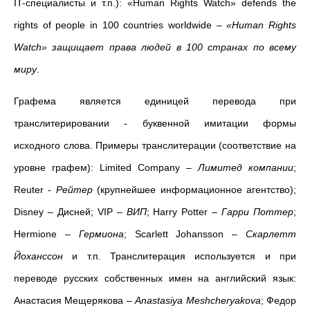
IT-специалисты и т.п.):
«Human Rights Watch»
defends the
rights of people in 100 countries worldwide –
«
Human Rights
Watch»
защищает права людей в 100 странах по всему
миру
.
Графема является единицей перевода при
транслитерировании - буквенной имитации формы
исходного слова.
Примеры транслитерации (соответствие на
уровне графем): Limited Company
–
Лимитед компании
;
Reuter
-
Рейтер
(крупнейшее информационное агентство);
Disney
– Дисней; VIP –
ВИП
; Harry Potter –
Гарри Поттер
;
Hermione –
Гермиона
; Scarlett
Johansson –
Скарлетт
Йоханссон
и т.п. Транслитерация используется и при
переводе русских собственных имен на английский язык:
Анастасия Мещерякова –
Anastasiya Meshcheryakova
; Федор