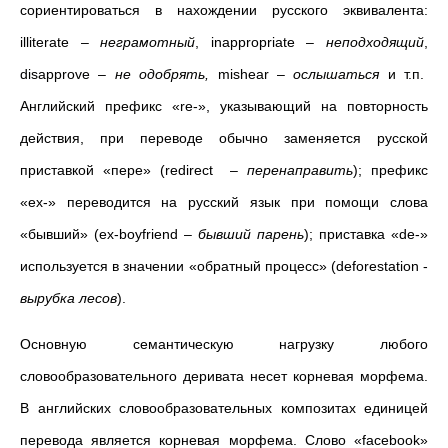
сориентироваться в нахождении русского эквивалента:
illiterate –
неграмотный
,
inappropriate
–
неподходящий
,
disapprove
–
не одобрять,
mishear
–
ослышаться
и т.п.
Английский префикс «re-
», указывающий на повторность
действия, при переводе обычно заменяется русской
приставкой «пере» (redirect –
перенаправить
); префикс
«ex-» переводится на русский язык при помощи слова
«бывший» (ex-boyfriend –
бывший парень
); приставка «de-»
используется в значении «обратный процесс» (deforestation -
вырубка лесов
).
Основную семантическую нагрузку любого
словообразовательного деривата несет корневая морфема.
В английских словообразовательных композитах единицей
перевода является корневая морфема. Слово «facebook»