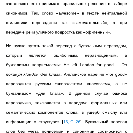
заставляют его принимать правильное решение в выборе
синонимов. Так, слово «awesome» в тексте нейтральной
стилистики переводится как «замечательный», а при
передаче речи уличного подростка как «офигенный».
Не нужно путать такой перевод с буквальным переводом,
который является ошибочным, неравноценным, а
буквализмы неприемлемы: He left London for good
–
Он
покинул Лондон для блага
. Английское наречие «for good»
переводится русским эквивалентом «насовсем», а не
буквализмом «для блага». В данном случае о
шибка
переводчика, заключается в передаче формальных или
семантических компонентов слова, в ущерб смыслу или
информации о структуре»
[
13, С. 26
]
. Буквальный перевод
слов без учета полисемии и синонимии соотносится с