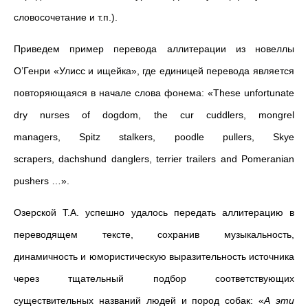
словосочетание и т.п.).
Приведем пример перевода аллитерации из новеллы
О’Генри «Улисс и ищейка», где единицей перевода является
повторяющаяся в начале слова фонема: «
These unfortunate
dry nurses of dogdom, the cur cuddlers, mongrel
managers, Spitz stalkers, poodle pullers, Skye
scrapers, dachshund danglers, terrier trailers and Pomeranian
pushers
…».
Озерской Т.А. успешно удалось передать аллитерацию в
переводящем тексте, сохранив музыкальность,
динамичность и юмористическую выразительность источника
через тщательный подбор соответствующих
существительных названий людей и пород собак: «
А эти