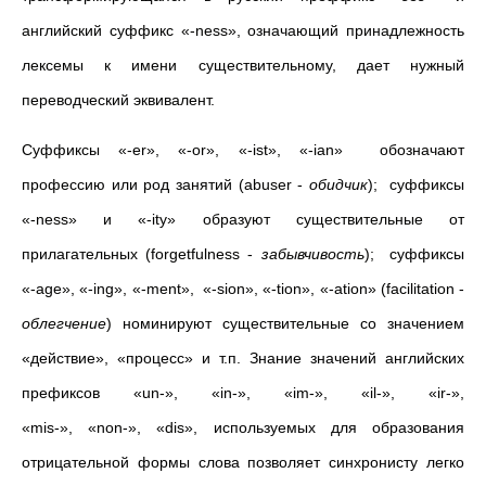
английский суффикс «-ness», означающий принадлежность
лексемы к имени существительному, дает нужный
переводческий эквивалент.
Суффиксы «-er», «-or», «-ist», «-ian» обозначают
профессию или род занятий (abuser
-
обидчик
)
; суффиксы
«-ness» и «-ity» образуют существительные от
прилагательных (forgetfulness
-
забывчивость
); с
уффиксы
«-age», «-ing», «-ment», «-sion», «-tion», «-ation» (facilitation
-
облегчение
) номинируют существительные
со значением
«действие», «процесс» и т.п. Знание значений английских
префиксов «
un
-», «
in
-», «
im
-», «
il
-», «
ir-
»
,
«
mis-», «
non
-», «
dis
», используемых для образования
отрицательной формы слова позволяет синхронисту легко