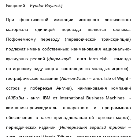
Боярский –
Fyodor
Boyarskij
.
При фонетической имитации исходного лексического
материала единицей перевода является фонема.
Пофонемному переводу (переводческой транскрипции)
подлежат имена собственные:
наименования национально-
культурных реалий (
фарм-клуб
– англ. farm club – команда
по игровому виду спорта, состоящая из молодых игроков)
,
географические названия (
Айл-ов-Уайт
–
англ. Isle of Wight
-
остров у побережья Англии)
, наименования компаний
(
АйБиЭм
-
англ. IBM от International Business Machines
-
компания-производитель аппаратного и программного
обеспечения, а также принадлежащая ей торговая марка),
периодических изданий
(
Интернэшнл геральд трибюн
–