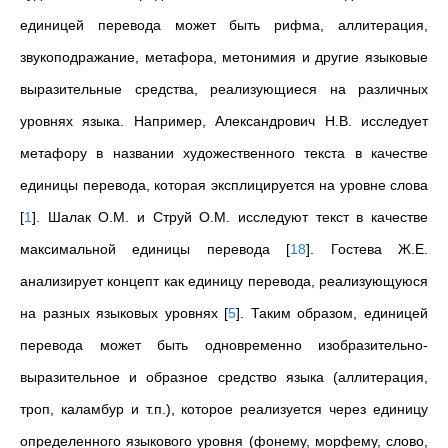
единицей перевода может быть рифма, аллитерация,
звукоподражание, метафора, метонимия и другие языковые
выразительные средства, реализующиеся на различных
уровнях языка. Например, Александрович Н.В. исследует
метафору в названии художественного текста в качестве
единицы перевода, которая эксплицируется на уровне слова
[
1
]
. Шалак О.М. и Струй О.М. исследуют текст в качестве
максимальной единицы перевода
[
18
]
. Гостева Ж.Е.
анализирует концепт как единицу перевода, реализующуюся
на разных языковых уровнях
[
5
]
. Таким образом, единицей
перевода может быть одновременно изобразительно-
выразительное и образное средство языка (аллитерация,
троп, каламбур и т.п.), которое реализуется через единицу
определенного языкового уровня (фонему, морфему, слово,