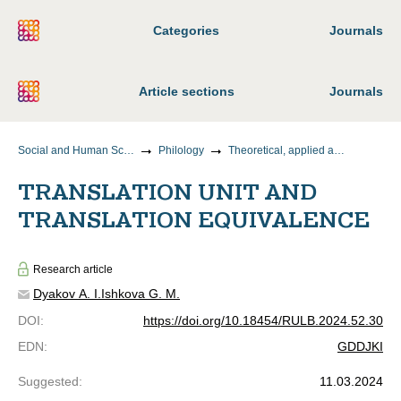
Categories
Journals
Article sections
Journals
Social and Human Sciences
Philology
Theoretical, applied and comparative linguistics
TRANSLATION UNIT AND
TRANSLATION EQUIVALENCE
Research article
Dyakov A. I.
Ishkova G. M.
DOI
:
https://doi.org/10.18454/RULB.2024.52.30
EDN
:
GDDJKI
Suggested
:
11.03.2024