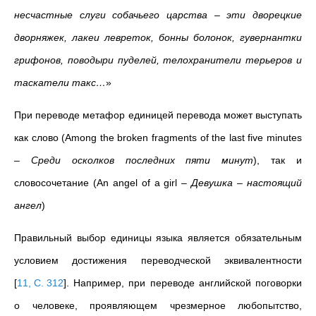
несчастные слуги собачьего царства – эти дворецкие
дворняжек, лакеи левреток, бонны болонок, гувернантки
грифонов, поводыри пуделей, телохранители терьеров и
таскатели такс…
»
При переводе метафор единицей перевода может выступать
как слово
(Among the broken fragments of the last five minutes
–
Среди осколков последних пяти минут
)
, так и
словосочетание (A
n angel of a girl –
Девушка – настоящий
ангел
)
Правильный выбор единицы языка является обязательным
условием достижения переводческой эквивалентности
[
11, С. 312
]
. Например, при переводе английской поговорки
о человеке, проявляющем чрезмерное любопытство,