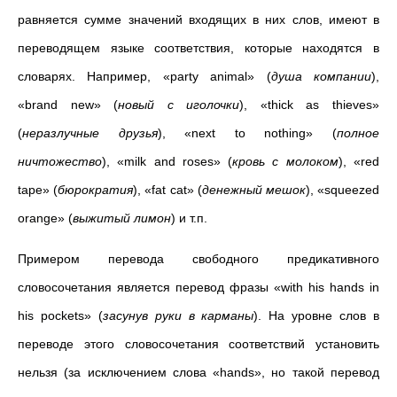
равняется сумме значений входящих в них слов, имеют в
переводящем языке соответствия, которые находятся в
словарях. Например, «party animal» (
душа компании
),
«brand new» (
новый с иголочки
), «thick as thieves»
(
неразлучные друзья
), «next to nothing» (
полное
ничтожество
), «
milk and roses» (
кровь с молоком
),
«
red
tape» (
бюрократия
), «fat cat» (
денежный мешок
), «squeezed
orange» (
выжитый лимон
)
и т.п.
Примером перевода свободного предикативного
словосочетания является перевод фразы «
with his hands in
his pockets
» (
засунув руки в карманы
). На уровне слов в
переводе этого словосочетания соответствий установить
нельзя (за исключением слова «hands», но такой перевод