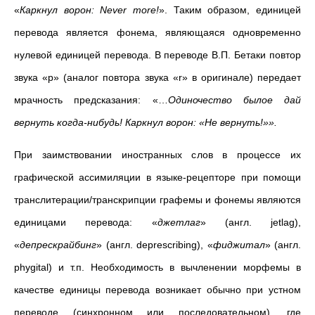
«
Каркнул ворон: Never more!
». Таким образом, единицей
перевода является фонема, являющаяся одновременно
нулевой единицей перевода. В переводе В.П. Бетаки повтор
звука «р» (аналог повтора звука «r» в оригинале) передает
мрачность предсказания:
«…
Одиночество былое дай
вернуть когда-нибудь! Каркнул ворон: «Не вернуть!»».
При заимствовании иностранных слов в процессе их
графической ассимиляции в языке-рецепторе при помощи
транслитерации/транскрипции графемы и фонемы являются
единицами перевода: «
джетлаг
» (англ. jetlag),
«
депрескрайбинг
» (англ. deprescribing), «
фиджитал
» (англ.
phygital) и т.п.
Необходимость в вычленении морфемы в
качестве единицы перевода возникает обычно при устном
переводе (синхронном или последовательном), где