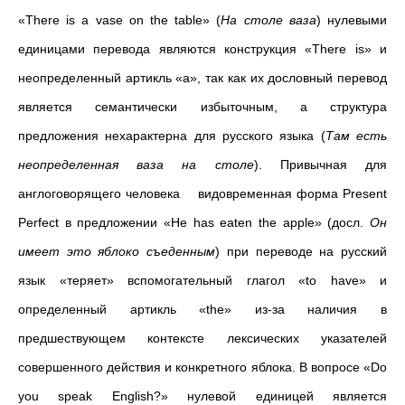
«There is a vase on the table» (
На столе ваза
) нулевыми
единицами перевода являются конструкция «There is» и
неопределенный артикль «a», так как их дословный перевод
является семантически избыточным, а структура
предложения нехарактерна для русского языка (
Там есть
неопределенная ваза на столе
). Привычная для
англоговорящего человека видовременная форма Present
Perfect в предложении «He has eaten the apple» (досл.
Он
имеет это яблоко съеденным
) при переводе на русский
язык «теряет» вспомогательный глагол «to have» и
определенный артикль «the» из-за наличия в
предшествующем контексте лексических указателей
совершенного действия и конкретного яблока. В вопросе «Do
you speak English?» нулевой единицей является