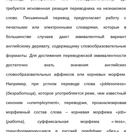
требуется мгновенная реакция переводчика на незнакомое
слово. Письменный перевод предполагает работу с
печатными или электронными словарями, которые в
большинстве случаев дают эквивалентный вариант
английскому деривату, содержащему словообразовательные
форманты. Для достижения переводческой эквивалентности
достаточно знать значения английских
словообразовательных аффиксов или корневых морфем.
Например, при устном переводе слова «joblessness»
(
безработица
), которое употребляется реже, чем известный
синоним «unemployment», переводчик, проанализировав
морфемный состав слова
– корневая морфема «job»
(
работа
), суффиксальная морфема «-less»,
трансформирующаяся в русский преффикс «без-
» и