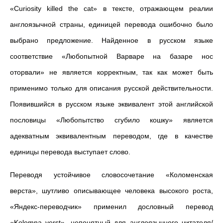
«Curiosity killed the cat» в тексте, отражающем реалии
англоязычной страны, единицей перевода ошибочно было
выбрано предложение. Найденное в русском языке
соответствие «Любопытной Варваре на базаре нос
оторвали» не является корректным, так как может быть
применимо только для описания русской действительности.
Появившийся в русском языке эквивалент этой английской
пословицы «Любопытство сгубило кошку» является
адекватным эквивалентным переводом, где в качестве
единицы перевода выступает слово.
Переводя устойчивое словосочетание «Коломенская
верста», шутливо описывающее человека высокого роста,
«Яндекс-переводчик» применил дословный перевод
«Kolomna verst», непонятный для англоязычного читателя/