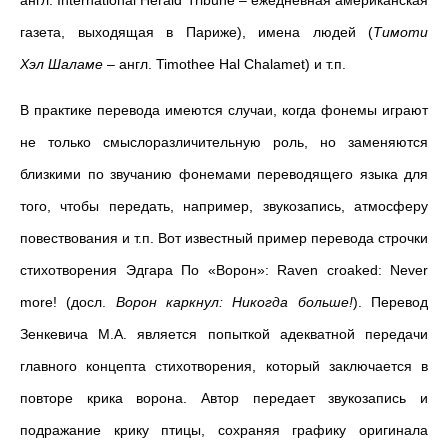
англ. International Herald Tribune
–
ежедневная американская
газета, выходящая в Париже), имена людей (
Тимоти
Хэл
Шаламе
– англ. Timothee Hal Chalamet)
и т.п.
В практике перевода имеются случаи, когда фонемы играют
не только смыслоразличительную роль, но заменяются
близкими по звучанию фонемами переводящего языка для
того, чтобы передать, например, звукозапись, атмосферу
повествования и т.п.
Вот известный пример перевода строчки
стихотворения Эдгара По «Ворон»: Raven croaked: Never
more! (досл.
Ворон каркнул: Никогда больше!
). Перевод
Зенкевича М.А. является попыткой адекватной передачи
главного концепта стихотворения, который заключается в
повторе крика ворона. Автор передает звукозапись и
подражание крику птицы, сохраняя графику оригинала