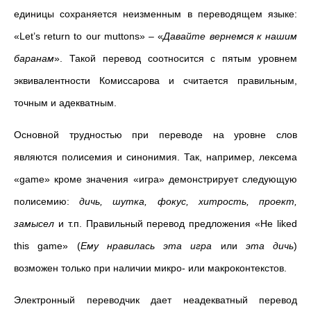
единицы сохраняется неизменным в переводящем языке:
«Let’s return to our muttons»
– «
Давайте вернемся к нашим
баранам
». Такой перевод соотносится с пятым уровнем
эквивалентности Комиссарова и считается правильным,
точным и адекватным.
Основной трудностью при переводе на уровне слов
являются полисемия и синонимия. Так, например, лексема
«game» кроме значения «игра» демонстрирует следующую
полисемию:
дичь, шутка, фокус, хитрость, проект,
замысел
и т.п. Правильный перевод предложения «He liked
this game» (
Ему нравилась эта игра
или
эта дичь
)
возможен только при наличии микро- или макроконтекстов.
Электронный переводчик дает неадекватный перевод