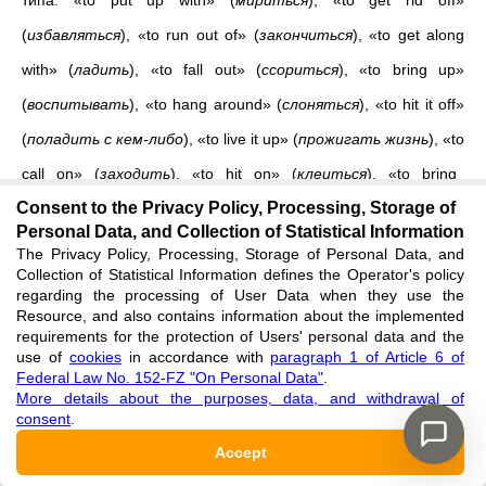
типа: «to
put up with» (
мириться
), «
to
get rid off»
(
избавляться
), «
to
run out of» (
закончиться
), «
to
get along
with» (
ладить
), «
to
fall out» (
ссориться
), «
to
bring up»
(
воспитывать
), «
to
hang around» (
слоняться
), «
to
hit it off»
(
поладить с кем-либо
), «
to
live it up» (
прожигать жизнь
), «
to
call on» (
заходить
), «
to
hit on» (
клеиться
), «
to
bring
Consent to the Privacy Policy, Processing, Storage of
together» (
объединять
), «to tell off» (
отчитать кого-либо
) и
Personal Data, and Collection of Statistical Information
т.п.
The Privacy Policy, Processing, Storage of Personal Data, and
Collection of Statistical Information defines the Operator's policy
Машинный перевод в основном справляется с переводом
regarding the processing of User Data when they use the
Resource, and also contains information about the implemented
фразеологем, но иногда перевод некоторых
requirements for the protection of Users' personal data and the
use of
cookies
in accordance with
paragraph 1 of Article 6 of
терминологических словосочетаний вызывает у него
Federal Law No. 152-FZ "On Personal Data"
.
трудности вследствие тенденции английского языка к
More details about the purposes, data, and withdrawal of
consent
.
предельной краткости, подчас в ущерб передачи смысла.
Accept
Например, фразеологема
«bomb sitter» номинирует