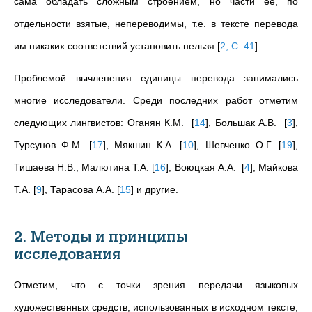
сама обладать сложным строением, но части ее, по
отдельности взятые, непереводимы, т.е. в тексте перевода
им никаких соответствий установить нельзя
[
2, С. 41
]
.
Проблемой вычленения единицы перевода занимались
многие исследователи. Среди последних работ отметим
следующих лингвистов: Оганян К.М.
[
14
]
, Большак А.В.
[
3
]
,
Турсунов Ф.М.
[
17
]
,
Мякшин К.А.
[
10
]
,
Шевченко О.Г.
[
19
]
,
Тишаева Н.В., Малютина Т.А.
[
16
]
, Воюцкая А.А.
[
4
]
,
Майкова
Т.А.
[
9
]
,
Тарасова А.А.
[
15
]
и другие.
2. Методы и принципы
исследования
Отметим, что с точки зрения передачи языковых
художественных средств, использованных в исходном тексте,