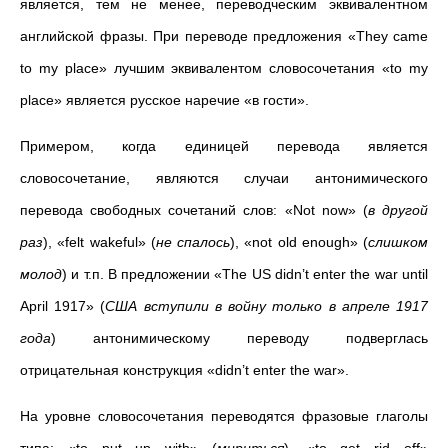
является, тем не менее, переводческим эквивалентном
английской фразы. При переводе предложения «They came
to my place» лучшим эквивалентом словосочетания «to my
place» является русское наречие «в гости».
Примером, когда единицей перевода является
словосочетание, являются случаи антонимического
перевода свободных сочетаний слов: «
Not now» (
в другой
раз
), «
felt wakeful» (
не спалось
), «not old enough» (
слишком
молод
) и т.п. В предложении «
The US didn’t enter the war until
April 1917» (
США вступили в войну только в апреле 1917
года
) антонимическому переводу подверглась
отрицательная конструкция «didn’t enter the war».
На уровне словосочетания переводятся фразовые глаголы