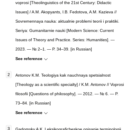
voprosi [Theolinguistics of the 21st Century: Didactic
Issues] / A.M. Akopyants, I.B. Fedotova, A.M. Kazieva //
Sovremennaya nauka: aktualnie problemi teorii i praktiki.
Seriya: Gumanitarnie nauki [Modern Science: Current
Issues of Theory and Practice. Series: Humanities]. —
2023. — № 2–1. — P. 34–39. [in Russian]
See reference
Antonov K.M. Teologiya kak nauchnaya spetsialnost
[Theology as a scientific specialty] / K.M. Antonov // Voprosi
filosofii [Questions of philosophy]. — 2012. — № 6. — P.
73–84. [in Russian]
See reference
Gadomsky A.K. Leksikograficheskoe opisanie terminologii