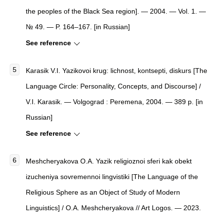
the peoples of the Black Sea region]. — 2004. — Vol. 1. —
№ 49. — P. 164–167. [in Russian]
See reference
Karasik V.I. Yazikovoi krug: lichnost, kontsepti, diskurs [The
Language Circle: Personality, Concepts, and Discourse] /
V.I. Karasik. — Volgograd : Peremena, 2004. — 389 p. [in
Russian]
See reference
Meshcheryakova O.A. Yazik religioznoi sferi kak obekt
izucheniya sovremennoi lingvistiki [The Language of the
Religious Sphere as an Object of Study of Modern
Linguistics] / O.A. Meshcheryakova // Art Logos. — 2023.