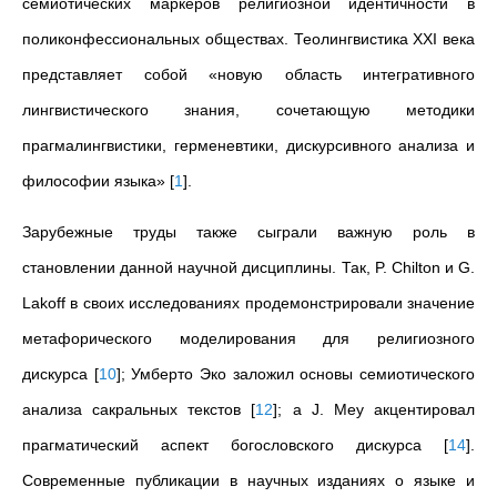
семиотических маркеров религиозной идентичности в
поликонфессиональных обществах. Теолингвистика XXI века
представляет собой «новую область интегративного
лингвистического знания, сочетающую методики
прагмалингвистики, герменевтики, дискурсивного анализа и
философии языка»
[
1
]
.
Зарубежные труды также сыграли важную роль в
становлении данной научной дисциплины. Так, P. Chilton и G.
Lakoff в своих исследованиях продемонстрировали значение
метафорического моделирования для религиозного
дискурса
[
10
]
; Умберто Эко заложил основы семиотического
анализа сакральных текстов
[
12
]
; а J. Mey акцентировал
прагматический аспект богословского дискурса
[
14
]
.
Современные публикации в научных изданиях о языке и