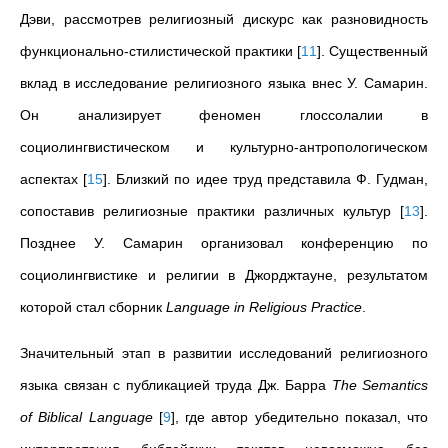
Дэви, рассмотрев религиозный дискурс как разновидность
функционально-стилистической практики
[
11
]
. Существенный
вклад в исследование религиозного языка внес У. Самарин.
Он анализирует феномен глоссолалии в
социолингвистическом и культурно-антропологическом
аспектах
[
15
]
. Близкий по идее труд представила Ф. Гудман,
сопоставив религиозные практики различных культур
[
13
]
.
Позднее У. Самарин организовал конференцию по
социолингвистике и религии в Джорджтауне, результатом
которой стал сборник
Language in Religious Practice
.
Значительный этап в развитии исследований религиозного
языка связан с публикацией труда Дж. Барра
The Semantics
of Biblical Language
[
9
]
, где автор убедительно показал, что