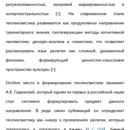
ритуализованностью, жанровой маркированностью и
интертекстуальностью
[
5
]
. На современном этапе
теолингвистика развивается как продуктивное направление
гуманитарного знания, синтезирующее методы когнитивной
лингвистики, дискурс-анализа и семиотики, что позволяет
рассматривать язык религии как сложный, динамичный
феномен, формирующий ценностно-смысловое
пространство культуры
[
6
]
.
Особое место в формировании теолингвистики занимает
А.К. Гадомский, который одним из первых в российской науке
стал системно формулировать предмет данного
направления. В ряде своих публикаций он определяет
теолингвистику как «науку о проявлениях религии, которые
закрепились и отразились в языке»
[
4, С. 164
]
. Ученый