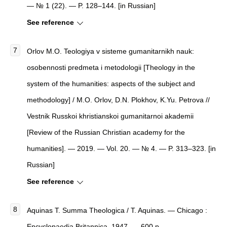
— № 1 (22). — P. 128–144. [in Russian]
See reference
Orlov M.O. Teologiya v sisteme gumanitarnikh nauk:
osobennosti predmeta i metodologii [Theology in the
system of the humanities: aspects of the subject and
methodology] / M.O. Orlov, D.N. Plokhov, K.Yu. Petrova //
Vestnik Russkoi khristianskoi gumanitarnoi akademii
[Review of the Russian Christian academy for the
humanities]. — 2019. — Vol. 20. — № 4. — P. 313–323. [in
Russian]
See reference
Aquinas T. Summa Theologica / T. Aquinas. — Chicago :
Encyclopaedia Britannica, 1947. — 600 p.