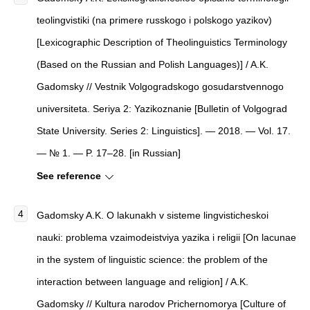
teolingvistiki (na primere russkogo i polskogo yazikov)
[Lexicographic Description of Theolinguistics Terminology
(Based on the Russian and Polish Languages)] / A.K.
Gadomsky // Vestnik Volgogradskogo gosudarstvennogo
universiteta. Seriya 2: Yazikoznanie [Bulletin of Volgograd
State University. Series 2: Linguistics]. — 2018. — Vol. 17.
— № 1. — P. 17–28. [in Russian]
See reference
Gadomsky A.K. O lakunakh v sisteme lingvisticheskoi
nauki: problema vzaimodeistviya yazika i religii [On lacunae
in the system of linguistic science: the problem of the
interaction between language and religion] / A.K.
Gadomsky // Kultura narodov Prichernomorya [Culture of