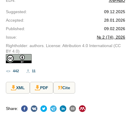
EDN
:
XNFABQ
Suggested
:
09.12.2025
Accepted
:
28.01.2026
Published
:
09.02.2026
Issue
:
№ 2 (74), 2026
Rightholder: authors. License: Attribution 4.0 International (CC
BY 4.0)
442
11
XML
PDF
Cite
Share
: