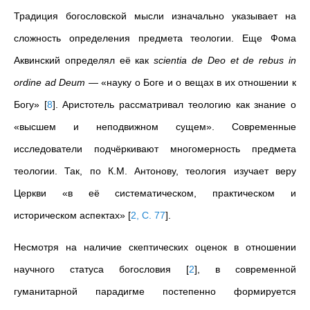
Традиция богословской мысли изначально указывает на
сложность определения предмета теологии. Еще Фома
Аквинский определял её как
scientia de Deo et de rebus in
ordine ad Deum
— «науку о Боге и о вещах в их отношении к
Богу»
[
8
]
. Аристотель рассматривал теологию как знание о
«высшем и неподвижном сущем». Современные
исследователи подчёркивают многомерность предмета
теологии. Так, по К.М. Антонову, теология изучает веру
Церкви «в её систематическом, практическом и
историческом аспектах»
[
2, С. 77
]
.
Несмотря на наличие скептических оценок в отношении
научного статуса богословия
[
2
]
, в современной
гуманитарной парадигме постепенно формируется