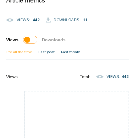
Article metrics
VIEWS
:
442
DOWNLOADS
:
11
Views
Downloads
For all the time
Last year
Last month
Views
Total
:
VIEWS
:
442