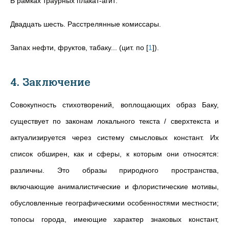
В pамках тpауpных плакат-агит:
Двадцать шесть. Расстpелянные комиссаpы.
Запах нефти, фpуктов, табаку... (цит. по
[
1
]
).
4. Заключение
Совокупность стихотворений, воплощающих образ Баку,
существует по законам локального текста / сверхтекста и
актуализируется через систему смысловых констант. Их
список обширен, как и сферы, к которым они относятся:
различны. Это образы природного пространства,
включающие анималистические и флористические мотивы,
обусловленные географическими особенностями местности;
топосы города, имеющие характер знаковых констант,