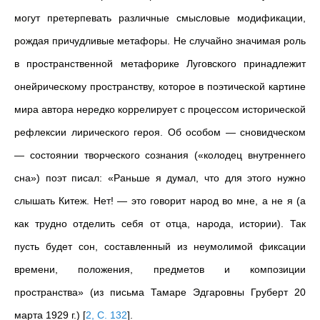
могут претерпевать различные смысловые модификации,
рождая причудливые метафоры. Не случайно значимая роль
в пространственной метафорике Луговского принадлежит
онейрическому пространству, которое в поэтической картине
мира автора нередко коррелирует с процессом исторической
рефлексии лирического героя. Об особом — сновидческом
— состоянии творческого сознания («колодец внутреннего
сна») поэт писал: «Раньше я думал, что для этого нужно
слышать Китеж. Нет! — это говорит народ во мне, а не я (а
как трудно отделить себя от отца, народа, истории). Так
пусть будет сон, составленный из неумолимой фиксации
времени, положения, предметов и композиции
пространства» (из письма Тамаре Эдгаровны Груберт 20
марта 1929 г.)
[
2, С. 132
]
.