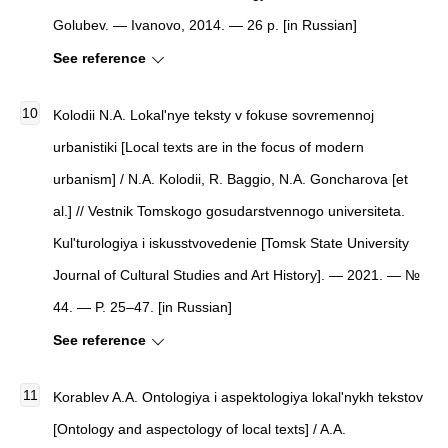
Golubev. — Ivanovo, 2014. — 26 p. [in Russian]
See reference
Kolodii N.A. Lokal'nye teksty v fokuse sovremennoj
urbanistiki [Local texts are in the focus of modern
urbanism] / N.A. Kolodii, R. Baggio, N.A. Goncharova [et
al.] // Vestnik Tomskogo gosudarstvennogo universiteta.
Kul'turologiya i iskusstvovedenie [Tomsk State University
Journal of Cultural Studies and Art History]. — 2021. — №
44. — P. 25–47. [in Russian]
See reference
Korablev A.A. Ontologiya i aspektologiya lokal'nykh tekstov
[Ontology and aspectology of local texts] / A.A.