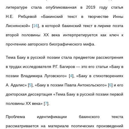
литературе стала опубликованная в 2019 году статья
Н.Е. Рябцевой «Бакинский текст в творчестве Инны
Лиснянской»
[
16
]
, в которой бакинский текст в лирике поэта
второй половины ХХ века интерпретируется как ключ к
прочтению авторского биографического мифа.
Тема Баку в русской поэзии стала предметом рассмотрения
в трудах исследователя Р.Г. Багиров — это его статьи «Баку в
поэзии Владимира Луговского»
[
4
]
, «Баку в стихотворениях
А. Адалис»
[
5
]
, «Баку в поэзии Павла Антокольского»
[
6
]
и его
докторская диссертация «Тема Баку в русской поэзии первой
половины XX века»
[
7
]
.
Проблема идентификации бакинского текста
рассматривается на материале поэтических произведений