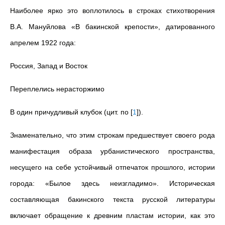
Наиболее ярко это воплотилось в строках стихотворения
В.А. Мануйлова «В бакинской крепости», датированного
апрелем 1922 года:
Россия, Запад и Восток
Пеpеплелись неpастоpжимо
В один пpичудливый клубок (цит. по
[
1
]
).
Знаменательно, что этим строкам предшествует своего рода
манифестация образа урбанистического пространства,
несущего на себе устойчивый отпечаток прошлого, истории
города: «Былое здесь неизгладимо». Историческая
составляющая бакинского текста русской литературы
включает обращение к древним пластам истории, как это