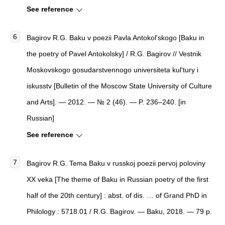
See reference
Bagirov R.G. Baku v poezii Pavla Antokol'skogo [Baku in
the poetry of Pavel Antokolsky] / R.G. Bagirov // Vestnik
Moskovskogo gosudarstvennogo universiteta kul'tury i
iskusstv [Bulletin of the Moscow State University of Culture
and Arts]. — 2012. — № 2 (46). — P. 236–240. [in
Russian]
See reference
Bagirov R.G. Tema Baku v russkoj poezii pervoj poloviny
XX veka [The theme of Baku in Russian poetry of the first
half of the 20th century] : abst. of dis. … of Grand PhD in
Philology : 5718.01 / R.G. Bagirov. — Baku, 2018. — 79 p.