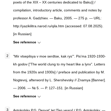
poets of the XIX – XX centuries dedicated to Baku)] /
compilation, introductory article, comments and notes by
professor A. Gadzhiev. — Baku, 2005. — 275 p. — URL:
http://yazikilitra.narod.ru/qila.htm (accessed: 07.08.2025).
[in Russian]
See reference
"Mir vtsepilsya v moe serdtse, kak rys'". Pis'ma 1920-1930-
kh godov ["The world clung to my heart like a lynx". Letters
from the 1920s and 1930s] / preface and publication by M.
Nogtevoj, afterword by L. Shershevsky // Znamya [Banner].
— 2006. — № 5. — P. 127–151. [in Russian]
See reference
Antokolsky P.G. Desyat' let [Ten years] / P.G. Antokolsky. —