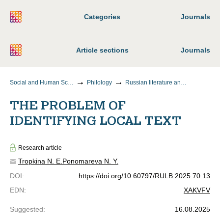
Categories
Journals
Article sections
Journals
Social and Human Sciences
Philology
Russian literature and literature of the peoples of the Russian Federation
THE PROBLEM OF
IDENTIFYING LOCAL TEXT
Research article
Tropkina N. E.
Ponomareva N. Y.
DOI
:
https://doi.org/10.60797/RULB.2025.70.13
EDN
:
XAKVFV
Suggested
:
16.08.2025