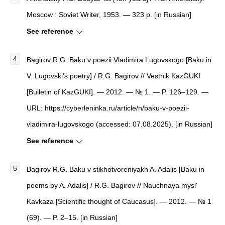
Moscow : Soviet Writer, 1953. — 323 p. [in Russian]
See reference
Bagirov R.G. Baku v poezii Vladimira Lugovskogo [Baku in
V. Lugovski's poetry] / R.G. Bagirov // Vestnik KazGUKI
[Bulletin of KazGUKI]. — 2012. — № 1. — P. 126–129. —
URL: https://cyberleninka.ru/article/n/baku-v-poezii-
vladimira-lugovskogo (accessed: 07.08.2025). [in Russian]
See reference
Bagirov R.G. Baku v stikhotvoreniyakh A. Adalis [Baku in
poems by A. Adalis] / R.G. Bagirov // Nauchnaya mysl'
Kavkaza [Scientific thought of Caucasus]. — 2012. — № 1
(69). — P. 2–15. [in Russian]