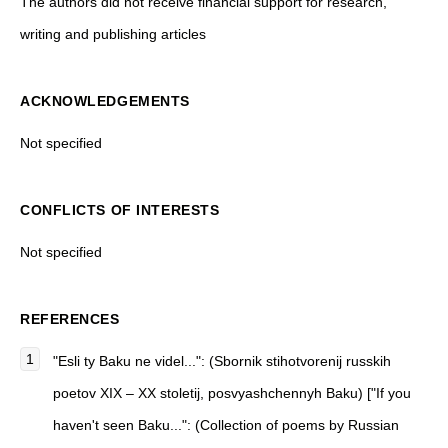
The authors did not receive financial support for research,
writing and publishing articles
ACKNOWLEDGEMENTS
Not specified
CONFLICTS OF INTERESTS
Not specified
REFERENCES
"Esli ty Baku ne videl...": (Sbornik stihotvorenij russkih
poetov XIX – XX stoletij, posvyashchennyh Baku) ["If you
haven't seen Baku...": (Collection of poems by Russian