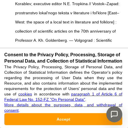
Korablev; executive editor N.E. Tropkina // Vostok–Zapad:
prostranstvo lokal'nogo teksta v literature i fol'klore [East–
West: the space of a local text in literature and folklore] :
collection of scientific articles on the 70th anniversary of
Professor A. Kh. Goldenberg. — Volgograd : Scientific
Publishing House of VGSPU "Change", 2019. — P. 20–27.
Consent to the Privacy Policy, Processing, Storage of
[in Russian]
Personal Data, and Collection of Statistical Information
The Privacy Policy, Processing, Storage of Personal Data, and
See reference
Collection of Statistical Information defines the Operator's policy
regarding the processing of User Data when they use the
Resource, and also contains information about the implemented
Lugovskoy V.A. Kaspiyskoe more [The Caspian Sea] / V.A.
requirements for the protection of Users' personal data and the
Lugovskoy. — Moscow : Goslitizdat, 1936. — 78 p. [in
use of
cookies
in accordance with
paragraph 1 of Article 6 of
Federal Law No. 152-FZ "On Personal Data"
.
Russian]
More details about the purposes, data, and withdrawal of
consent
.
See reference
Accept