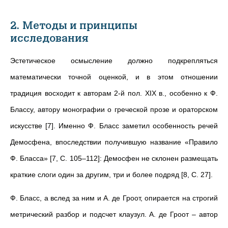
2. Методы и принципы
исследования
Эстетическое осмысление должно подкрепляться
математически точной оценкой, и в этом отношении
традиция восходит к авторам 2-й пол. XIX в., особенно к Ф.
Блассу, автору монографии о греческой прозе и ораторском
искусстве [7]. Именно Ф. Бласс заметил особенность речей
Демосфена, впоследствии получившую название «Правило
Ф. Бласса» [7, С. 105–112]: Демосфен не склонен размещать
краткие слоги один за другим, три и более подряд [8, С. 27].
Ф. Бласс, а вслед за ним и А. де Гроот, опирается на строгий
метрический разбор и подсчет клаузул. А. де Гроот – автор