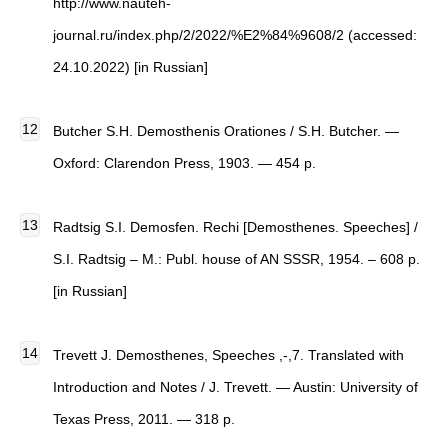
http://www.nauteh-
journal.ru/index.php/2/2022/%E2%84%9608/2 (accessed:
24.10.2022) [in Russian]
Butcher S.H.
Demosthenis Orationes
/ S.H. Butcher. —
Oxford: Clarendon Press, 1903. — 454 p.
Radtsig S.I. Demosfen. Rechi [Demosthenes. Speeches] /
S.I. Radtsig – M.: Publ. house of AN SSSR, 1954. – 608 p.
[in Russian]
Trevett J.
Demosthenes, Speeches ,-,7. Translated with
Introduction and Notes
/ J. Trevett. — Austin: University of
Texas Press, 2011. — 318 p.