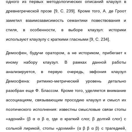
одного из первых методологических описаний клаузул в
древнегреческой прозе [9, С. 239]. Кроме того, А. де Гроот
заметил взаимозависимость семантики повествования и
стиля, в особенности, в выборе клаузул: историки
используют клаузулу с краткими гласными [9, С. 234].
Демосфен, будучи оратором, а не историком, прибегает к
иному набору клаузул. В рамках данной работы
анализируется, в первую очередь, эвфония клаузул
Демосфена: ритмико-метрический уровень детально
разобран еще Ф. Блассом. Кроме того, уделяется внимание
ассоциациям, связывающим просодию клаузул и смысл их
поэтического исполнения: известны смысловые связи стопы
«адоний» (β α α β α, где α краткий слог, β долгий слог) с
сольной лирикой, стопы «дохмий» (α β β α β) с трагедией,