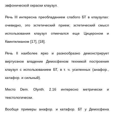
эвфонической окраски клаузул.
Речь III интересна преобладанием слабого БТ в клаузулах:
очевидно, это эстетический прием; эстетический смысл
использования клаузул отмечался еще Цицероном и
Квинтилианом [17], [18].
Речь II наиболее ярко и разнообразно демонстрирует
виртуозное владение Демосфеном техникой построения
клаузул с использованием БТ, в т. ч. усиленных (анафор.,
катафор. и сильный).
Место Dem. Olynth. 2.16 интересно метрически и
текстологически.
Вообще примеры анафор. и катафор. БТ у Демосфена