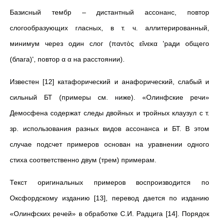
Базисный тембр – дистантный ассонанс, повтор
слогообразующих гласных, в т. ч. аллитерированный,
минимум через один слог (παντὸς εἵνεκα 'ради общего
(блага)', повтор α α на расстоянии).
Известен [12] катафорический и анафорический, слабый и
сильный БТ (примеры см. ниже). «Олинфские речи»
Демосфена содержат следы двойных и тройных клаузул с т.
зр. использования разных видов ассонанса и БТ. В этом
случае подсчет примеров основан на уравнении одного
стиха соответственно двум (трем) примерам.
Текст оригинальных примеров воспроизводится по
Оксфордскому изданию [13], перевод дается по изданию
«Олинфских речей» в обработке С.И. Радцига [14]. Порядок