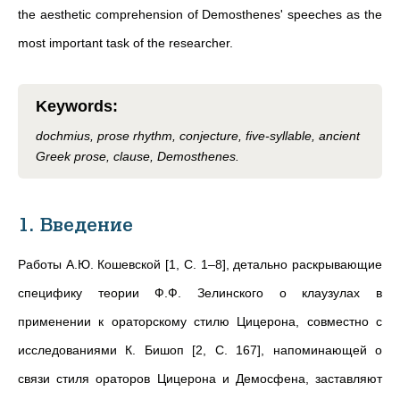
the aesthetic comprehension of Demosthenes' speeches as the
most important task of the researcher.
Keywords
:
dochmius, prose rhythm, conjecture, five-syllable, ancient
Greek prose, clause, Demosthenes.
1. Введение
Работы А.Ю. Кошевской [1, С. 1–8], детально раскрывающие
специфику теории Ф.Ф. Зелинского о клаузулах в
применении к ораторскому стилю Цицерона, совместно с
исследованиями К. Бишоп [2, С. 167], напоминающей о
связи стиля ораторов Цицерона и Демосфена, заставляют