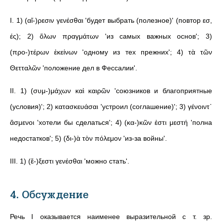
I. 1) (αἵ-)ρεσιν γενέσθαι 'будет выбрать (полезное)' (повтор εσ,
ές); 2) ὅλων πραγμάτων 'из самых важных основ'; 3)
(προ-)τέρων ἐκείνων 'одному из тех прежних'; 4) τὰ τῶν
Θετταλῶν 'положение дел в Фессалии'.
II. 1) (συμ-)μάχων καὶ καιρῶν 'союзников и благоприятные
(условия)'; 2) κατασκευάσαι 'устроил (соглашение)'; 3) γένοιντ᾽
ἄσμενοι 'хотели бы сделаться'; 4) (κα-)κῶν ἐστι μεστή 'полна
недостатков'; 5) (δι-)ὰ τὸν πόλεμον 'из-за войны'.
III. 1) (ἔ-)ξεστι γενέσθαι 'можно стать'.
4. Обсуждение
Речь I оказывается наименее выразительной с т. зр.