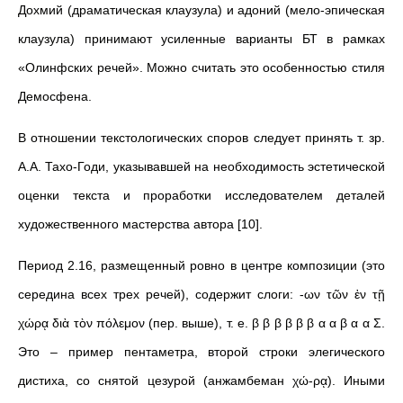
Дохмий (драматическая клаузула) и адоний (мело-эпическая
клаузула) принимают усиленные варианты БТ в рамках
«Олинфских речей». Можно считать это особенностью стиля
Демосфена.
В отношении текстологических споров следует принять т. зр.
А.А. Тахо-Годи, указывавшей на необходимость эстетической
оценки текста и проработки исследователем деталей
художественного мастерства автора [10].
Период 2.16, размещенный ровно в центре композиции (это
середина всех трех речей), содержит слоги: -ων τῶν ἐν τῇ
χώρᾳ διὰ τὸν πόλεμον (пер. выше), т. е. β β β β β β α α β α α Σ.
Это – пример пентаметра, второй строки элегического
дистиха, со снятой цезурой (анжамбеман χώ-ρᾳ). Иными