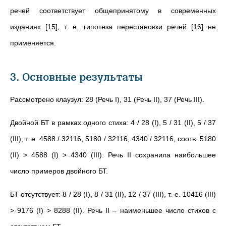
речей соответствует общепринятому в современных
изданиях [15], т. е. гипотеза перестановки речей [16] не
применяется.
3. Основные результаты
Рассмотрено клаузул: 28 (Речь I), 31 (Речь II), 37 (Речь III).
Двойной БТ в рамках одного стиха: 4 / 28 (I), 5 / 31 (II), 5 / 37
(III), т. е. 4588 / 32116, 5180 / 32116, 4340 / 32116, соотв. 5180
(II) > 4588 (I) > 4340 (III). Речь II сохранила наибольшее
число примеров двойного БТ.
БТ отсутствует: 8 / 28 (I), 8 / 31 (II), 12 / 37 (III), т. е. 10416 (III)
> 9176 (I) > 8288 (II). Речь II – наименьшее число стихов с