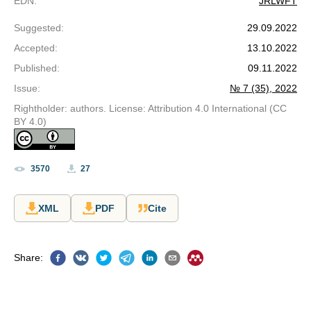
EDN
:
JRLWFT
Suggested
:
29.09.2022
Accepted
:
13.10.2022
Published
:
09.11.2022
Issue
:
№ 7 (35), 2022
Rightholder: authors. License: Attribution 4.0 International (CC
BY 4.0)
3570
27
XML
PDF
Cite
Share
: