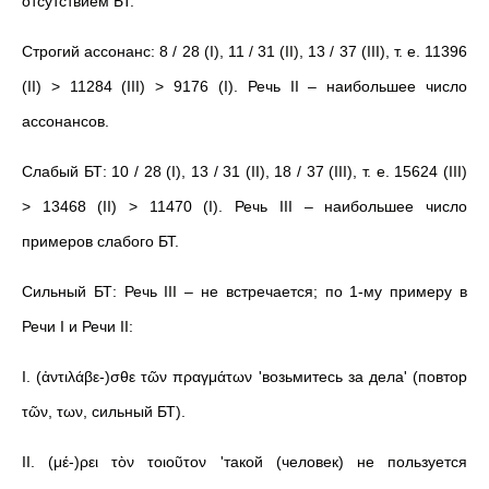
отсутствием БТ.
Строгий ассонанс: 8 / 28 (I), 11 / 31 (II), 13 / 37 (III), т. е. 11396
(II) > 11284 (III) > 9176 (I). Речь II – наибольшее число
ассонансов.
Слабый БТ: 10 / 28 (I), 13 / 31 (II), 18 / 37 (III), т. е. 15624 (III)
> 13468 (II) > 11470 (I). Речь III – наибольшее число
примеров слабого БТ.
Сильный БТ: Речь III – не встречается; по 1-му примеру в
Речи I и Речи II:
I. (ἀντιλάβε-)σθε τῶν πραγμάτων 'возьмитесь за дела' (повтор
τῶν, των, сильный БТ).
II. (μέ-)ρει τὸν τοιοῦτον 'такой (человек) не пользуется