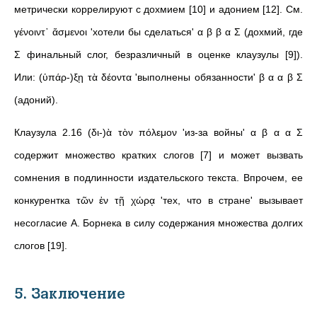
метрически коррелируют с дохмием [10] и адонием [12]. См.
γένοιντ᾽ ἄσμενοι 'хотели бы сделаться' α β β α Σ (дохмий, где
Σ финальный слог, безразличный в оценке клаузулы [9]).
Или: (ὑπάρ-)ξῃ τὰ δέοντα 'выполнены обязанности' β α α β Σ
(адоний).
Клаузула 2.16 (δι-)ὰ τὸν πόλεμον 'из-за войны' α β α α Σ
содержит множество кратких слогов [7] и может вызвать
сомнения в подлинности издательского текста. Впрочем, ее
конкурентка τῶν ἐν τῇ χώρᾳ 'тех, что в стране' вызывает
несогласие А. Борнека в силу содержания множества долгих
слогов [19].
5. Заключение