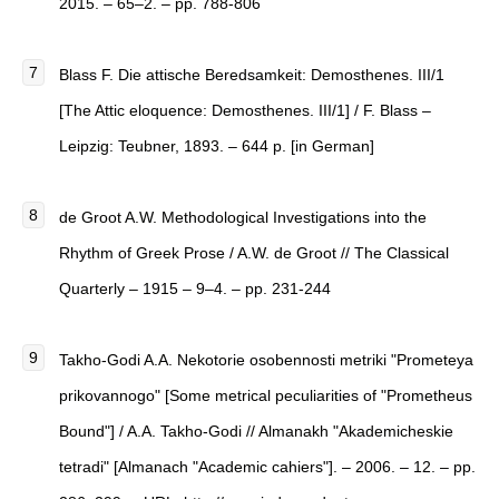
2015. – 65–2. – pp. 788-806
Blass F. Die attische Beredsamkeit: Demosthenes. III/1
[The Attic eloquence: Demosthenes. III/1] / F. Blass –
Leipzig: Teubner, 1893. – 644 p. [in German]
de Groot A.W. Methodological Investigations into the
Rhythm of Greek Prose / A.W. de Groot // The Classical
Quarterly – 1915 – 9–4. – pp. 231-244
Takho-Godi A.A. Nekotorie osobennosti metriki "Prometeya
prikovannogo" [Some metrical peculiarities of "Prometheus
Bound"] / A.A. Takho-Godi // Almanakh "Akademicheskie
tetradi" [Almanach "Academic cahiers"]. – 2006. – 12. – pp.