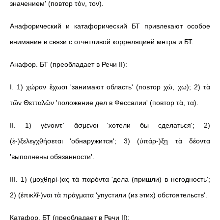
значением' (повтор τὸν, τον).
Анафорический и катафорический БТ привлекают особое
внимание в связи с отчетливой корреляцией метра и БТ.
Анафор. БТ (преобладает в Речи II):
I. 1) χώραν ἔχωσι 'занимают область' (повтор χώ, χω); 2) τὰ
τῶν Θετταλῶν 'положение дел в Фессалии' (повтор τὰ, τα).
II. 1) γένοιντ᾽ ἄσμενοι 'хотели бы сделаться'; 2)
(ἐ-)ξελεγχθήσεται 'обнаружится'; 3) (ὑπάρ-)ξῃ τὰ δέοντα
'выполнены обязанности'.
III. 1) (μοχθηρί-)ας τὰ παρόντα 'дела (пришли) в негодность';
2) (ἐπικλῖ-)ναι τὰ πράγματα 'упустили (из этих) обстоятельств'.
Катафор. БТ (преобладает в Речи II):