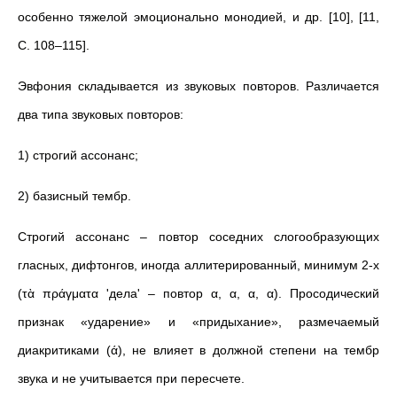
особенно тяжелой эмоционально монодией, и др. [10], [11,
С. 108–115].
Эвфония складывается из звуковых повторов. Различается
два типа звуковых повторов:
1) строгий ассонанс;
2) базисный тембр.
Строгий ассонанс – повтор соседних слогообразующих
гласных, дифтонгов, иногда аллитерированный, минимум 2-х
(τὰ πράγματα 'дела' – повтор α, α, α, α). Просодический
признак «ударение» и «придыхание», размечаемый
диакритиками (ά), не влияет в должной степени на тембр
звука и не учитывается при пересчете.