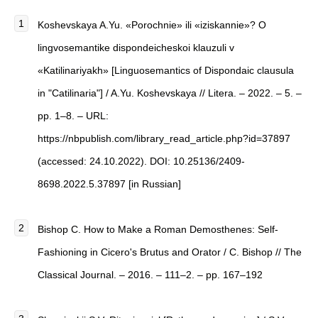
Koshevskaya A.Yu. «Porochnie» ili «iziskannie»? O
lingvosemantike dispondeicheskoi klauzuli v
«Katilinariyakh» [Linguosemantics of Dispondaic clausula
in "Catilinaria"] / A.Yu. Koshevskaya // Litera. – 2022. – 5. –
pp. 1–8. – URL:
https://nbpublish.com/library_read_article.php?id=37897
(accessed: 24.10.2022). DOI: 10.25136/2409-
8698.2022.5.37897 [in Russian]
Bishop C. How to Make a Roman Demosthenes: Self-
Fashioning in Cicero's Brutus and Orator / C. Bishop // The
Classical Journal. – 2016. – 111–2. – pp. 167–192