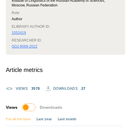
Institute of Linguistics of the Russian Academy of Sciences,
Moscow, Russian Federation
Role
:
Author
ELIBRARY AUTHOR ID:
1052419
RESEARCHER ID:
GOJ-9569-2022
Article metrics
VIEWS
:
3570
DOWNLOADS
:
27
Views
Downloads
For all the time
Last year
Last month