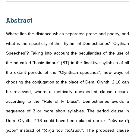
Abstract
Where lies the distance which separated prose and poetry, and
what is the specificity of the rhythm of Demosthenes' "Olythian
Speeches"? Taking into account the peculiarities of the use of
the so-called "basic timbre" (BT) in the final five syllables of all
the extant periods of the "Olynthian speeches", new ways of
choosing the conjugation to the place of Dem. Olynth. 2.16 can
be reviewed, where a metrically unexpected clause occurs:
according to the "Rule of F. Blass", Demosthenes avoids a
sequence of 3 or more short syllables. The period clause in
Dem. Olynth. 2.16 could have been placed earlier: "τῶν ἐν τῇ
χώρᾳ" instead of "(δι-)ὰ τὸν πόλεμον". The proposed clause