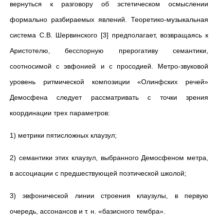
вернуться к разговору об эстетическом осмыслении
формально разбираемых явлений. Теоретико-музыкальная
система С.В. Шервинского [3] предполагает, возвращаясь к
Аристотелю, бесспорную прерогативу семантики,
соотносимой с эвфонией и с просодией. Метро-звуковой
уровень ритмической композиции «Олинфских речей»
Демосфена следует рассматривать с точки зрения
координации трех параметров:
1) метрики пятисложных клаузул;
2) семантики этих клаузул, выбранного Демосфеном метра,
в ассоциации с предшествующей поэтической школой;
3) эвфонической линии строения клаузулы, в первую
очередь, ассонансов и т. н. «базисного тембра».