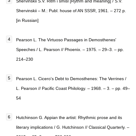
Shervinskii S.V. Ritm i smisl [Rythm and meaning] / S.V.
Shervinskii – M.: Publ. house of AN SSSR, 1961. – 272 p.
[in Russian]
Pearson L. The Virtuoso Passages in Demosthenes'
Speeches / L. Pearson // Phoenix. – 1975. – 29–3. – pp.
214–230
Pearson L. Cicero's Debt to Demosthenes: The Verrines /
L. Pearson // Pacific Coast Philology. – 1968. – 3. – pp. 49–
54
Hutchinson G. Appian the artist: Rhythmic prose and its
literary implications / G. Hutchinson // Classical Quarterly. –