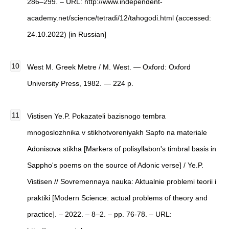
286–299. – URL: http://www.independent-
academy.net/science/tetradi/12/tahogodi.html (accessed:
24.10.2022) [in Russian]
West M.
Greek Metre
/ M. West. — Oxford: Oxford
University Press, 1982. — 224 p.
Vistisen Ye.P. Pokazateli bazisnogo tembra
mnogoslozhnika v stikhotvoreniyakh Sapfo na materiale
Adonisova stikha [Markers of polisyllabon's timbral basis in
Sappho's poems on the source of Adonic verse] / Ye.P.
Vistisen // Sovremennaya nauka: Aktualnie problemi teorii i
praktiki [Modern Science: actual problems of theory and
practice]. – 2022. – 8–2. – pp. 76-78. – URL: