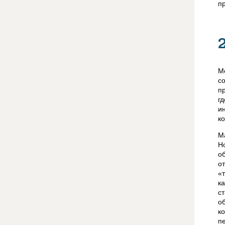
п
М
с
п
г
и
к
М
Н
о
о
«
к
с
о
к
п