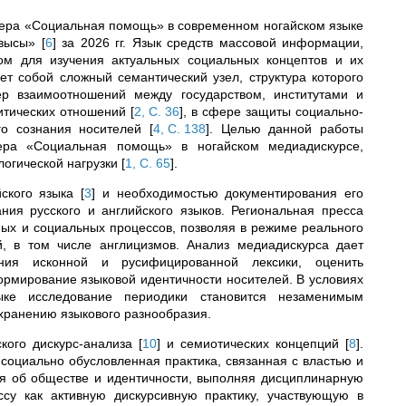
тера «Социальная помощь» в современном ногайском языке
авысы»
[
6
]
за 2026 гг. Язык средств массовой информации,
ом для изучения актуальных социальных концептов и их
т собой сложный семантический узел, структура которого
ер взаимоотношений между государством, институтами и
литических отношений
[
2, С. 36
]
, в сфере защиты социально-
го сознания носителей
[
4, С. 138
]
. Целью данной работы
стера «Социальная помощь» в ногайском медиадискурсе,
логической нагрузки
[
1, C. 65
]
.
йского языка
[
3
]
и необходимостью документирования его
ния русского и английского языков. Региональная пресса
ных и социальных процессов, позволяя в режиме реального
, в том числе англицизмов. Анализ медиадискурса дает
ния исконной и русифицированной лексики, оценить
ормирование языковой идентичности носителей. В условиях
ыке исследование периодики становится незаменимым
охранению языкового разнообразия.
ского дискурс-анализа
[
10
]
и семиотических концепций
[
8
]
.
к социально обусловленная практика, связанная с властью и
ия об обществе и идентичности, выполняя дисциплинарную
ссу как активную дискурсивную практику, участвующую в