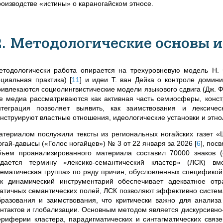
роизводстве «истины» о караногайском этносе.
2. Методологические основы 
етодологически работа опирается на трехуровневую модель Н. Ф
оциальная практика)
[
11
]
и идеи Т. ван Дейка о контроле домин
ривлекаются социолингвистические модели языкового сдвига (Дж.
де медиа рассматриваются как активная часть семиосферы, кон
нтеграция позволяет выявить, как заимствования и лексич
онструируют властные отношения, идеологические установки и этно
атериалом послужили тексты из региональных ногайских газет 
огай-давысы («Голос ногайцев») № 3 от 22 января за 2026
[
6
]
, пос
бъем проанализированного материала составил 70000 знаков (
тдается термину «лексико-семантический кластер» (ЛСК) вм
тематическая группа» по ряду причин, обусловленных спецификой 
ак динамический инструментарий обеспечивает адекватное от
татичных семантических полей, ЛСК позволяют эффективно система
бразования и заимствования, что критически важно для анализа
онтактов и глобализации. Основным методом является дискурсивно
ериферии кластера, парадигматических и синтагматических связе