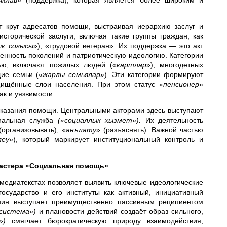
ыклав»
(поддержка), которая является более широким и
 круг адресатов помощи, выстраивая иерархию заслуг и
сторической заслуги, включая такие группы граждан, как
к согысы
»), «трудовой ветеран». Их поддержка — это акт
енность поколений и патриотическую идеологию. Категории
ью, включают пожилых людей («
картлар
»), многодетных
ие семьи («
жарлы семьялар
»). Эти категории формируют
ащищённые слои населения. При этом статус «
пенсионер
»
ак и уязвимости.
казания помощи. Центральными акторами здесь выступают
альная служба
(«социаллык хызмет»).
Их деятельность
(организовывать), «
анълату
» (разъяснять). Важной частью
леу»
), который маркирует институциональный контроль и
ластера «Социальная помощь»
медиатекстах позволяет выявить ключевые идеологические
осударство и его институты как активный, инициативный
ин выступает преимущественно пассивным реципиентом
 система»)
и плановости действий создаёт образ сильного,
»)
смягчает бюрократическую природу взаимодействия,