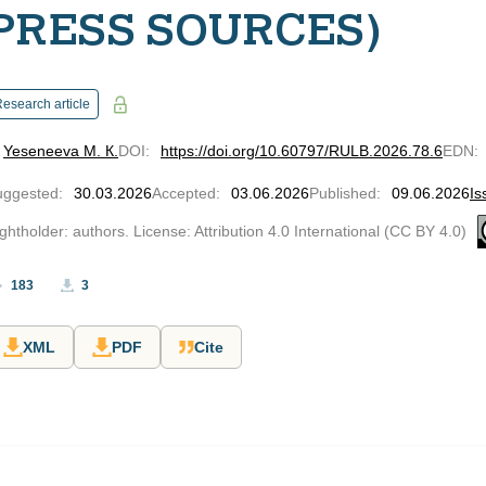
PRESS SOURCES)
esearch article
Yeseneeva M. К.
DOI
:
https://doi.org/10.60797/RULB.2026.78.6
EDN
:
uggested
:
30.03.2026
Accepted
:
03.06.2026
Published
:
09.06.2026
Is
ghtholder: authors. License: Attribution 4.0 International (CC BY 4.0)
183
3
XML
PDF
Cite