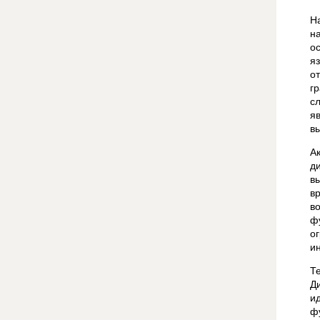
Н
н
о
я
о
г
с
я
в
А
д
в
в
в
ф
о
и
Т
Д
и
ф