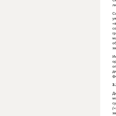
С
л
С
у
«
с
г
м
о
з
И
о
о
д
ф
3
Д
м
с
(
з