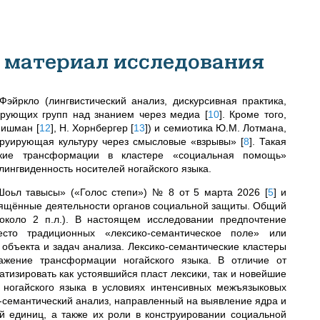
и материал исследования
эйркло (лингвистический анализ, дискурсивная практика,
ирующих групп над знанием через медиа
[
10
]
. Кроме того,
 Фишман
[
12
]
, Н. Хорнбергер
[
13
]
) и семиотика Ю.М. Лотмана,
струирующая культуру через смысловые «взрывы»
[
8
]
. Такая
еские трансформации в кластере «социальная помощь»
лингвиденность носителей ногайского языка.
«Шоьл тавысы» («Голос степи») № 8 от 5 марта 2026
[
5
]
и
вящённые деятельности органов социальной защиты. Общий
около 2 п.л.). В настоящем исследовании предпочтение
есто традиционных «лексико-семантическое поле» или
объекта и задач анализа. Лексико-семантические кластеры
ражение трансформации ногайского языка. В отличие от
тизировать как устоявшийся пласт лексики, так и новейшие
 ногайского языка в условиях интенсивных межъязыковых
-семантический анализ, направленный на выявление ядра и
й единиц, а также их роли в конструировании социальной