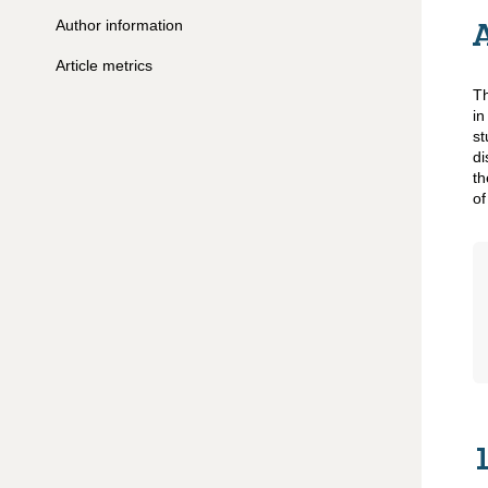
Author information
Article metrics
Th
i
st
di
th
of