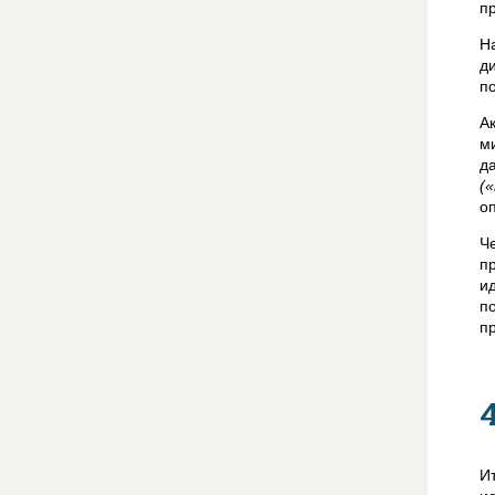
п
Н
д
п
А
м
д
(
о
Ч
п
и
п
п
И