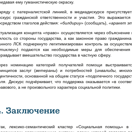
ридавая ему гуманистическую окраску.
аряду с патерналистской линией, в медиадискурсе присутствует
искурс гражданской ответственности и участия. Это выражается
осредством глаголов действия:
«билдириу»
(сообщать),
«аракет э
ктуализация концепта «право» осуществляется через объяснение 
илость со стороны государства, а как законное право гражданин
анного ЛСК подчеркнуто легитимизирован контроль за осуществ
«тиклеу»)
подаются как необходимые меры для обеспечения сп
правдывает вмешательство государства в частную сферу.
ерез номинацию категорий получателей помощи выстраиваетс
ринципов заслуг (
ветераны
) и потребностей (
инвалиды, мног
дентичности, основанной на общем статусе «подопечного государс
оля. Дискурс подчёркивает, что поддержка оказывается «в соотв
равового, а не произвольного характера социальной политики.
4. Заключение
так, лексико-семантический кластер «Социальная помощь» в 