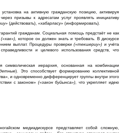
 установка на активную гражданскую позицию, активируя
 через призывы к адресатам услуг проявлять инициативу
тиу»
(действовать),
«хабарласу»
(информировать).
гарантий гражданам. Социальная помощь предстаёт не как
а
(«хак»),
которое он должен знать и требовать. В дискурсе
лением выплат. Процедуры проверки
(«текшериу»)
и учёта
раведливости и целевого использования средств, что
я символическая иерархия, основанная на комбинации
одетные
). Это способствует формированию коллективной
тва», и одновременно дифференцирует группы внутри этого
етствии с законом»
(«закон буйынса»),
что укрепляет идею
ногайском медиадискурсе представляет собой сложную,