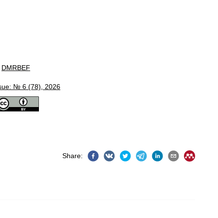
DMRBEF
sue: № 6 (78), 2026
Share
: