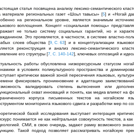
астоящая статья посвящена анализу лексико-семантического клас
а материале региональных газет «Шоьл тавысы»
[
5
]
и «Ногай д
собенно на региональном уровне, является значимым источник
зыкового воплощения. Концепт «социальная помощь» представляе
тражает не только систему социальных гарантий, но и характ
ражданином. Это проявляется, в частности, в системе властно-по
лабых слоев общества
[
9, С. 63
]
и в концептуализации языково
вляется реконструкция и анализ лексико-семантического кла
ыявление его структуры
[
7, C. 140-142
]
, ключевых оппозиций и идео
ктуальность работы обусловлена низкоресурсным статусом нога
инамики в условиях поликультурного пространства и доминирова
ыступает критически важной зоной пересечения языковых, культур
ремени фиксировать проникновение и адаптацию заимствований
озможность валидировать степень вытеснения или дополне
ункциональный охват инноваций и понять, как медиа влияют на ф
граниченного корпуса письменных текстов на ногайском яз
нструментом мониторинга языкового сдвига и разработки мер по с
еоретической базой исследования выступает интеграция критиче
искурс понимается не как нейтральная совокупность текстов, а ка
деологией. СМИ, в свою очередь, задают рамку возможного знан
ункцию. Такой подход позволяет рассматривать ногайскую пре