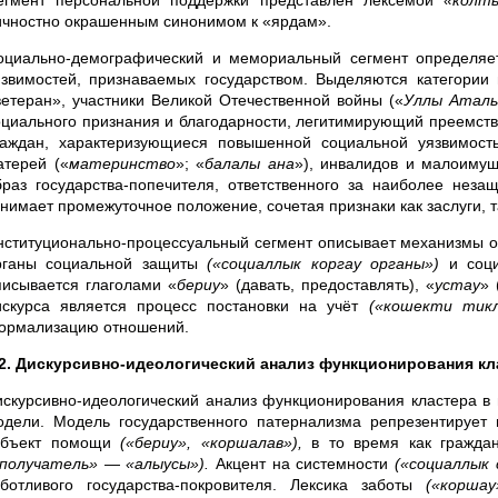
егмент персональной поддержки представлен лексемой
«колт
ичностно окрашенным синонимом к «ярдам».
оциально-демографический и мемориальный сегмент определяет
язвимостей, признаваемых государством. Выделяются категории и
ветеран», участники Великой Отечественной войны («
Уллы Аталы
оциального признания и благодарности, легитимирующий преемств
раждан, характеризующиеся повышенной социальной уязвимост
атерей («
материнство
»; «
балалы ана
»), инвалидов и малоимущ
браз государства-попечителя, ответственного за наиболее нез
анимает промежуточное положение, сочетая признаки как заслуги, т
нституционально-процессуальный сегмент описывает механизмы о
рганы социальной защиты
(«социаллык коргау органы»)
и соци
писывается глаголами «
бериу
» (давать, предоставлять), «
устау
» 
искурса является процесс постановки на учёт
(«кошекти тик
ормализацию отношений.
.2. Дискурсивно-идеологический анализ функционирования к
искурсивно-идеологический анализ функционирования кластера в 
одели. Модель государственного патернализма репрезентирует г
убъект помощи
(«бериу», «коршалав»),
в то время как граждан
«получатель»
—
«алыусы»).
Акцент на системности
(«социаллык
аботливого государства-покровителя. Лексика заботы
(«коршау