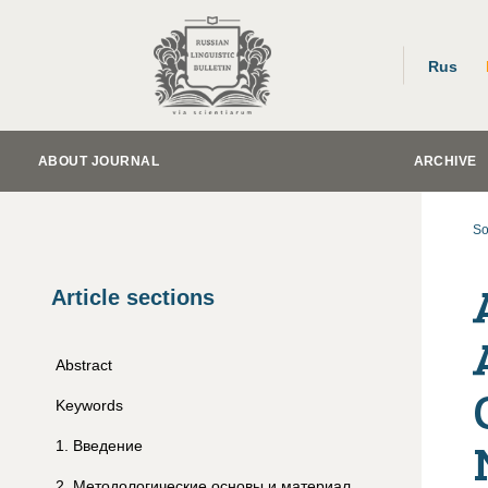
Rus
ABOUT JOURNAL
ARCHIVE
So
Article sections
Abstract
Keywords
1
.
Введение
2
.
Методологические основы и материал