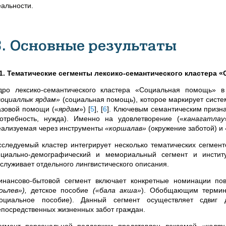
еальности.
3. Основные результаты
.1. Тематические сегменты лексико-семантического кластера
дро лексико-семантического кластера «Социальная помощь» в
социаллык ярдам»
(социальная помощь), которое маркирует систем
азовой помощи («
ярдам
»)
[
5
]
,
[
6
]
. Ключевым семантическим призн
потребность, нужда). Именно на удовлетворение («
канагатлау
еализуемая через инструменты
«коршалав»
(окружение заботой) и
сследуемый кластер интегрирует несколько тематических сегмент
оциально-демографический и мемориальный сегмент и институ
аслуживает отдельного лингвистического описания.
инансово-бытовой сегмент
включает конкретные номинации по
оьлев»),
детское пособие
(«бала акша»
). Обобщающим термин
социальное пособие). Данный сегмент осуществляет сдвиг 
епосредственных жизненных забот граждан.