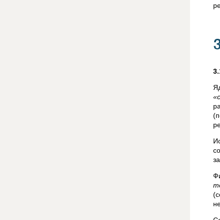
р
3
Я
«
р
(
р
И
с
з
Ф
т
(
н