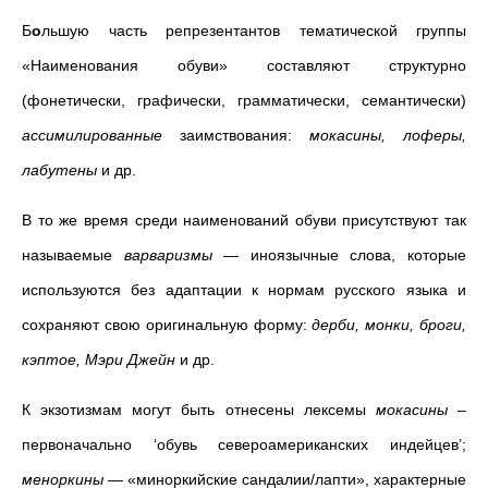
Б
о
льшую часть репрезентантов тематической группы
«Наименования обуви» составляют структурно
(фонетически, графически, грамматически, семантически)
ассимилированные
заимствования:
мокасины, лоферы,
лабутены
и др.
В то же время среди наименований обуви присутствуют так
называемые
варваризмы
— иноязычные слова, которые
используются без адаптации к нормам русского языка и
сохраняют свою оригинальную форму:
дерби, монки, броги,
кэптое, Мэри Джейн
и др.
К экзотизмам могут быть отнесены лексемы
мокасины
–
первоначально ‘обувь североамериканских индейцев’;
меноркины
— «миноркийские сандалии/лапти», характерные