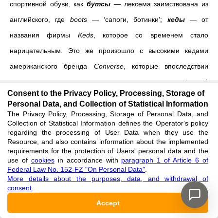
спортивной обуви, как
бутсы
— лексема заимствована из
английского, где
boots
— ‘сапоги, ботинки’;
кеды
— от
названия фирмы
Keds
, которое со временем стало
нарицательным. Это же произошло с высокими кедами
американского бренда
Converse
, которые впоследствии
стали называться
конверсами; сникеры
— от англ.
to sneak
Consent to the Privacy Policy, Processing, Storage of
— ‘красться’.
Personal Data, and Collection of Statistical Information
The Privacy Policy, Processing, Storage of Personal Data, and
VI.
Открытая лёгкая обувь.
Данный кластер проявляет
Collection of Statistical Information defines the Operator's policy
regarding the processing of User Data when they use the
лингвогенетическое разнообразие, объединяя
Resource, and also contains information about the implemented
requirements for the protection of Users' personal data and the
многочисленные номинации лёгкой открытой обуви для
use of
cookies
in accordance with
paragraph 1 of Article 6 of
теплого времени года:
«Самое время перейти на
Federal Law No. 152-FZ "On Personal Data"
.
More details about the purposes, data, and withdrawal of
открытые пары:
сандалии
,
босоножки
, мюли
—
у
consent
.
российских брендов как раз есть все летние модели,
Accept
которые пригодятся в ближайшие три месяца»
[
8
]
.