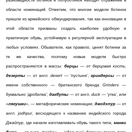
разновидности ботинок и полуботинок находят отражение в
области номинаций. Отметим, что многие модели ботинок
пришли из армейского обмундирования, так как инновации в
этой области призваны создать наиболее удобную и
практичную обувь, устойчивую к регулярной эксплуатации в
любых условиях. Обыватели, как правило, ценят ботинки за
те же качества, поэтому новые модели быстро
распространяются в массы:
берцы
— от
берцовая кость
;
дезерты
— от англ.
desert
— ‘пустыня’;
гриндерсы
— от
имени собственного — британского бренда
Grinders
—
буквально ‘дробилка’;
дакбуты
— от англ.
duck
— ‘утка’, или
«
лягушки
», — метафорические номинации;
джодхпур
— от
англ.
jodhpur
, восходящего к названию индийского города
Джайпур
, где начали изготавливать обувь такого типа;
манки