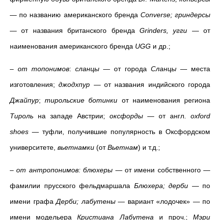
—
по
названию
американского бренда
Converse; гриндерсы
—
от названия британского бренда
Grinders, угги
—
от
наименования американского бренда
UGG
и др.;
–
от топонимов
:
сланцы
— от города
Сланцы
—
места
изготовления;
джодхпур
— от названия индийского города
Джайпур
;
тирольские ботинки
от наименования региона
Тироль
на западе Австрии;
оксфорды
—
от
англ.
oxford
shoes
— туфли, получившие популярность в Оксфордском
университете,
вьетнамки
(от
Вьетнам
) и т.д.;
– от антропонимов: блюхеры
—
от имени собственного
—
фамилии прусского фельдмаршала
Блюхера; дерби
— по
имени графа
Дерби; лабутены
— вариант «лодочек» — по
имени модельера
Кристиана Лабутена
и проч.;
Мэри