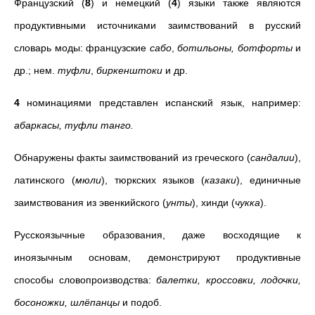
Французский (
8
) и немецкий (
4
) языки также являются
продуктивными источниками заимствований в русский
словарь моды: французские
сабо
,
ботильоны, ботфорты
и
др.; нем.
туфли
,
биркенштоки
и др.
4
номинациями представлен испанский язык, например:
абаркасы, туфли танго.
Обнаружены факты заимствований из греческого (
сандалии
),
латинского (
мюли
), тюркских языков (
казаки
), единичные
заимствования из эвенкийского (
унты
), хинди (
чукка
).
Русскоязычные образования, даже восходящие к
иноязычным основам, демонстрируют продуктивные
способы словопроизводства:
балетки, кроссовки, лодочки,
босоножки, шлёпанцы
и подоб.