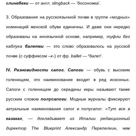
слингбеки
— от англ.
slingback
— ‘босоножка’.
3. Образования на русскоязычной почве в группе «модных»
номинаций женской обуви единичны. И даже они нередко
образованы на иноязычной основе, например,
туфли без
каблука
балетки
— это слово образовалось на русской
почве (с суффиксом –
к
-) от фр.
ballet
—
‘
балет’.
IV.
Разновидности сапог
.
Сапоги
— обувь с высоким
голенищем, это наименование входит в ряд исконных.
Сапоги с голенищем до середины икры называют также
русским словом
полусапоги
. Модные журналы фиксируют
актуальные наименования сапог и полусапог:
«Тут все в
казаках
,
—
докладывает из Италии редакционный
директор The Blueprint Александр Перепелкин, чем