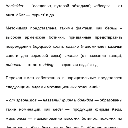
tracksider
— ‘следопыт, путевой обходчик’;
хайкеры
— от
англ.
hiker
— ‘турист’ и др.
Метонимия представлена такими фактами, как
берцы
–
высокие армейские ботинки, призванные предотвратить
повреждения
берцовой
кости,
казаки
(напоминают казачьи
сапоги для верховой езды);
танго
(от названия танца),
ридинги
—
от англ.
riding
—
‘верховая езда’ и т.д.
Переход имен собственных в нарицательные представлен
следующими видами мотивационных отношений:
– от эргонимов
—
названий фирм и брендов
—
образованы
такие номинации, как
кеды
— продукция фирмы
Keds;
мартинсы
—
наименование высоких ботинок, похожих на
фирменную обувь британского бренда
Dr. Martens; конверсы