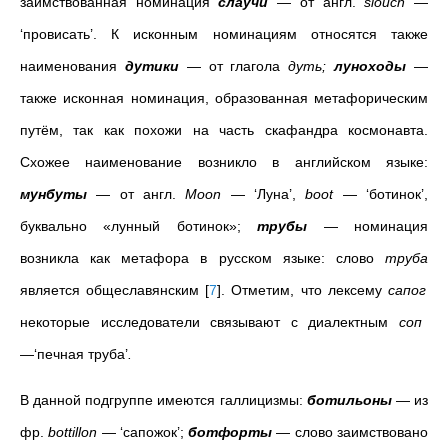
заимствованная номинация
слаучи
— от англ.
slouch
—
‘провисать’. К исконным номинациям относятся также
наименования
дутики
— от глагола
дуть;
луноходы
—
также исконная номинация, образованная метафорическим
путём, так как похожи на часть скафандра космонавта.
Схожее наименование возникло в английском языке:
мунбуты
— от англ.
Moon
— ‘Луна’,
boot
— ‘ботинок’,
буквально «лунный ботинок»;
трубы
— номинация
возникла как метафора в русском языке: слово
труба
является общеславянским
[
7
]
. Отметим, что лексему
сапог
некоторые исследователи связывают с диалектным
соп
—‘печная труба’
.
В данной подгруппе имеются галлицизмы:
ботильоны
— из
фр.
bottillon
— ‘сапожок’;
ботфорты
— слово заимствовано