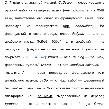
2. Туфли с открытой пяткой:
бабуши
—
слово «вошло в
русский либо из немецкого языка (
нем.
Babuschen
) в XVIII
веке, заимствовавшего слово из французского языка, либо
напрямую из французского (
фр.
babouches
). Во
французский, в свою очередь, слово
бабуши
попало из
арабского языка (
bābuš, bābuĵ
), а в арабский — из
персидского (
pā-puš
— обувь:
pā
— нога +
pušidän
—
покрывать)»
[
1, С. 41–42
]
;
клоги
—
от англ.
clog
— ‘башмак,
деревянный туфель’;
мюли
—
от лат. «
mulleus calceus
» —
‘мыслитель’ — через посредство французского или
английского языков;
сабо
—
от фр.
sabot
— ‘деревянный
башмак’ — обычно
мн. ч.
‘босоножки на толстой деревянной
платформе’ или ‘
башмаки,
выдолбленные из дерева’;
кроксы
— от английского названия бренда
Crocs
;