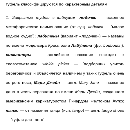
туфель классифицируются по характерным деталям.
1. Закрытые туфли с каблуком
:
лодочки
—
исконное
метафорическое наименование (от сущ.
лодочка
— ‘малое
водное судно’);
лабутены
(вариант «лодочек») — названы
по имени модельера
Кристиана
Лабутена
(фр.
Louboutin
);
винклиперы
— английское название восходит к
словосочетанию
winkle picker
— ‘подборщик улиток-
береговичков’ и объясняется наличием у таких туфель очень
острого носа;
Мэри Джейн
—
англ
. Mary Jane
—
название
дано в честь персонажа по имени
Мэри Джейн
, созданного
американским карикатуристом Ричардом Фелтоном Аутко;
танго
—
от названия танца (исп.
tango
) — англ.
tango shoes
— ‘туфли для танго’.