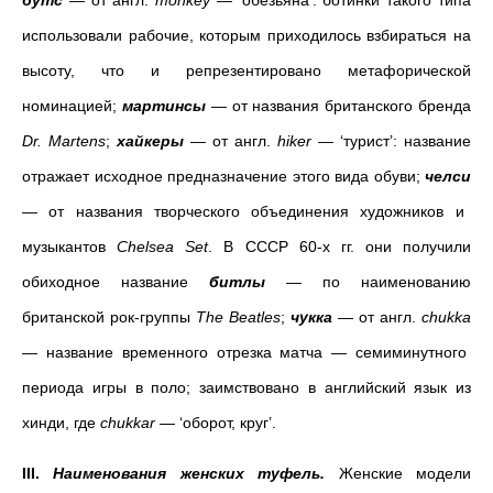
бутс
— от англ.
monkey
— ‘обезьяна’: ботинки такого типа
использовали рабочие, которым приходилось взбираться на
высоту, что и репрезентировано метафорической
номинацией;
мартинсы
— от названия британского бренда
Dr. Martens
;
хайкеры
— от англ.
hiker
— ‘турист’: название
отражает исходное предназначение этого вида обуви;
челси
— от названия творческого объединения художников и
музыкантов
Chelsea Set
. В СССР 60-х гг. они получили
обиходное название
битлы
— по наименованию
британской рок-группы
The Beatles
;
чукка
— от англ.
chukka
— название временного отрезка матча — семиминутного
периода игры в поло; заимствовано в английский язык из
хинди, где
chukkar
— ‘оборот, круг’.
III.
Наименования женских туфель.
Женские модели