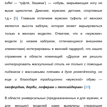
tuffel
— ‘туфля, башмак’) — «обувь, закрывающая ногу не
выше щиколотки. Дамские, мужские, детские, спортивные
т.д.»
[
5
]
. Главным отличием мужских туфель от женских
является высота каблука, которая может варьироваться
только в женских моделях. Отметим, что и «мужские»
модели (с низким каблуком, отличающиеся внешними
элементами) интегрированы в женский гардероб, что нашло
отражение в области номинаций:
«Другие же решили
интегрировать маскулинный стиль не только с помощью
пиджаков с массивными плечами в духе powerdressing, но
еще и благодаря традиционно «мужской» обуви
—
оксфордам, дерби, лоферам
и
топсайдерам
»
[
10
]
.
В области универсальных (предназначенных и для мужчин, и
для женщин) моделей нами выявлены следующие