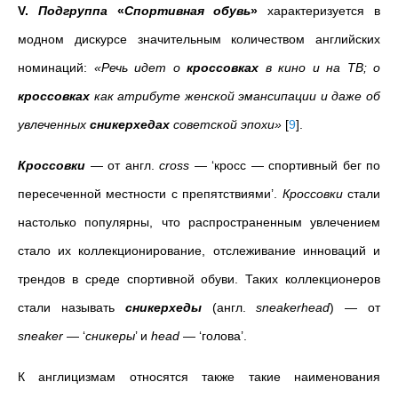
V.
Подгруппа
«
Спортивная обувь
»
характеризуется в
модном дискурсе
значительным количеством английских
номинаций:
«Речь идет о
кроссовках
в кино и на ТВ; о
кроссовках
как атрибуте женской эмансипации и даже об
увлеченных
сникерхедах
советской эпохи»
[
9
]
.
Кроссовки
— от англ.
cross
— ‘кросс — спортивный бег по
пересеченной местности с препятствиями’.
Кроссовки
стали
настолько популярны, что распространенным увлечением
стало их коллекционирование, отслеживание инноваций и
трендов в среде спортивной обуви. Таких коллекционеров
стали называть
сникерхеды
(англ.
sneakerhead
) — от
sneaker
— ‘
сникеры
’ и
head
— ‘голова’.
К англицизмам относятся также такие наименования