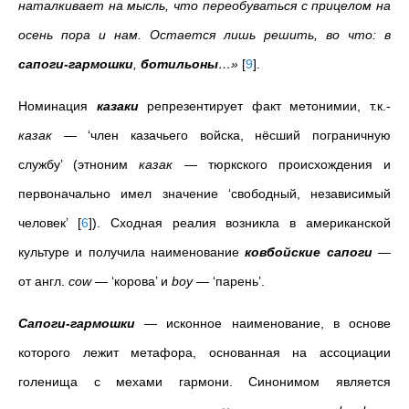
наталкивает на мысль, что переобуваться с прицелом на
осень пора и нам. Остается лишь решить, во что: в
сапоги-гармошки
,
ботильоны
…»
[
9
]
.
Номинация
казаки
репрезентирует факт метонимии, т.к.­
казак
— ‘член казачьего войска, нёсший пограничную
службу’ (этноним
казак
— тюркского происхождения и
первоначально имел значение ‘свободный, независимый
человек’
[
6
]
). Сходная реалия возникла в американской
культуре и получила наименование
ковбойские сапоги
—
от англ.
cow
— ‘корова’ и
boy
— ‘парень’.
Сапоги-гармошки
—
исконное наименование, в основе
которого лежит метафора, основанная на ассоциации
голенища с мехами гармони. Синонимом является