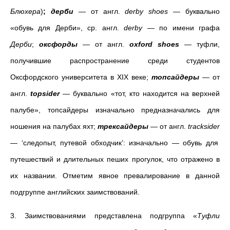
Блюхера
)
;
дерби
— от англ.
derby shoes
— буквально
«обувь для Дерби», ср. англ.
derby
— по имени графа
Дерби
;
оксфорды
—
от
англ.
oxford shoes
— туфли,
получившие распространение среди студентов
Оксфордского университета в XIX веке;
топсайдеры
— от
англ.
topsider
— буквально «тот, кто находится на верхней
палубе», топсайдеры изначально предназначались для
ношения на палубах яхт;
трексайдеры
— от англ.
tracksider
— ‘следопыт, путевой обходчик’: изначально
—
обувь для
путешествий и длительных пеших прогулок, что отражено в
их названии. Отметим явное превалирование в данной
подгруппе английских заимствований.
3. Заимствованиями представлена подгруппа «
Туфли