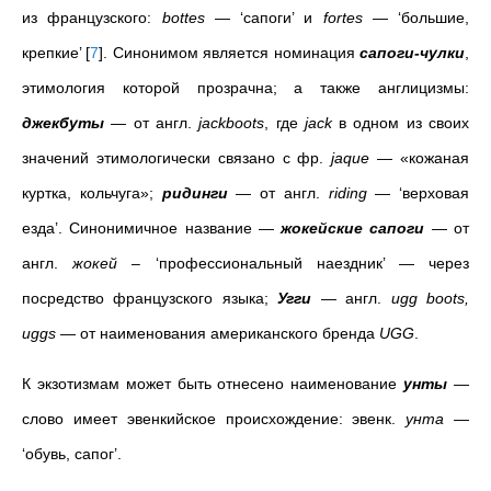
из французского:
bottes
— ‘сапоги’ и
fortes
— ‘большие,
крепкие’
[
7
]
. Синонимом является номинация
сапоги-чулки
,
этимология которой прозрачна; а также англицизмы:
джекбуты
— от англ.
jackboots
, где
jack
в одном из своих
значений этимологически связано с фр.
jaque
— «кожаная
куртка, кольчуга»;
ридинги
— от англ.
riding
— ‘верховая
езда’. Синонимичное название —
жокейские сапоги
— от
англ.
жокей
– ‘профессиональный наездник’ — через
посредство французского языка;
Угги
— англ.
ugg boots,
uggs
— от наименования американского бренда
UGG
.
К экзотизмам может быть отнесено наименование
унты
—
слово имеет эвенкийское происхождение: эвенк.
унта
—
‘обувь, сапог’.