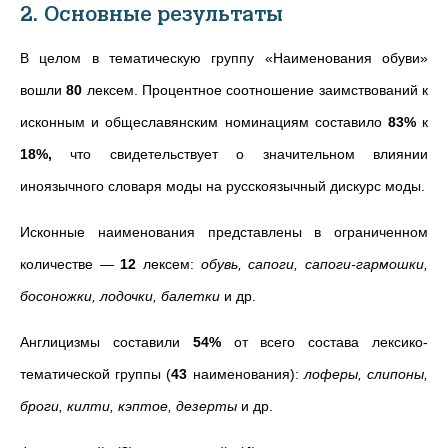
2. Основные результаты
В целом в тематическую группу «Наименования обуви»
вошли
80
лексем. Процентное соотношение заимствований к
исконным и общеславянским номинациям составило
83%
к
18%,
что свидетельствует о значительном влиянии
иноязычного словаря моды на
русскоязычный дискурс моды.
Исконные наименования представлены в ограниченном
количестве —
12
лексем:
обувь, сапоги, сапоги-гармошки,
босоножки, лодочки, балетки
и др.
Англицизмы составили
54%
от всего состава лексико-
тематической группы (
43
наименования):
лоферы, слипоны,
броги, килти, кэптое, дезерты
и др.