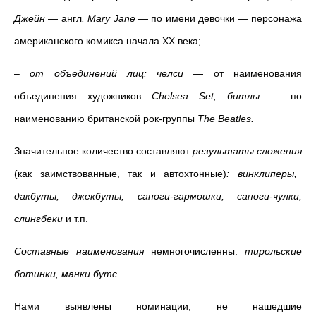
Джейн
—
англ
. Mary Jane
—
по имени девочки — персонажа
американского комикса начала XX века;
–
от
объединений лиц: челси
—
от наименования
объединения художников
Chelsea Set; битлы
—
по
наименованию британской рок-группы
The Beatles.
Значительное количество составляют
результаты сложения
(как заимствованные, так и автохтонные)
: винклиперы,
дакбуты, джекбуты, сапоги-гармошки, сапоги-чулки,
слингбеки
и т.п.
Составные наименования
немногочисленны:
тирольские
ботинки, манки бутс.
Нами выявлены номинации, не нашедшие