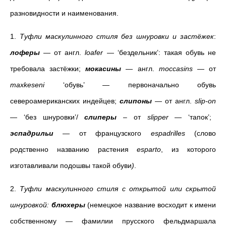
разновидности и наименования.
1.
Туфли маскулинного стиля без шнуровки и застёжек
:
лоферы
— от англ.
loafer
— ‘бездельник’: такая обувь не
требовала застёжки;
мокасины
— англ.
moccasins
— от
maxkeseni
‘обувь’ — первоначально обувь
североамериканских индейцев;
слипоны
— от англ.
slip-on
— ‘без шнуровки’/
слиперы
– от
slipper
— ‘тапок’;
эспадрильи
— от французского
espadrilles
(слово
родственно названию растения
esparto
, из которого
изготавливали подошвы такой обуви
)
.
2.
Туфли маскулинного стиля с открытой или скрытой
шнуровкой:
блюхеры
(немецкое название восходит к имени
собственному
—
фамилии прусского фельдмаршала