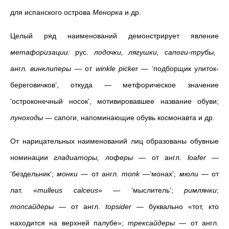
для испанского острова
Менорка
и др.
Целый ряд наименований демонстрирует явление
метафоризации:
рус.
лодочки, лягушки, сапоги-трубы,
англ
. винклиперы
— от
winkle picker
— ‘подборщик улиток-
береговичков’, откуда — метфорическое значение
‘остроконечный носок’, мотивировавшее название обуви;
луноходы
— сапоги, напоминающие обувь космонавта и др.
От нарицательных наименований лиц образованы обувные
номинации
гладиаторы,
лоферы
— от англ.
loafer
—
‘бездельник’;
монки
— от англ.
monk
—‘монах’;
мюли
— от
лат. «
mulleus calceus
» — ‘мыслитель’;
римлянки
;
топсайдеры
— от англ.
topsider
— буквально «тот, кто
находится на верхней палубе»;
трексайдеры
— от англ.