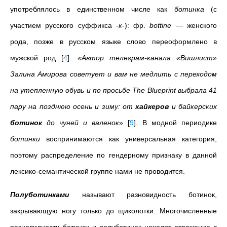
употреблялось в единственном числе как
ботинка
(с
участием русского суффикса -
к
-): фр.
bottine
— женского
рода, позже в русском языке слово переоформлено в
мужской род
[
4
]
:
«Автор телеграм-канала «Вишлист»
Залина Амирова советует и вам не медлить с переходом
на утепленную обувь и по просьбе The Blueprint выбрала 41
пару на позднюю осень и зиму: от
хайкеров
и байкерских
ботинок
до чуней и валенок
»
[
9
]
. В модной периодике
ботинки
воспринимаются как универсальная категория,
поэтому распределение по гендерному признаку в данной
лексико-семантической группе нами не проводится.
Полуботинками
называют разновидность ботинок,
закрывающую ногу только до щиколотки. Многочисленные