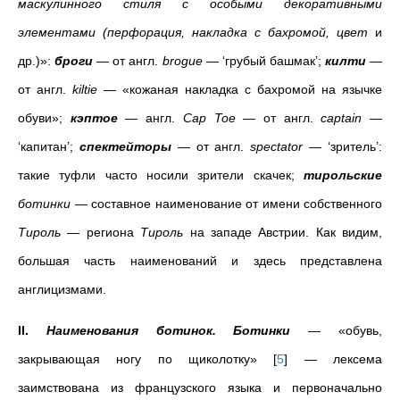
маскулинного стиля с особыми декоративными
элементами (перфорация, накладка с бахромой, цвет
и
др.)»:
броги
—
от англ.
brogue
— ‘грубый башмак’;
килти
—
от англ.
kiltie
— «кожаная накладка с бахромой на язычке
обуви»;
кэптое
—
англ.
Cap Toe
—
от англ.
captain
—
‘капитан’;
спектейторы
—
от англ.
spectator
— ‘зритель’:
такие туфли часто носили зрители скачек;
тирольские
ботинки
— составное наименование от имени собственного
Тироль
— региона
Тироль
на западе Австрии. Как видим,
большая часть наименований и здесь представлена
англицизмами.
II.
Наименования ботинок. Ботинки
— «обувь,
закрывающая ногу по щиколотку»
[
5
]
— лексема
заимствована из французского языка и первоначально