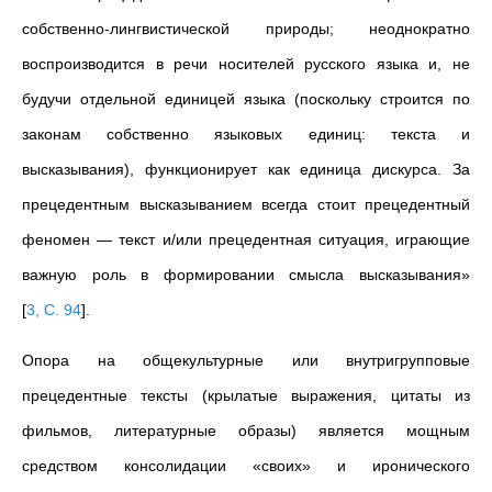
собственно-лингвистической природы; неоднократно
воспроизводится в речи носителей русского языка и, не
будучи отдельной единицей языка (поскольку строится по
законам собственно языковых единиц: текста и
высказывания), функционирует как единица дискурса. За
прецедентным высказыванием всегда стоит прецедентный
феномен
—
текст и/или прецедентная ситуация, играющие
важную роль в формировании смысла высказывания»
[
3, С. 94
]
.
Опора на общекультурные или внутригрупповые
прецедентные тексты (крылатые выражения, цитаты из
фильмов, литературные образы) является мощным
средством консолидации «своих» и иронического