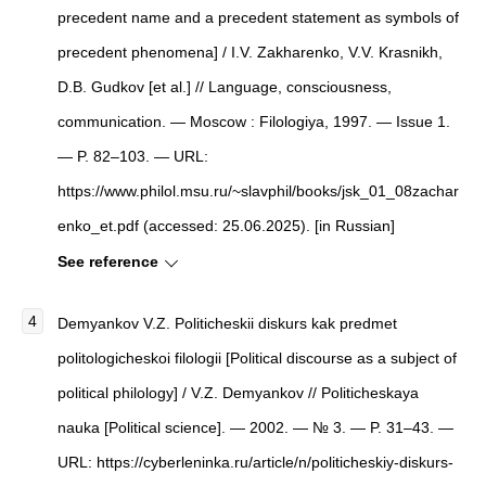
precedent name and a precedent statement as symbols of
precedent phenomena] / I.V. Zakharenko, V.V. Krasnikh,
D.B. Gudkov [et al.] // Language, consciousness,
communication. — Moscow : Filologiya, 1997. — Issue 1.
— P. 82–103. — URL:
https://www.philol.msu.ru/~slavphil/books/jsk_01_08zachar
enko_et.pdf (accessed: 25.06.2025). [in Russian]
See reference
Demyankov V.Z. Politicheskii diskurs kak predmet
politologicheskoi filologii [Political discourse as a subject of
political philology] / V.Z. Demyankov // Politicheskaya
nauka [Political science]. — 2002. — № 3. — P. 31–43. —
URL: https://cyberleninka.ru/article/n/politicheskiy-diskurs-