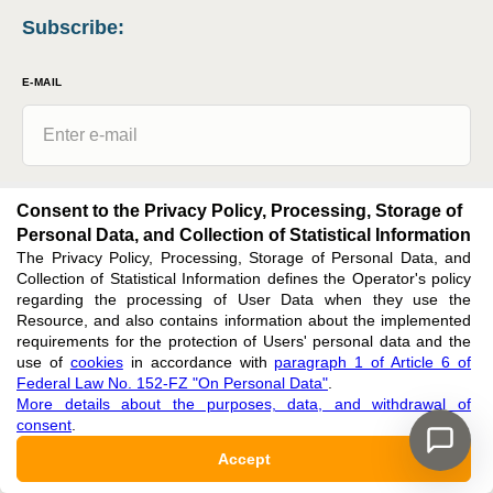
Subscribe
:
E-MAIL
Issues
Consent to the Privacy Policy, Processing, Storage of
Personal Data, and Collection of Statistical Information
News
The Privacy Policy, Processing, Storage of Personal Data, and
Collection of Statistical Information defines the Operator's policy
By clicking the button, I agree with
the privacy policy, processing, storage of
regarding the processing of User Data when they use the
personal data, and collection of statistical information
in accordance with
Resource, and also contains information about the implemented
paragraph 1 of Article 6 of Federal Law No. 152-FZ "On Personal Data"
requirements for the protection of Users' personal data and the
use of
cookies
in accordance with
paragraph 1 of Article 6 of
Subscribe
Federal Law No. 152-FZ "On Personal Data"
.
More details about the purposes, data, and withdrawal of
consent
.
Accept