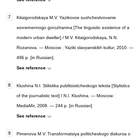
Kitaigorodskaya M.V. Yazikovoe sushchestvovanie
sovremennogo gorozhanina [The linguistic existence of a
modern urban dweller] / M.V. Kitaigorodskaya, N.N.
Rozanova. — Moscow : Yaziki slavyanskikh kultur, 2010. —
496 p. [in Russian]
See reference
Klushina N.I. Stilistika publitsisticheskogo teksta [Stylistics
of the journalistic text] / N.I. Klushina. — Moscow :
MediaMir, 2008. — 244 p. [in Russian]
See reference
Pimenova M.V. Transformatsiya politicheskogo diskursa o