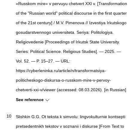
«Russkom mire» v pervuyu chetvert XXI v. [Transformation
of the "Russian world"
political discourse in the first quarter
of the 21st cen
tury] / M.V. Pimenova // Izvestiya Irkutskogo
gosudarstvennogo universiteta. Seriya: Politologiya.
Religiovedenie [Proceedings of Irkutsk State University.
Series: Political Science. Religious Studies]. — 2025. —
Vol. 52. — P. 15–27. — URL:
https://cyberleninka.ru/article/n/transformatsiya-
politicheskogo-diskursa-o-russkom-mire-v-pervoy-
chetverti-xxi-v/viewer (accessed: 08.03.2026). [in Russian]
See reference
Slishkin G.G. Ot teksta k simvolu: lingvokulturnie kontsepti
pretsedentnikh tekstov v soznanii i diskurse [From Text to