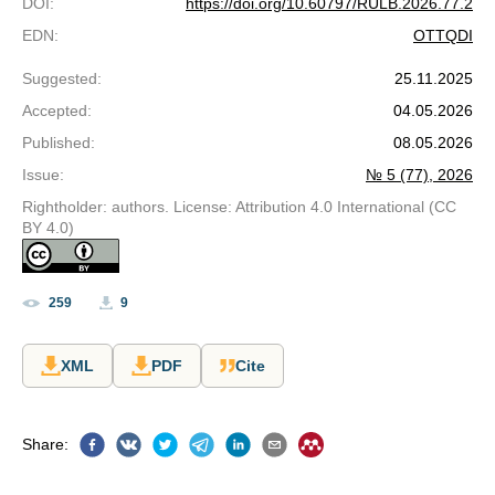
DOI
:
https://doi.org/10.60797/RULB.2026.77.2
EDN
:
OTTQDI
Suggested
:
25.11.2025
Accepted
:
04.05.2026
Published
:
08.05.2026
Issue
:
№ 5 (77), 2026
Rightholder: authors. License: Attribution 4.0 International (CC
BY 4.0)
259
9
XML
PDF
Cite
Share
: