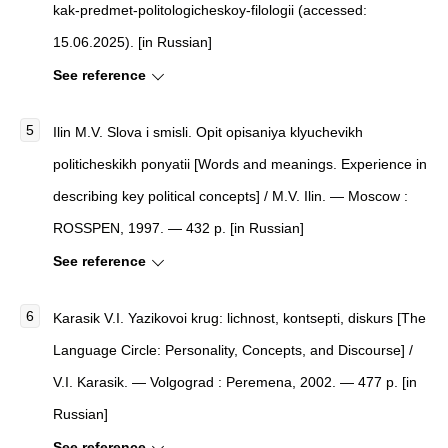
kak-predmet-politologicheskoy-filologii (accessed:
15.06.2025). [in Russian]
See reference
Ilin M.V. Slova i smisli. Opit opisaniya klyuchevikh
politicheskikh ponyatii [Words and meanings. Experience in
describing key political concepts] / M.V. Ilin. — Moscow :
ROSSPEN, 1997. — 432 p. [in Russian]
See reference
Karasik V.I. Yazikovoi krug: lichnost, kontsepti, diskurs [The
Language Circle: Personality, Concepts, and Discourse] /
V.I. Karasik. — Volgograd : Peremena, 2002. — 477 p. [in
Russian]
See reference