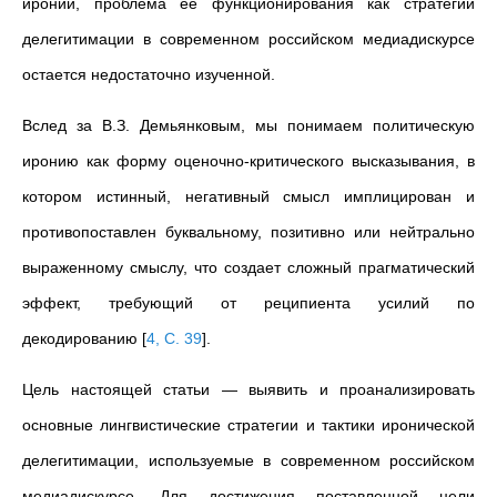
иронии, проблема ее функционирования как стратегии
делегитимации в современном российском медиадискурсе
остается недостаточно изученной.
Вслед за В.З. Демьянковым, мы понимаем политическую
иронию как форму оценочно-критического высказывания, в
котором истинный, негативный смысл имплицирован и
противопоставлен буквальному, позитивно или нейтрально
выраженному смыслу, что создает сложный прагматический
эффект, требующий от реципиента усилий по
декодированию
[
4, С. 39
]
.
Цель настоящей статьи — выявить и проанализировать
основные лингвистические стратегии и тактики иронической
делегитимации, используемые в современном российском
медиадискурсе. Для достижения поставленной цели