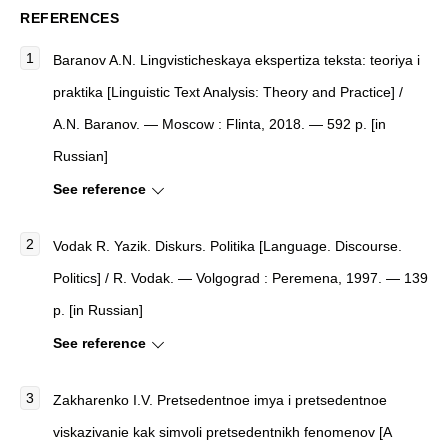
REFERENCES
Baranov A.N. Lingvisticheskaya ekspertiza teksta: teoriya i
praktika [Linguistic Text Analysis: Theory and Practice] /
A.N. Baranov. — Moscow : Flinta, 2018. — 592 p. [in
Russian]
See reference
Vodak R. Yazik. Diskurs. Politika [Language. Discourse.
Politics] / R. Vodak. — Volgograd : Peremena, 1997. — 139
p. [in Russian]
See reference
Zakharenko I.V. Pretsedentnoe imya i pretsedentnoe
viskazivanie kak simvoli pretsedentnikh fenomenov [A