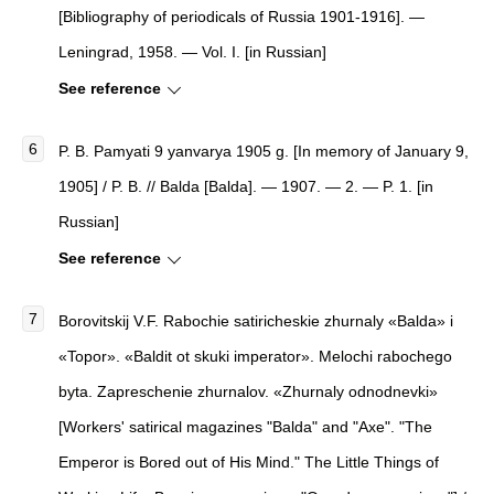
[Bibliography of periodicals of Russia 1901-1916]. —
Leningrad, 1958. — Vol. I. [in Russian]
See reference
P. B.
Pamyati 9 yanvarya 1905 g.
[
In memory of January 9,
1905
]
/ P. B. //
Balda
[
Balda
]
. — 1907. — 2. — P. 1. [in
Russian]
See reference
Borovitskij V.F. Rabochie satiricheskie zhurnaly «Balda» i
«Topor». «Baldit ot skuki imperator». Melochi rabochego
byta. Zapreschenie zhurnalov. «Zhurnaly odnodnevki»
[Workers' satirical magazines "Balda" and "Axe". "The
Emperor is Bored out of His Mind." The Little Things of