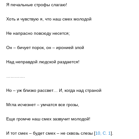
Я печальные строфы слагаю!
Хоть и чувствую я, что наш смех молодой
Не напрасно повсюду несется;
Он – бичует порок, он – иронией злой
Над неправдой людской раздается!
………….
Но – уж близко рассвет… И, когда над страной
Мгла исчезнет – умчатся все грозы,
Еще громче наш смех зазвучит молодой!
И тот смех – будет смех – не сквозь слезы
[
10, С. 1
]
.