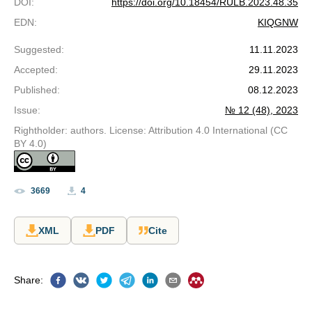
DOI
:
https://doi.org/10.18454/RULB.2023.48.35
EDN
:
KIQGNW
Suggested
:
11.11.2023
Accepted
:
29.11.2023
Published
:
08.12.2023
Issue
:
№ 12 (48), 2023
Rightholder: authors. License: Attribution 4.0 International (CC
BY 4.0)
3669
4
XML
PDF
Cite
Share
: