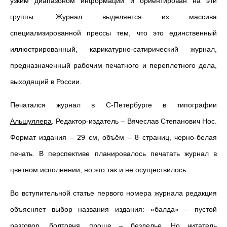
узким диапазоном информации и ориентирован на эти
группы. Журнал выделяется из массива
специализированной прессы тем, что это единственный
иллюстрированный, карикатурно-сатирический журнал,
предназначенный рабочим печатного и переплетного дела,
выходящий в России.
Печатался журнал в С-Петербурге в типографии
Альшуллера
. Редактор-издатель – Вячеслав Степанович Нос.
Формат издания – 29 см, объём – 8 страниц, черно-белая
печать. В перспективе планировалось печатать журнал в
цветном исполнении, но это так и не осуществилось.
Во вступительной статье первого номера журнала редакция
объясняет выбор названия издания: «балда» – пустой
разговор, болтовня, проще – безделье. Но читатель