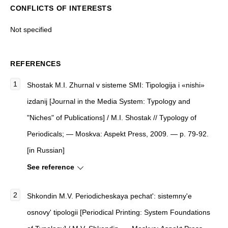
CONFLICTS OF INTERESTS
Not specified
REFERENCES
Shostak M.I. Zhurnal v sisteme SMI: Tipologija i «nishi»
izdanij [Journal in the Media System: Typology and
"Niches" of Publications] / M.I. Shostak // Typology of
Periodicals; — Moskva: Aspekt Press, 2009. — p. 79-92.
[in Russian]
See reference
Shkondin M.V.
Periodicheskaya pechat': sistemny'e
osnovy' tipologii
[
Periodical Printing: System Foundations