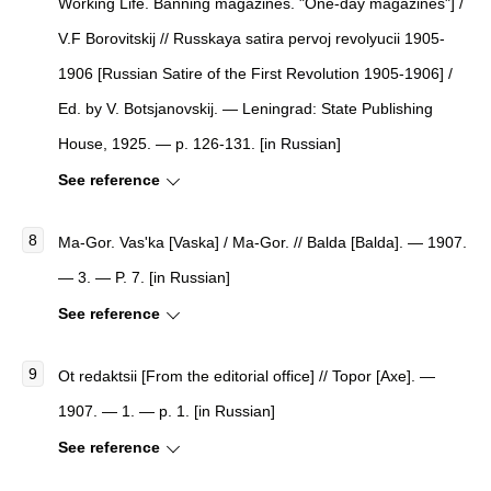
Working Life. Banning magazines. "One-day magazines"] /
V.F Borovitskij // Russkaya satira pervoj revolyucii 1905-
1906 [Russian Satire of the First Revolution 1905-1906] /
Ed. by V. Botsjanovskij. — Leningrad: State Publishing
House, 1925. — p. 126-131. [in Russian]
See reference
Ma-Gor.
Vas'ka
[
Vaska
]
/ Ma-Gor. //
Balda
[
Balda
]
. — 1907.
— 3. — P. 7. [in Russian]
See reference
Ot redaktsii [From the editorial office] // Topor [Axe]. —
1907. — 1. — p. 1. [in Russian]
See reference