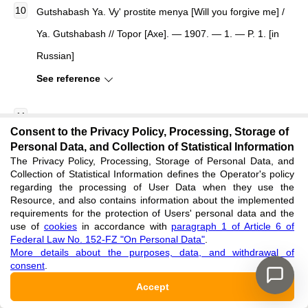
Gutshabash Ya.
Vy' prostite menya
[
Will you forgive me
]
/
Ya. Gutshabash //
Topor
[
Axe
]
. — 1907. — 1. — P. 1. [in
Russian]
See reference
Levintov B.M. Satiricheskaja zhurnalistika 1905-1907
Consent to the Privacy Policy, Processing, Storage of
godov [Satirical Journalism of 1905-1907] / B.M Levintov //
Personal Data, and Collection of Statistical Information
The Privacy Policy, Processing, Storage of Personal Data, and
Voprosy sovetskoj literatury [Questions of Soviet Literature]
Collection of Statistical Information defines the Operator's policy
/ Ed. by P.N. Berkova. — Moskva, Leningrad: Publishing
regarding the processing of User Data when they use the
Resource, and also contains information about the implemented
House of the USSR Academy of Sciences, 1957. — p. 269-
requirements for the protection of Users' personal data and the
use of
cookies
in accordance with
paragraph 1 of Article 6 of
318. [in Russian]
Federal Law No. 152-FZ "On Personal Data"
.
See reference
More details about the purposes, data, and withdrawal of
consent
.
Accept
REVIEW