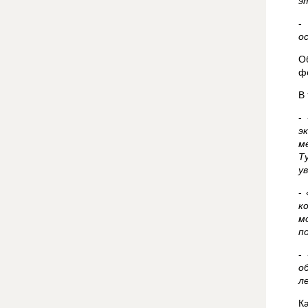
э
-
о
О
ф
В
-
э
м
Т
у
- 
к
м
п
- 
о
л
К