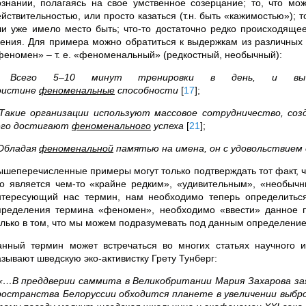
ознании, полагаясь на свое умственное созерцание; то, что мо
йствительностью, или просто казаться (т.н. быть «кажимостью»); т
ли уже имело место быть; что-то достаточно редко происходяще
рения. Для примера можно обратиться к выдержкам из различных 
феномен» – т. е. «феноменальный» (редкостный, необычный):
-
Всего 5–10 минут тренировки в день, и вы 
оистине
феноменальные
способности
[
17
]
;
Такие организации используют массовое сотрудничество, соз
его достигают
феноменального
успеха
[
21
]
;
Обладая
феноменальной
памятью на имена, он с удовольствием
ышеперечисленные примеры могут только подтверждать тот факт, 
то является чем-то «крайне редким», «удивительным», «необычн
нтересующий нас термин, нам необходимо теперь определитьс
пределения термина «феномен», необходимо «ввести» данное по
олько в том, что мы можем подразумевать под данным определени
анный термин может встречаться во многих статьях научного 
азывают шведскую эко-активистку Грету Тунберг:
«…В преддверии саммита в Великобритании Мария Захарова зая
ространства Белоруссии обходится планете в увеличении выбро