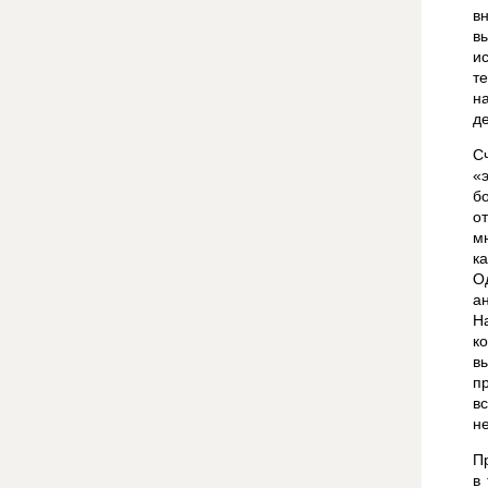
в
в
и
т
н
д
С
«
б
о
м
к
О
а
Н
к
в
п
в
н
П
в