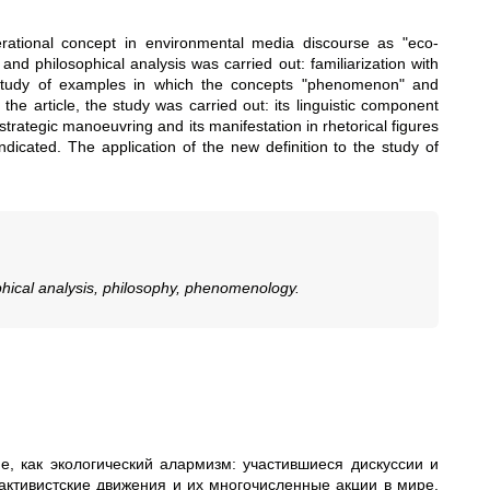
perational concept in environmental media discourse as "eco-
c and philosophical analysis was carried out: familiarization with
, study of examples in which the concepts "phenomenon" and
 article, the study was carried out: its linguistic component
rategic manoeuvring and its manifestation in rhetorical figures
indicated. The application of the new definition to the study of
ophical analysis, philosophy, phenomenology.
е, как экологический алармизм: участившиеся дискуссии и
активистские движения и их многочисленные акции в мире,