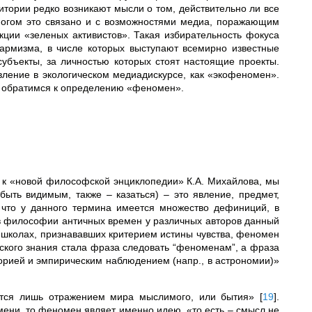
итории редко возникают мысли о том, действительно ли все
ногом это связано и с возможностями медиа, поражающим
ции «зеленых активистов». Такая избирательность фокуса
армизма, в числе которых выступают всемирно известные
субъекты, за личностью которых стоят настоящие проекты.
ление в экологическом медиадискурсе, как «экофеномен».
е обратимся к определению «феномен».
к «новой философской энциклопедии» К.А. Михайлова, мы
 быть видимым, также – казаться) – это явление, предмет,
, что у данного термина имеется множество дефиниций, в
в философии античных времен у различных авторов данный
 школах, признававших критерием истины чувства, феномен
ского знания стала фраза следовать “феноменам”, а фраза
рией и эмпирическим наблюдением (напр., в астрономии)»
ется лишь отражением мира мыслимого, или бытия»
[
19
]
.
ени, то феномен являет именно идею, «то есть – смысл не