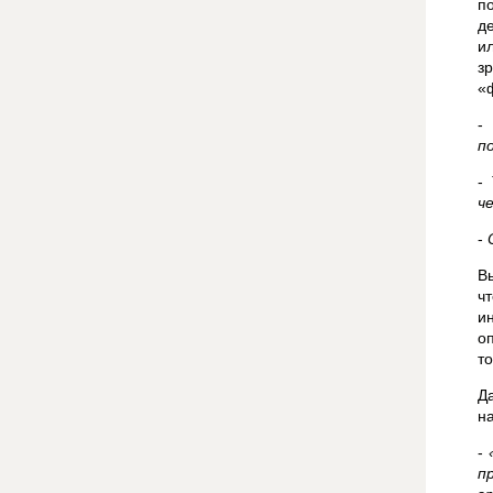
п
де
и
з
«
п
-
ч
-
В
ч
и
о
т
Д
н
-
п