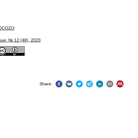
QCOZQ
sue: № 12 (48), 2023
Share
: