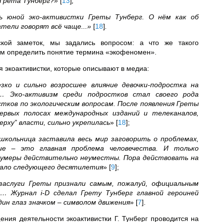
 Грета Тунберг?»
[
13
]
;
ь юной эко-активистки Греты Тунберг. О нём как об
атели говорят всё чаще...»
[
18
]
.
кой заметок, мы задались вопросом: а что же такого
жем определить понятие термина «экофеномен».
 экоактивистки, которые описывают в медиа:
зко и сильно возросшее влияние девочки-подростка на
е… Эко-активизм среди подростков стал своего рода
тков по экологическим вопросам. После появления Греты
ервых полосах международных изданий и телеканалов,
рху” власти, сильно укрепилась
»
[
18
]
;
школьница заставила весь мир заговорить о проблемах,
ие – это главная проблема человечества. И только
олумеры действительно неуместны. Пора действовать на
ачало следующего десятилетия
»
[
9
]
;
заслуги Греты признали самым, пожалуй, официальным
… Журнал i-D сделал Грету Тунберг главной героиней
дин глаз значком – символом движения
»
[
7
]
.
ния деятельности экоактивистки Г. Тунберг проводится на