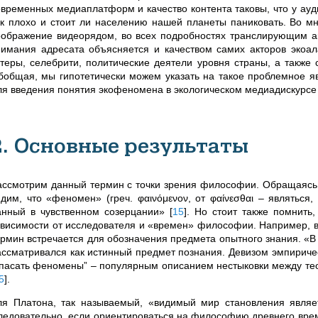
овременных медиаплатформ и качество контента таковы, что у ауд
ак плохо и стоит ли населению нашей планеты паниковать. Во м
оображение видеорядом, во всех подробностях транслирующим ак
нимания адресата объясняется и качеством самих акторов экоал
ктеры, селебрити, политические деятели уровня страны, а также 
бобщая, мы гипотетически можем указать на такое проблемное яв
ля введения понятия экофеномена в экологическом медиадискурс
2. Основные результаты
ассмотрим данный термин с точки зрения философии. Обращаясь 
идим, что «феномен» (греч. φαινόμενον, от φαίνεσθαι – являться,
анный в чувственном созерцании»
[
15
]
. Но стоит также помнить
ависимости от исследователя и «времен» философии. Например, 
ермин встречается для обозначения предмета опытного знания. «В
ассматривался как истинный предмет познания. Девизом эмпириче
спасать феномены” – популярным описанием нестыковки между тео
5
]
.
ля Платона, так называемый, «видимый мир становления явля
ледовательно, если ориентироваться на философию древнего врем