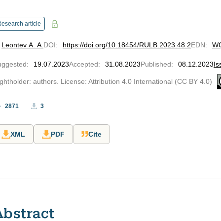
esearch article
Leontev A. A.
DOI
:
https://doi.org/10.18454/RULB.2023.48.2
EDN
:
W
uggested
:
19.07.2023
Accepted
:
31.08.2023
Published
:
08.12.2023
Is
ghtholder: authors. License: Attribution 4.0 International (CC BY 4.0)
2871
3
XML
PDF
Cite
Abstract