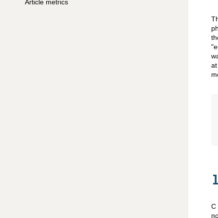
Article metrics
Th
ph
t
"e
wa
at
me
С
п