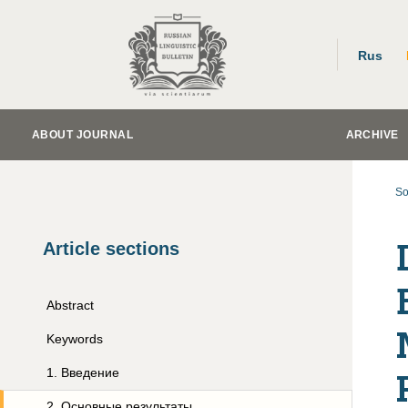
Rus
ABOUT JOURNAL
ARCHIVE
So
Article sections
Abstract
Keywords
1
.
Введение
2
.
Основные результаты