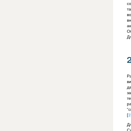
с
т
в
в
а
О
Д
Р
в
д
з
т
р
“
[
1
Д
С