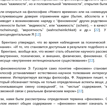
олько “кажимости”, но и положительной “явленности”, открытия быт
сли опираться на философию «Нового времени» или на «немецку
аслуживающим доверия отражением идеи (бытия, абсолюта и т
риводит к возникновению наряду с “феноменом” других родствен
вленности бытия: “видимость”, или “кажимость” (schein), – в каче
erscheinung), “вероятность” (wahrscheinlichkeit) и др.»
[
22
]
. У
рансцендентальным Я
[
12
]
.
. Брентано утверждал, что во время наблюдения за психической
знание». «И то, что становится доступным в результате подобного
. Брентано, вообще все, что может стать объектом научного расс
 внутренних, психических, и внешних, физических, феноменах. 
рисуще «внутреннее интенциональное существование»
[
22
]
.
 феноменологии Э. Гуссерля само понятие «феномен» станов
илософ устанавливает естественно-научное толкование интерес
ремени. Интерпретируя взгляды философа, Ф. Херрманн пишет, ч
оторый обозначает теперь не только определенные аспекты вещи, д
ронизывающее смену созерцаний”, т.е. “чистые” содержания, “
озможной связи с реальным физическим миром»
[
22
]
.
так, нами были рассмотрены определения термина «феномен». Оч
елом имеют общее содержание – «феномен» может означать то,