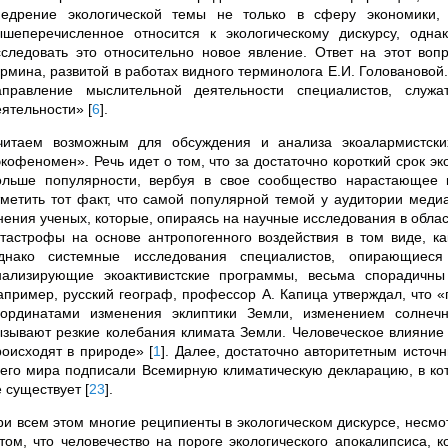
недрение экологической темы не только в сферу экономики,
ышеперечисленное относится к экологическому дискурсу, одна
сследовать это относительно новое явление. Ответ на этот во
ермина, развитой в работах видного терминолога Е.И. Головановой
аправление мыслительной деятельности специалистов, слу
еятельности»
[
6
]
.
читаем возможным для обсуждения и анализа экоалармистских
экофеномен». Речь идет о том, что за достаточно короткий срок э
ольше популярности, вербуя в свое сообщество нарастающее к
тметить тот факт, что самой популярной темой у аудитории меди
нения ученых, которые, опираясь на научные исследования в област
атастрофы на основе антропогенного воздействия в том виде, ка
днако системные исследования специалистов, опирающиеся
нализирующие экоактивистские программы, весьма спорадичн
апример, русский географ, профессор А. Капица утверждал, что 
оординатами изменения эклиптики Земли, изменением солнеч
ызывают резкие колебания климата Земли. Человеческое влияние
роисходят в природе»
[
1
]
. Далее, достаточно авторитетным источ
сего мира подписали Всемирную климатическую декларацию, в кот
е существует
[
23
]
.
ри всем этом многие реципиенты в экологическом дискурсе, несмо
 том, что человечество на пороге экологического апокалипсиса,