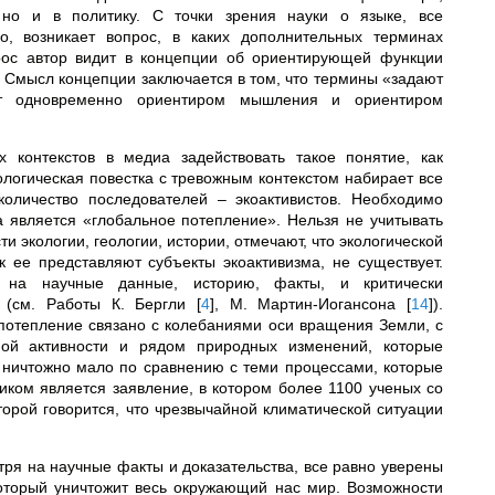
 но и в политику. С точки зрения науки о языке, все
ко, возникает вопрос, в каких дополнительных терминах
прос автор видит в концепции об ориентирующей функции
. Смысл концепции заключается в том, что термины «задают
жат одновременно ориентиром мышления и ориентиром
 контекстов в медиа задействовать такое понятие, как
кологическая повестка с тревожным контекстом набирает все
оличество последователей – экоактивистов. Необходимо
а является «глобальное потепление». Нельзя не учитывать
и экологии, геологии, истории, отмечают, что экологической
к ее представляют субъекты экоактивизма, не существует.
 на научные данные, историю, факты, и критически
ы (см. Работы К. Бергли
[
4
]
, М. Мартин-Иогансона
[
14
]
).
«потепление связано с колебаниями оси вращения Земли, с
ной активности и рядом природных изменений, которые
 ничтожно мало по сравнению с теми процессами, которые
ником является заявление, в котором более 1100 ученых со
орой говорится, что чрезвычайной климатической ситуации
тря на научные факты и доказательства, все равно уверены
 который уничтожит весь окружающий нас мир. Возможности