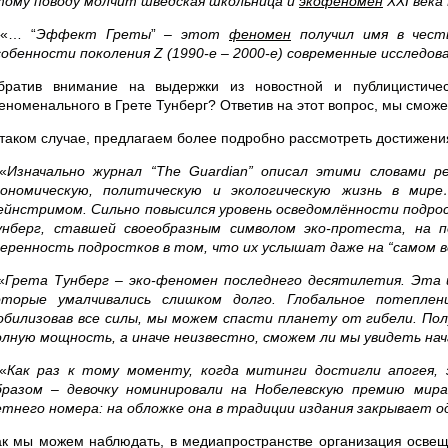
тому поводу молчит шведская школьница и
экофеномен
XXI века
 «… “
Эффект Греты
”
– этот
феномен
получил имя в чест
собенности поколения Z (1990-е – 2000-е) современные исследов
братив внимание на выдержки из новостной и публицистичес
еноменального в Грете Тунберг? Ответив на этот вопрос, мы смо
 таком случае, предлагаем более подробно рассмотреть достижения
 «
Изначально журнал “The Guardian” описал этими словами ре
кономическую, политическую и экологическую жизнь в мир
ейнстримом. Сильно повысился уровень осведомлённости подрос
унберг, ставшей своеобразным символом эко-протеста, на п
веренность подростков в том, что их услышат даже на “самом ве
«
Грета Тунберг – эко-феномен последнего десятилетия. Эта 
оторые умалчивались слишком долго. Глобальное потеплен
обилизовав все силы, мы можем спасти планету от гибели. П
олную мощность, а иначе неизвестно, сможем ли мы увидеть н
«
Как раз к тому моменту, когда митинги достигли апогея, 
бразом – девочку номинировали на Нобелевскую премию мира
етнего номера: на обложке она в традиции издания закрывает о
ак мы можем наблюдать, в медиапространстве организация освеще