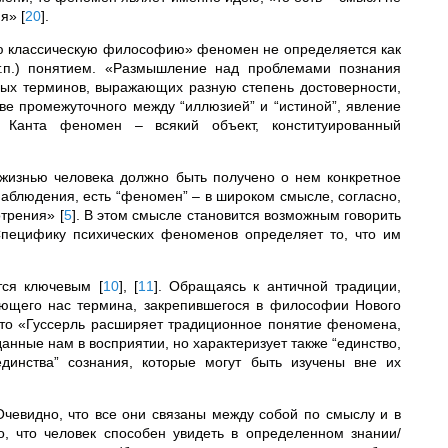
ия»
[
20
]
.
ю классическую философию» феномен не определяется как
.п.) понятием. «Размышление над проблемами познания
ных терминов, выражающих разную степень достоверности,
стве промежуточного между “иллюзией” и “истиной”, явление
 Канта феномен – всякий объект, конституированный
 жизнью человека должно быть получено о нем конкретное
 наблюдения, есть “феномен” – в широком смысле, согласно,
мотрения»
[
5
]
. В этом смысле становится возможным говорить
Специфику психических феноменов определяет то, что им
ится ключевым
[
10
]
,
[
11
]
. Обращаясь к античной традиции,
ующего нас термина, закрепившегося в философии Нового
то «Гуссерль расширяет традиционное понятие феномена,
анные нам в восприятии, но характеризует также “единство,
единства” сознания, которые могут быть изучены вне их
евидно, что все они связаны между собой по смыслу и в
 что человек способен увидеть в определенном знании/