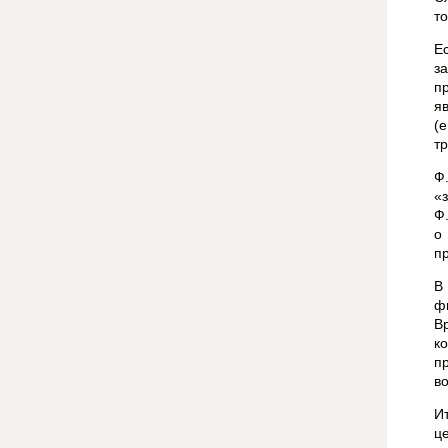
т
Е
з
п
я
(
т
Ф
«
Ф
о
п
В
ф
В
к
п
в
И
ц