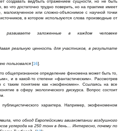
жет создавать вид/быть отражением сущности, но не быть
о, во что достаточно трудно поверить, но на практике имеет
е, малоизученное или сложно-объяснимое с научной точки
источников, в котором используются слова производные от
развиваете заложенные в каждом человеке
давая реальную ценность для участников, в результате
 ею пользовался
[
16
]
.
что общепризнанное определение феномена может быть то,
ым», и в какой-то степени «фантастическим». Рассмотрев
я с таким понятием как «экофеномен». Ссылаясь на все
нятие в сферу экологического дискурса. Вопрос состоит
ем.
и публицистического характера. Например, экофеноменом
вила, что обход Европейскими авиакомпании воздушного
сов углерода на 250 тонн в день… Интересно, почему по