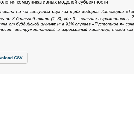
ипология коммуникативных моделей субъектности
нована на консенсусных оценках трёх кодеров. Категории «Те
2
ь по 3‑балльной шкале (1–3), где 3 – сильная выраженность;
на от буддийской шуньяты: в 91% случаев «Пустотное я» соч
 носит инструментальный и агрессивный характер, тогда ка
2
nload CSV