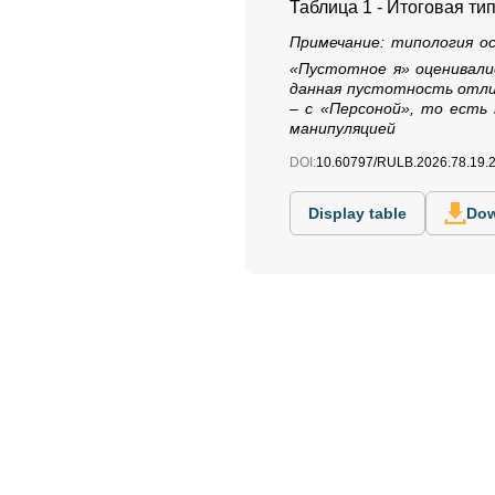
Таблица 1 - Итоговая т
Примечание:
типология ос
«Пустотное я» оценивалис
данная пустотность отлич
– с «Персоной», то есть
манипуляцией
DOI:
10.60797/RULB.2026.78.19.
Display table
Dow