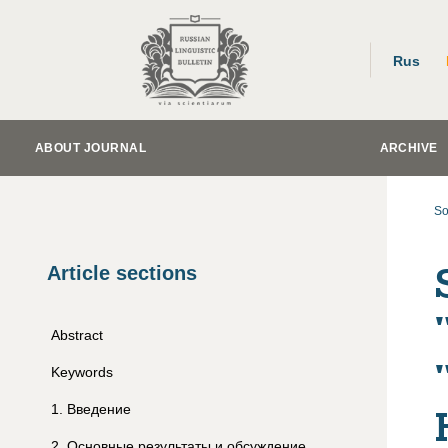
Rus
ABOUT JOURNAL
ARCHIVE
So
Article sections
Abstract
Keywords
1
.
Введение
2
.
Основные результаты и обсуждение