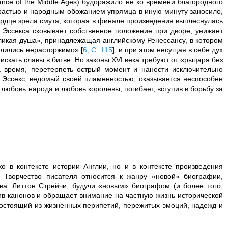
nce of the Middle Ages) будоражило не ко времени благородного
растью и народным обожанием упрямца в иную минуту заносило,
рдце зрела смута, которая в финале произведения выплеснулась
 Эссекса сковывает собственное положение при дворе, унижает
еликая душа», принадлежащая английскому Ренессансу, в котором
 слились нерасторжимо»
[
6, С. 115
]
, и при этом несущая в себе дух
скать славы в битве. Но законы XVI века требуют от «рыцаря без
а время, перетерпеть острый момент и нанести исключительно
ф Эссекс, ведомый своей пламенностью, оказывается неспособен
любовь народа и любовь королевы, погибает, вступив в борьбу за
о в контексте истории Англии, но и в контексте произведения
 Творчество писателя относится к жанру «новой» биографии,
а. Литтон Стрейчи, будучи «новым» биографом (и более того,
ив канонов и обращает внимание на частную жизнь исторической
 состоящий из жизненных перипетий, пережитых эмоций, надежд и