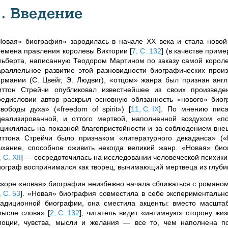
1. Введение
Новая» биография
»
зародилась в начале XX века и стала новой 
ремена правления королевы Виктории
[
7, С. 132
]
(в качестве прим
льберта, написанную Теодором Мартином по заказу самой короле
араллельное развитие этой разновидности биографических произ
ермании (С. Цвейг, Э. Людвиг), «отцом» жанра был признан анг
иттон Стрейчи опубликовал известнейшее из своих произведен
редисловии автор раскрыл основную обязанность «нового» биогр
свободы духа» («freedom of spirit»)
[
11, С. IX
]
. По мнению писа
деализированной, и оттого мертвой, наполненной воздухом «по
ациклилась на показной благопристойности и за соблюдением внеш
иттона Стрейчи было признаком «литературного декаданса» («l
ыхание, способное оживить некогда великий жанр. «Новая» биог
, С. XII
]
— сосредоточилась на исследовании человеческой психики,
иограф воспринимался как творец, вынимающий мертвеца из глубин
скоре «новая» биография неизбежно начала сближаться с романом
, С. 53
]
. «Новая» биография совместила в себе экспериментальн
радиционной биографии, она сместила акценты: вместо масшта
мысле слова»
[
2, С. 132
]
, читатель видит «интимную» сторону жи
моции, чувства, мысли и желания — все то, чем наполнена по