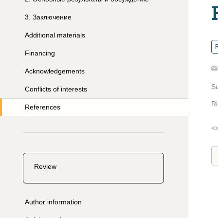
3
.
Заключение
Additional materials
R
Financing
Acknowledgements
S
Conflicts of interests
Ri
References
Review
Author information