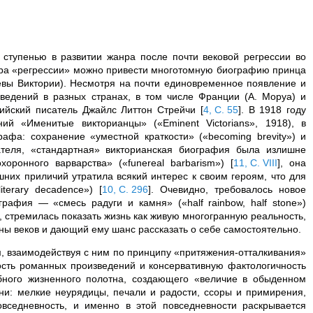
ступенью в развитии жанра после почти вековой регрессии во
ера «регрессии» можно привести многотомную биографию принца
вы Виктории). Несмотря на почти единовременное появление и
ведений в разных странах, в том числе Франции (А. Моруа) и
лийский писатель Джайлс Литтон Стрейчи
[
4, С. 55
]
. В 1918 году
ий «Именитые викторианцы» («Eminent Victorians», 1918), в
афа: сохранение «уместной краткости» («becoming brevity») и
теля, «стандартная» викторианская биография была излишне
хоронного варварства» («funereal barbarism»)
[
11, С. VIII
]
, она
них приличий утратила всякий интерес к своим героям, что для
iterary decadence»)
[
10, С. 296
]
. Очевидно, требовалось новое
рафия — «смесь радуги и камня» («half rainbow, half stone»)
 стремилась показать жизнь как живую многогранную реальность,
ы веков и дающий ему шанс рассказать о себе самостоятельно.
, взаимодействуя с ним по принципу «притяжения-отталкивания»
ость романных произведений и консервативную фактологичность
бного жизненного полотна, создающего «величие в обыденном
зни: мелкие неурядицы, печали и радости, ссоры и примирения,
вседневность, и именно в этой повседневности раскрывается