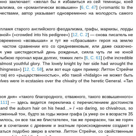
нно заключает: «желал бы я избавиться из сей темницы, коей
мализма, он «романтически возвышен»
[
6, С. 47
]
(«romantic to the
ачествами, автор указывает одновременно на молодость самого
 пламя старого английского феодализма, графы, маркизы, лорды
ой» («crowded into his pedigree»)
[
12, С. 2
]
— снова писатель не
новременно «возвышая» и тут же «сбрасывая» героя на землю
 частом сравнении его со средневековым, или даже сказочно-
ая уже шестидесятый день рожденья, сияла чуть ли не юной
лыбкою прогнал мрак долгих, тяжких лет»
[
6, С. 61
]
(«the incredible
almost youthful glory. The lovely knight by her side had wrought the
othingness»)
[
12, С. 58
]
, или вот еще один пример: Литтон Стрейчи
ов) его «рыцарственностью», ибо такой «hidalgo» не может быть
 were in ecstasies over the chivalry of the heretic General. «Tan
роя дня» «такого благородного, отважного, такого возвышенного»
 111
]
— здесь видится перекличка с перечислением достоинств
 and the auburn hair on his head…» / «so daring, so chivalrous, so
рженный тон, будто за годы жизни графа (а умер он в возрасте 35
ось, он все так же блистателен, так же прекрасен, так же горяч
и в сочетании с древним и знатным происхождением создают в
ться подобно зверю в клетке. Литтон Стрейчи, со свойственным