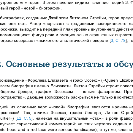
нутреннее «я» героя. В этом явлении видится влияние теорий З.
овый герой «новой» биографии.
 биографиях, созданных Джайлсом Литтоном Стрейчи, герои предст
акие они есть. Автор «порывает с традициями викторианского 
ерсонажа, выводит на передний план уровень внутреннего действия
апоминающихся фигур речи и эмоционально окрашенных выражени
иограф совершает «психолого-аналитический поворот»
[
3, С. 79
]
, 
2. Основные результаты и обс
оизведение «Королева Елизавета и граф Эссекс» («Queen Elizabeth 
овсем биография именно Елизаветы. Литтон Стрейчи строит повест
обертом Девере, графом Эссексом — юным фаворитом. При 
ространство», дающее возможность раскрыться не только в контекст
дной из основных черт «новой» биографии являются ироничные
ерсонажей. Так, отчима Эссекса, графа Лестера, Литтон Стр
urtier»)
[
12, С. 5
]
, намекая на внушительный «стаж» в роли фавор
тпускает саркастический комментарий: «в этих чертогах седина и
ite head and a red face were serious handicaps»), и тут же, слов