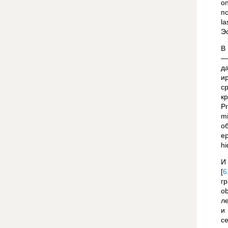
on
п
la
Эс
В
—
д
и
с
к
Pr
mi
о
ер
hi
И
[
6
гр
ob
л
и
с