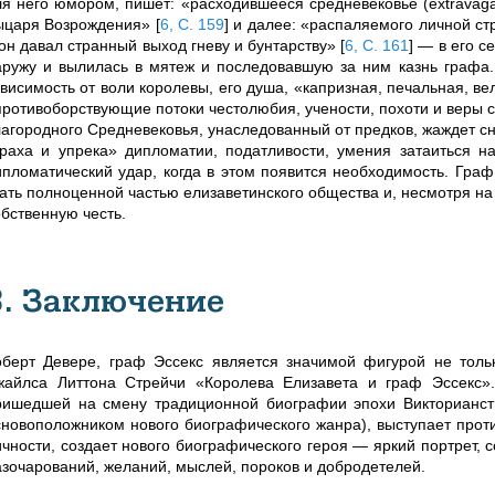
ля него юмором, пишет: «расходившееся средневековье (extravaga
ыцаря Возрождения»
[
6, С. 159
]
и далее: «распаляемого личной ст
 он давал странный выход гневу и бунтарству»
[
6, С. 161
]
— в его се
аружу и вылилась в мятеж и последовавшую за ним казнь графа.
ависимость от воли королевы, его душа, «капризная, печальная, в
противоборствующие потоки честолюбия, учености, похоти и веры
лагородного Средневековья, унаследованный от предков, жаждет сни
траха и упрека» дипломатии, податливости, умения затаиться н
ипломатический удар, когда в этом появится необходимость. Гра
тать полноценной частью елизаветинского общества и, несмотря на 
обственную честь.
3. Заключение
оберт Девере, граф Эссекс является значимой фигурой не тольк
жайлса Литтона Стрейчи «Королева Елизавета и граф Эссекс».
ришедшей на смену традиционной биографии эпохи Викторианств
сновоположником нового биографического жанра), выступает прот
ичности, создает нового биографического героя — яркий портрет,
азочарований, желаний, мыслей, пороков и добродетелей.