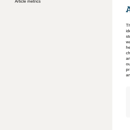
Article metrics
Th
id
st
wa
he
ch
an
ou
pr
an