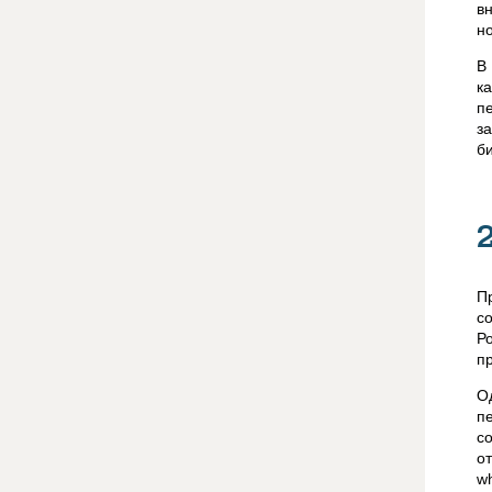
в
н
В
к
п
з
б
Пр
с
Р
п
О
п
co
о
wh