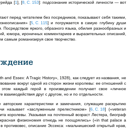
 Фрейда
[
1
]
,
[
8, С. 153
]
: подсознание исторической личности — вот
ают перед читателем без посредников, показывают себя такими,
жизнеописания»
[
5, С. 115
]
и погружается в самую глубину души
. Посредством яркого, образного языка, обилия разнообразных и
й, юмора, ироничных комментариев и выразительных описаний,
тем самым романизируя свое творчество.
уждение
and Essex: A Tragic History», 1928), как следует из названия, не
вование вокруг одной из сторон жизни королевы: ее отношений с
этом каждый герой в произведении получает свое «личное
е взаимодействия друг с другом, но и по отдельности.
 авторские характеристики и замечания, служащие раскрытию
ейчи называет «заслуженным прелестником»
[
6, С. 18
]
(«veteran
ита королевы. Указывая на почтенный возраст Лестера, биограф
 красная физиономия отнюдь не поощрялись» («in that palace a
но в противовес, описание Эссекса: «мальчишеский открытый нрав,