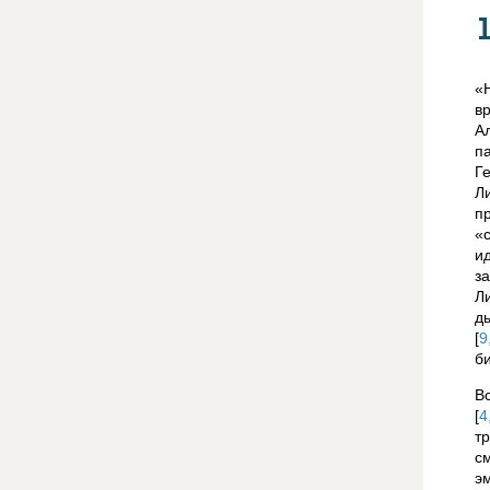
«
в
А
п
Г
Л
п
«
и
з
Л
д
[
9
б
В
[
4
т
с
э