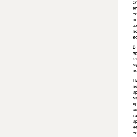
сл
a
с
не
ex
п
д
В
п
г
м
п
П
п
и
м
д
co
т
и
н
с