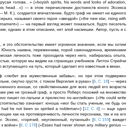
сая голова…» («boyish spirits, his words and looks of adoration,
 on his head…») — в этом перечислении достоинств юного Эссекса
 М. К.), создается впечатление, будто граф не имеет ни единого
ерьез, называет своего героя «звездой» («the new star, rising with
e firmament») — на первый взгляд может показаться, будто писатель
м, однако в этом описании, нет злой насмешки. Автор, пусть и с
 и это обстоятельство имеет огромное значение, если мы хотим
. Юность наивна, переменчива, порой самонадеянна, временами
ическая личность тоже проходила через него, набиралась опыта,
остью, которую мы видим на страницах учебников. Литтон Стрейчи
о вступающего на путь, который сделает его известным в веках.
аф «любит все мужественные забавы», но при этом подвержен
льне, смутно грустя, с томом Вергилия в руках»
[
6, С. 18
]
— через
роенного юноши, со свойственными для всех людей его возраста
и уже не грозный граф, а просто Роберт, похожий на множество
но пишет по-латыни и прелестно по-английски» («He could write
то обстоятельство означает: юноша «мог бы стать ученым, не будь он
 had he not been so spirited a nobleman»)
[
12, С. 4
]
— еще одно
ющее как на противоречивость личности персонажа, так и на его
. Эссекс, «горячий, неугомонный, путанный»
[
6, С 159
]
жаждет
с к войне»
[
6, С 178
]
(«Essex had never shown any military genius —