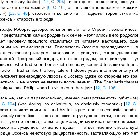
ly a military taste»)
[
12, С. 205
]
, и потерпев поражение, сокруше
очитаю я свою жизнь»
[
6, С. 46
]
, он не лишен юношеского макси
st»)
[
12, С. 40
]
, страстен и вспыльчив — наделяя героя этими к
секса и старость его рода.
 графе Роберте Девере, по мнению Литтона Стрейчи, воплотилось
 представители самых родовитых семей «толпились в его родословн
ает человеку прошлого отдалиться от читателя настоящего, од
роничным комментарием. Родовитость Эссекса проглядывает и в
редневековым рыцарем: «сказочная принцесса, отпраздновавш
расотой. Прекрасный рыцарь, стоя с нею рядом, сотворил чудо — у
incess, who had seen her sixtieth birthday, seemed to shine with an 
racle — had smiled the long tale of hideous years into momentary n
бъясняет всенародную любовь к Эссексу (даже со стороны его враг
етиком и не может не вызвать восхищения: «The Spaniards themselves
dalgo», said Philip, «non ha vista entre herejas»
[
12, С. 106
]
.
 все же, как ни парадоксально, именно рыцарственность губит «ге
, С. 104
]
(«so daring, so chivalrous, so obviously romantic»)
[
12, С.
афа в начале книги: «…and his tall figure, and his exquisite hands,
viously romantic» — снова похожая структура похвалы, снова восто
ет — уже не юноша, но все еще молодой мужчина) ничего не изменил
 скор на суждения, так же юн душой — и вот именно юность душ
ердце Эссекса неистовую рыцарственность, заставляющую его мета