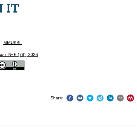
 IT
:
MMUKBL
sue: № 6 (78), 2026
Share
: