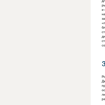
д
р
и
н
з
«
б
с
д
с
с
Р
Д
п
о
л
р