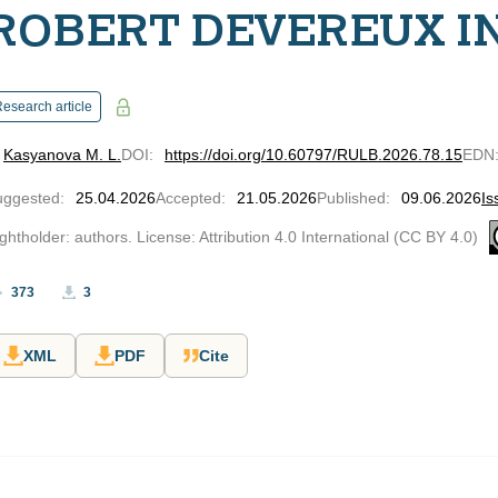
ROBERT DEVEREUX IN
esearch article
Kasyanova M. L.
DOI
:
https://doi.org/10.60797/RULB.2026.78.15
EDN
uggested
:
25.04.2026
Accepted
:
21.05.2026
Published
:
09.06.2026
Is
ghtholder: authors. License: Attribution 4.0 International (CC BY 4.0)
373
3
XML
PDF
Cite