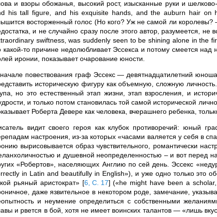
ова и взоры обожанья, высокий рост, изысканные руки и шелково-ру
nd his tall figure, and his exquisite hands, and the auburn hair
лышится восторженный голос (Но кого? Уж не самой ли королевы? —
достатка, и не случайно сразу после этого автор, разумеется, не вс
traordinary swiftness, was suddenly seen to be shining alone in th
о какой-то причине недолюбливает Эссекса и потому смеется над ни
олей иронии, показывает очарование юности.
 начале повествования граф Эссекс — девятнадцатилетний юноша,
редставить историческую фигуру как объемную, сложную личность
лупа, но это естественный этап жизни, этап взросления, и истор
удрости, и только потом становилась той самой исторической личн
оказывает Роберта Девере как человека, вчерашнего ребенка, тольк
исатель видит своего героя как клубок противоречий: юный гр
ерепадам настроения, из-за которых «часами валяется у себя в спа
ронию вырисовывается образ чувствительного, романтически наст
еланхоличностью и душевной неопределенностью – и вот перед нам
ругих «Робертов», населяющих Англию по сей день. Эссекс «недур
rrectly in Latin and beautifully in English»), и уже одно только э
акой рьяный аристократ»
[
6, С. 17
]
(«he might have been a scholar,
роничное, даже язвительное в некотором роде, замечание, указыва
еопытность и неумение определиться с собственными желаниями
лавы и рвется в бой, хотя не имеет воинских талантов — «лишь вку