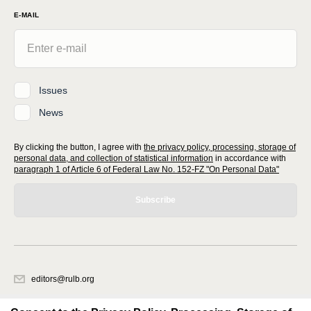
E-MAIL
Issues
News
By clicking the button, I agree with
the privacy policy, processing, storage of
personal data, and collection of statistical information
in accordance with
paragraph 1 of Article 6 of Federal Law No. 152-FZ "On Personal Data"
Subscribe
editors@rulb.org
620066, Sverdlovsk region, Ekaterinburg, Akademicheskaya str. 11A, office
1.