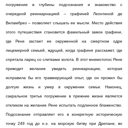
погружение в глубины подсознания и знакомство с
очередной реинкарнацией – графиней Леонтиной де
Виламбрез – позволяет слышать ее мысли. Место действия
этого путешествия становится фамильный замок графини,
где Рене застает ее окруженной на смертном одре
лицемерной семьей, ждущей, когда графиня расскажет, где
спрятала ларец со слитками золота. В этот мнемотопос Рене
приводит желание увидеть реинкарнацию, которая
исправила бы его травмирующий опыт, где он прожил бы
долгую жизнь и умер в окружении семьи. Наконец,
сакральное третье погружение в прежние жизни является
откликом на желание Рене испытать подлинное блаженство.
Подсознание отправляет его в конкретную историческую
точку 249 год до н.э. на морскую битву при Дрепане, во