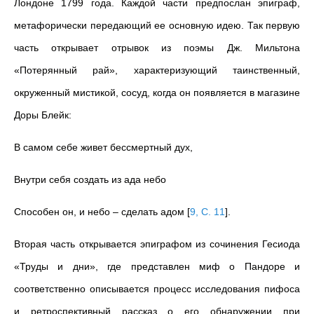
Лондоне 1799 года. Каждой части предпослан эпиграф,
метафорически передающий ее основную идею. Так первую
часть открывает отрывок из поэмы Дж. Мильтона
«Потерянный рай», характеризующий таинственный,
окруженный мистикой, сосуд, когда он появляется в магазине
Доры Блейк:
В самом себе живет бессмертный дух,
Внутри себя создать из ада небо
Способен он, и небо – сделать адом
[
9, C. 11
]
.
Вторая часть открывается эпиграфом из сочинения Гесиода
«Труды и дни», где представлен миф о Пандоре и
соответственно описывается процесс исследования пифоса
и ретроспективный рассказ о его обнаружении при