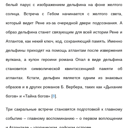
белый парус с изображением дельфина на фоне желтого
солнца. Встреча с Гебом начинается с желтого света,
который видит Рене из-за очередной двери подсознания. А
образ дельфина станет связующим для всей истории Рене и
Атлантов, как некий ключ, код, сохраняющий память. Именно
дельфины приходят на помощь атлантам после извержения
вулкана, а кулон героини романа Опал в виде дельфина
становится символической квинтэссенцией памяти об
атлантах. Кстати, дельфин является одним из знаковых
образов и в других романов Б. Вербера, таких как «Дыхание
богов» и «Тайна богов»
[
8
]
.
Три сакральные встречи становятся подготовкой к главному
событию – главному воспоминанию – о первом воплощении
и Атлантиде – утопическом, райском острове.