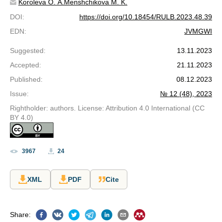
Koroleva O. A.
Menshchikova M. K.
DOI
:
https://doi.org/10.18454/RULB.2023.48.39
EDN
:
JVMGWI
Suggested
:
13.11.2023
Accepted
:
21.11.2023
Published
:
08.12.2023
Issue
:
№ 12 (48), 2023
Rightholder: authors. License: Attribution 4.0 International (CC
BY 4.0)
3967
24
XML
PDF
Cite
Share
: