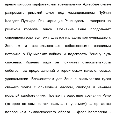
время которой карфагенский военачальник Адгербал сумел
разгромить римский флот под командованием Публия
Клавдия Пульхра. Реинкарнация Рене здесь – галерник на
римском корабле Зенон. Сознание Рене продолжает
совершенствоваться, ему удается наладить коммуникацию с
Зеноном и воспользоваться собственными знаниями
историка о Пунических войнах и подсказать Зенону путь
спасения. Именно тогда он понимает относительность
собственных представлений о героическом начале, семье,
удовольствии. Блаженством для Зенона оказывается кусок
свежего хлеба с оливковым маслом, свобода и нежный
поцелуй карфагенянки. Третье путешествие сознания Рене
(которое он сам, кстати, называет туризмом) завершается
появлением символического образа – флаг Карфагена -