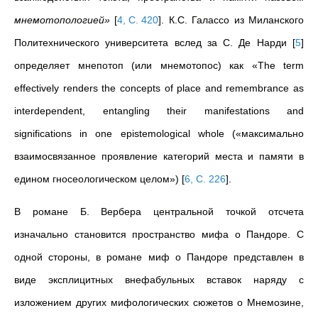
мнемотопологией»
[
4, С. 420
]
. К.С. Галассо из Миланского
Политехнического университета вслед за С. Де Нарди
[
5
]
определяет мнепотоп (или мнемотопос) как «The term
effectively renders the concepts of place and remembrance as
interdependent, entangling their manifestations and
significations in one epistemological whole («максимально
взаимосвязанное проявление категорий места и памяти в
едином гносеологическом целом»)
[
6, С. 226
]
.
В романе Б. Вербера центральной точкой отсчета
изначально становится пространство мифа о Пандоре. С
одной стороны, в романе миф о Пандоре представлен в
виде эксплицитных внефабульных вставок наряду с
изложением других мифологических сюжетов о Мнемозине,