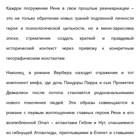
Каждое погружение Рене в свои прошлые реинкарнации –
это не только обретение новых граней подлинной личности
героя и психологической цельности, но и мини-зарисовка
эпохи, стремление создать краткий и правдивый
исторический контекст через привязку к конкретным
географическим константам
Наконец, в романе Вербера находит отражение и тот
компонент мифа, где дочь Пандоры Пирра и сын Прометея
Девкалион после потопа становятся родоначальниками
нового поколения людей. Эти образы совмещаются в
романе с первым воплощением главных героев Рене и его
возлюбленной Опал – атлантами Гебом и Нут, спасшимися
из гибнущей Атлантиды, приплывшими в Египет и ставшими