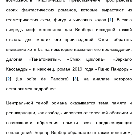
возможность пластического представления пространства
своих фантастических романов, которые вырастают из
геометрических схем, фигур и числовых кодов
[
1
]
. В свою
очередь миф становится для Вербера исходной точкой
отсчета для многих его произведений. Стоит обратить
внимание хотя бы на некоторые названия его произведений:
дилогия «Танатонавты», «Смех циклопа», «Зеркало
Кассандры» и наконец, роман 2019 года «Ящик Пандоры»
[
2
]
(La boîte de Pandore)
[
3
]
, на анализе которого
остановимся подробнее.
Центральной темой романа оказывается тема памяти и
реинкарнации, как свободы человека от телесной оболочки и
возможности обретения памяти всех предшествующих
воплощений. Бернар Вербер обращается к таким понятиям,