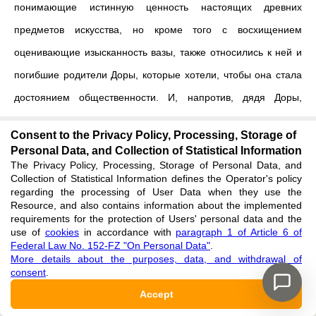
понимающие истинную ценность настоящих древних
предметов искусства, но кроме того с восхищением
оценивающие изысканность вазы, также относились к ней и
погибшие родители Доры, которые хотели, чтобы она стала
достоянием общественности. И, напротив, дядя Доры,
Иезекия, воспринимает пифос лишь как объект, имеющий
Consent to the Privacy Policy, Processing, Storage of
большую денежную ценность, как объект, который поможет
Personal Data, and Collection of Statistical Information
The Privacy Policy, Processing, Storage of Personal Data, and
ему найти и продать остальные предметы древнегреческого
Collection of Statistical Information defines the Operator's policy
искусства, спрятанные родителями Доры. Также
regarding the processing of User Data when they use the
Resource, and also contains information about the implemented
воспринимают пифос братья Кумб, которые помогают
requirements for the protection of Users' personal data and the
use of
cookies
in accordance with
paragraph 1 of Article 6 of
Иезекии незаконно овладеть им. Интересно, что автор
Federal Law No. 152-FZ "On Personal Data"
.
романа, своеобразно подчеркивает эту функцию
More details about the purposes, data, and withdrawal of
consent
.
характеристики героев через отношение к предмету
Accept
искусства, отчасти изменяя сюжет мифа. Так, по мифу, сосуд