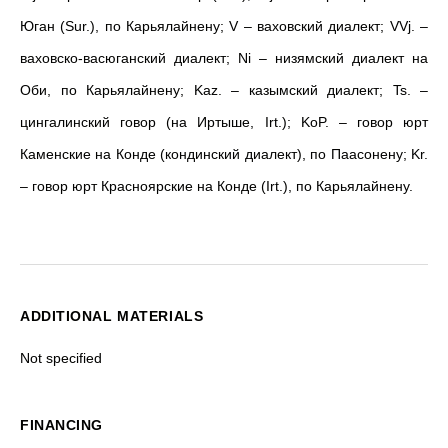
Юган (Sur.), по Карьялайнену; V – ваховский диалект; VVj. –
ваховско-васюганский диалект; Ni – низямский диалект на
Оби, по Карьялайнену; Kaz. – казымский диалект; Ts. –
цингалинский говор (на Иртыше, Irt.); KoP. – говор юрт
Каменские на Конде (кондинский диалект), по Паасонену; Kr.
– говор юрт Красноярские на Конде (Irt.), по Карьялайнену.
ADDITIONAL MATERIALS
Not specified
FINANCING