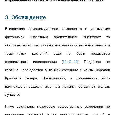
в приведенном хантыйском микониме дело обстоит также.
3. Обсуждение
Выявлению сомонимического компонента в хантыйских
фитонимах известным препятствием выступает то
обстоятельство, что хантыйские названия полевых цветов и
травянистых растений еще не были предметом
специального исследования
[
12, С. 49
]
. Подобная же
картина наблюдается в языках соседних с ханты народов
Крайнего Севера. По-видимому, и собранность этого
важнейшего раздела именной лексики оставляет желать
лучшего.
Ниже высказаны некоторые существенные замечания по
номинации растений и их морфологических частей в