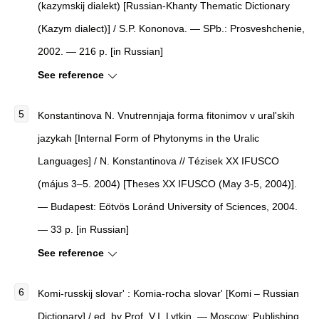
(kazymskij dialekt) [Russian-Khanty Thematic Dictionary
(Kazym dialect)] / S.P. Kononova. — SPb.: Prosveshchenie,
2002. — 216 p. [in Russian]
See reference
Konstantinova N. Vnutrennjaja forma fitonimov v ural'skih
jazykah [Internal Form of Phytonyms in the Uralic
Languages] / N. Konstantinova // Tézisek XX IFUSCO
(május 3–5. 2004) [Theses XX IFUSCO (May 3-5, 2004)].
— Budapest: Eötvös Loránd University of Sciences, 2004.
— 33 p. [in Russian]
See reference
Komi-russkij slovar' : Komia-rocha slovar' [Komi – Russian
Dictionary] / ed. by Prof. V.I. Lytkin. — Moscow: Publishing