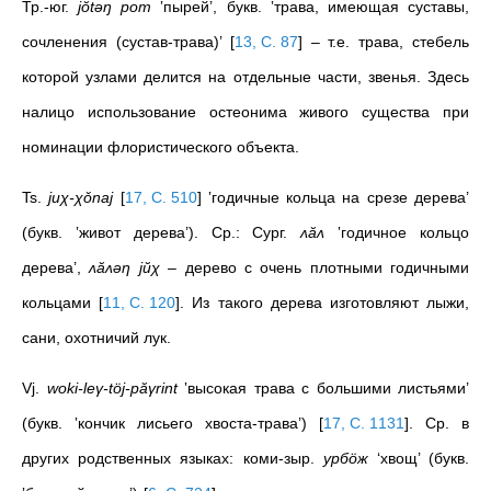
Тр.-юг.
jŏtəŋ pom
‛пырей’, букв. ‛трава, имеющая суставы,
сочленения (сустав-трава)’
[
13, С. 87
]
– т.е. трава, стебель
которой узлами делится на отдельные части, звенья. Здесь
налицо использование остеонима живого существа при
номинации флористического объекта.
Ts.
juχ-χǒnaj
[
17, С. 510
]
‛годичные кольца на срезе дерева’
(букв. ‛живот дерева’). Ср.: Сург.
ʌăʌ
‛годичное кольцо
дерева’,
ʌăʌәη jŭχ
– дерево с очень плотными годичными
кольцами
[
11, С. 120
]
. Из такого дерева изготовляют лыжи,
сани, охотничий лук.
Vj.
woki-leγ-töj-păγrint
‛высокая трава с большими листьями’
(букв. ‛кончик лисьего хвоста-трава’)
[
17, С. 1131
]
. Cр. в
других родственных языках: коми-зыр.
урбöж
‘хвощ’ (букв.