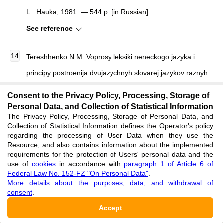
L.: Hauka, 1981. — 544 p. [in Russian]
See reference
Tereshhenko N.M. Voprosy leksiki neneckogo jazyka i
principy postroenija dvujazychnyh slovarej jazykov raznyh
sistem s razlichnoj pis'mennoj tradiciej [Issues of Nenets
Consent to the Privacy Policy, Processing, Storage of
Language Vocabulary and Principles of Building Bilingual
Personal Data, and Collection of Statistical Information
The Privacy Policy, Processing, Storage of Personal Data, and
Dictionaries of Languages of Different Systems with
Collection of Statistical Information defines the Operator's policy
regarding the processing of User Data when they use the
Different Written Tradition] : dis. abst. … Doctor in Philology
Resource, and also contains information about the implemented
/ N.M. Tereshhenko. — L., 1967. — 52 p. [in Russian]
requirements for the protection of Users' personal data and the
use of
cookies
in accordance with
paragraph 1 of Article 6 of
See reference
Federal Law No. 152-FZ "On Personal Data"
.
More details about the purposes, data, and withdrawal of
consent
.
Udmurtsko-russkij slovar' [Udmurt-Russian Dictionary] / ed.
Accept
by V.M. Vahrushev. — M.: Russian language, 1983. — 592