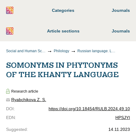
Categories
Journals
Article sections
Journals
Social and Human Sciences
Philology
Russian language. Languages of the peoples of Russia
SOMONYMS IN PHYTONYMS
OF THE KHANTY LANGUAGE
Research article
Ryabchikova Z. S.
DOI
:
https://doi.org/10.18454/RULB.2024.49.10
EDN
:
HPSJYI
Suggested
:
14.11.2023