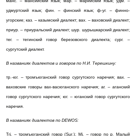
манс. – мансийский язык; мар. – марийский язык; удм. –
удмуртский язык; фин. – финский язык; ф-уг. – финно-
угорские; каз. – казымский диалект; вах. – ваховский диалект;
приур. – приуральский диалект; шур. шурышкарский диалект;
тег. – тегинский говор березовского диалекта; сург. –
сургутский диалект.
В названиях диалектов и говоров по Н.И. Терешкину:
тр.-юг. – тромъюганский говор сургутского наречия; вах. –
ваховские говоры вах-васюганского наречия; аг. – аганский
говор сургутского наречия; юг. – юганский говор сургутского
наречия.
В названиях диалектов по DEWOS:
Trj. – тромъюганский говор (Sur.); Mj. – говор по р. Малый