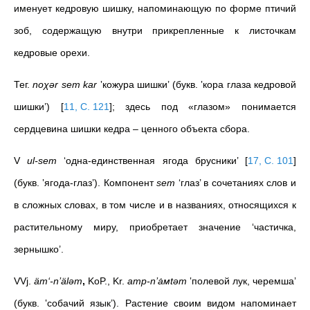
именует кедровую шишку, напоминающую по форме птичий
зоб, содержащую внутри прикрепленные к листочкам
кедровые орехи.
Тег.
nоχәr sem kar
‛кожура шишки’ (букв. ‛кора глаза кедровой
шишки’)
[
11, С. 121
]
; здесь под «глазом» понимается
сердцевина шишки кедра – ценного объекта сбора.
V
ul-sem
‘одна-единственная ягода брусники’
[
17, С. 101
]
(букв. ‛ягода-глаз’). Компонент
sem
‘глаз’ в сочетаниях слов и
в сложных словах, в том числе и в названиях, относящихся к
растительному миру, приобретает значение ‘частичка,
зернышко’.
VVj.
äm‘-n’älәm
,
KoP., Kr.
amp-n’ȧмtәm
‛полевой лук, черемша’
(букв. ‛собачий язык’). Растение своим видом напоминает