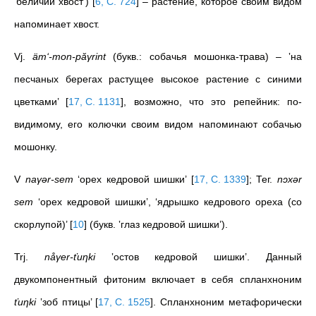
‛беличий хвост’)
[
6, С. 724
]
– растение, которое своим видом
напоминает хвост.
Vj.
äm‘-mon-păγrint
(букв.: собачья мошонка-трава) – ‛на
песчаных берегах растущее высокое растение с синими
цветками’
[
17, С. 1131
]
, возможно, что это репейник: по-
видимому, его колючки своим видом напоминают собачью
мошонку.
V
naγər-sem
‘орех кедровой шишки’
[
17, С. 1339
]
; Тег.
nɔxәr
sem
‘орех кедровой шишки’, ‘ядрышко кедрового ореха (со
скорлупой)’
[
10
]
(букв. ‛глаз кедровой шишки’).
Trj.
nåγer-ťuηki
‛остов кедровой шишки’.
Данный
двукомпонентный фитоним включает в себя спланхноним
ťuηki
‛зоб птицы’
[
17, С. 1525
]
. Cпланхноним метафорически