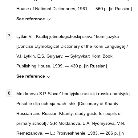
House of National Dictionaries, 1961. — 560 p. [in Russian]
See reference
Lytkin V.I. Kratkij jetimologicheskij slovar' komi jazyka
[Concise Etymological Dictionary of the Komi Language] /
V.I. Lytkin, E.S. Gulyaev. — Syktyvkar: Komi Book
Publishing House, 1999. — 430 p. [in Russian]
See reference
Moldanova S.P. Slovar' hantyjsko-russkij i russko-hantyjskij:
Posobie dlja uch-sja nach. shk. [Dictionary of Khanty-
Russian and Russian-Khanty: study guide for pupils of
primary school] / S.P. Moldanova, E.A. Nyomysova, V.N.
Remezanova. — L.: Prosveshhenie, 1983. — 286 p. [in