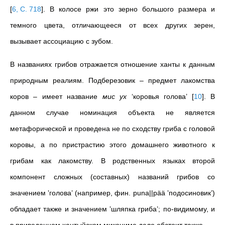
[
6, С. 718
]
. В колосе ржи это зерно большого размера и
темного цвета, отличающееся от всех других зерен,
вызывает ассоциацию с зубом.
В названиях грибов отражается отношение ханты к данным
природным реалиям. Подберезовик – предмет лакомства
коров – имеет название
мис ух
‘коровья голова’
[
10
]
. В
данном случае номинация объекта не является
метафорической и проведена не по сходству гриба с головой
коровы, а по пристрастию этого домашнего животного к
грибам как лакомству. В родственных языках второй
компонент сложных (составных) названий грибов со
значением ‛голова’ (например, фин. puna||pää ‛подосиновик’)
обладает также и значением ‛шляпка гриба’; по-видимому, и