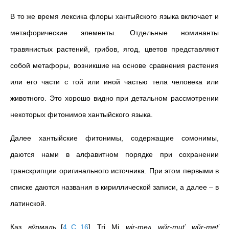
В то же время лексика флоры хантыйского языка включает и
метафорические элементы. Отдельные номинанты
травянистых растений, грибов, ягод, цветов представляют
собой метафоры, возникшие на основе сравнения растения
или его части с той или иной частью тела человека или
животного. Это хорошо видно при детальном рассмотрении
некоторых фитонимов хантыйского языка.
Далее хантыйские фитонимы, содержащие сомонимы,
даются нами в алфавитном порядке при сохранении
транскрипции оригинального источника. При этом первыми в
списке даются названия в кириллической записи, а далее – в
латинской.
Каз.
вўрмаль
[
4, С. 16
]
, Trj. Mj.
wir-meʌ, wǔr-muť, wǔr-meť