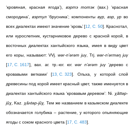
‘кровяная, красная ягода’),
вэртэ тотэк
(вах.) ‘красная
смородина’,
вэртул
‘брусника’; компоненты
вур, вэр, ур
во
всех диалектах имеют значение ‘кровь’
[
12, С. 50
]
. Краснотал,
или курослепник, кустарниковое дерево с красной корой, в
восточных диалектах хантыйского языка, имея в виду цвет
его коры, называют: VVj.
wәr-n’әrәm juγ
, Trj.
wәr-n’әrmәη juγ
[
17, С. 1617
]
, вах. аг. тр.-юг. юг.
wәr n’әrәm juγ
‘дерево с
кровавыми ветками’
[
13, С. 323
]
. Ольха, у которой слой
древесины под корой имеет красный цвет, также именуется в
диалектах хантыйского языка ‘кровавым деревом’: Ni.
χăttәp-
jŭχ
, Kaz.
χăʌtәp-jŭχ
. Тем же названием в казымском диалекте
обозначается голубика – растение, у которого опьяняющие
ягоды с соком красного цвета
[
17, С. 483
]
.