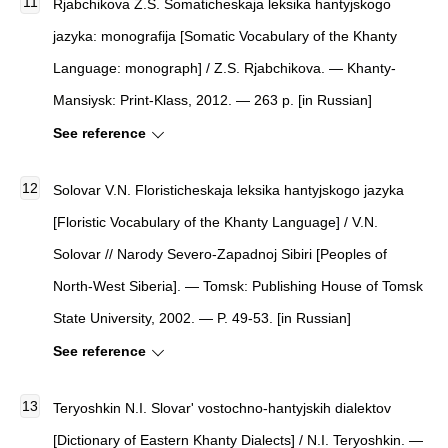
Rjabchikova Z.S. Somaticheskaja leksika hantyjskogo
jazyka: monografija [Somatic Vocabulary of the Khanty
Language: monograph] / Z.S. Rjabchikova. — Khanty-
Mansiysk: Print-Klass, 2012. — 263 p. [in Russian]
See reference
Solovar V.N. Floristicheskaja leksika hantyjskogo jazyka
[Floristic Vocabulary of the Khanty Language] / V.N.
Solovar // Narody Severo-Zapadnoj Sibiri [Peoples of
North-West Siberia]. — Tomsk: Publishing House of Tomsk
State University, 2002. — P. 49-53. [in Russian]
See reference
Teryoshkin N.I. Slovar' vostochno-hantyjskih dialektov
[Dictionary of Eastern Khanty Dialects] / N.I. Teryoshkin. —