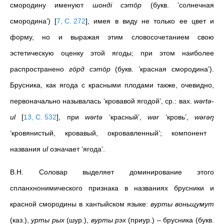
смородину именуют
шондi сэтöр
(букв. ‛солнечная
смородина’)
[
7, С. 272
]
, имея в виду не только ее цвет и
форму, но и выражая этим словосочетанием свою
эстетическую оценку этой ягоды; при этом наиболее
распространено
гöрд сэтöр
(букв. ‛красная смородина’).
Брусника, как ягода с красными плодами также, очевидно,
первоначально называлась ‘кровавой ягодой’, ср.: вах.
wәrtә-
ul
[
13, С. 532
]
, при
wәrtә
‘красный’,
wər
‘кровь’,
wərәŋ
‘кровянистый, кровавый, окровавленный’; компонент
названия
ul
означает ‘ягода’.
В.Н. Соловар выделяет доминирование этого
спланхнонимического признака в названиях брусники и
красной смородины в хантыйском языке:
вурты воньщумут
(каз.),
урты рых
(шур.),
вурты рэх
(приур.) – брусника (букв.