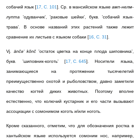
собачий язык
[
17, С. 101
]
. Ср. в мансийском языке
амп-нелм-
лупта
‛одуванчик’, ‛раковые шейки’, букв. ‛собачий язык-
трава’. В основе названий этих растений также лежит
сравнение их листьев с языком собаки
[
16, С. 31
]
.
Vj.
änčә‘ kŏnč
‛остаток цветка на конце плода шиповника’,
букв. ‛шиповник-коготь’
[
17, С. 645
]
. Носители языка,
занимающиеся на протяжении тысячелетий
преимущественно охотой и рыболовством, давно заметили
качество когтей диких животных. Поэтому вполне
естественно, что колючий кустарник и его части вызывают
ассоциации с сомонимом коготь и/или ноготь.
Кроме сказанного, отметим, что для обозначения ростка в
хантыйском языке используется сомоним нос, например,