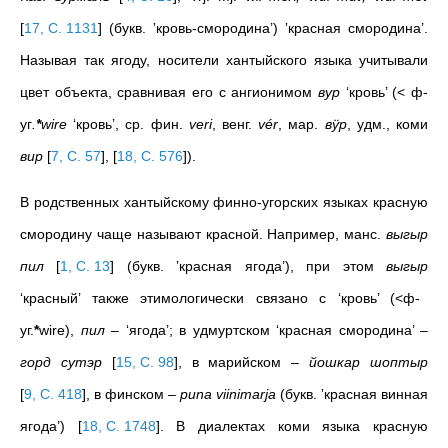
[
17, С. 1131
]
(букв. ‛кровь-смородина’) ‛красная смородина’.
Называя так ягоду, носители хантыйского языка учитывали
цвет объекта, сравнивая его c ангионимом
вyр
‘кровь’ (< ф-
уг
.
*
wire
‘кровь’, ср. фин.
veri
, венг.
vér
, мар.
вÿр
, удм., коми
вир
[
7, С. 57
]
,
[
18, С. 576
]
).
В родственных хантыйскому финно-угорских языках красную
смородину чаще называют красной. Например, манс.
выгыр
пил
[
1, С. 13
]
(букв. ‛красная ягода’), при этом
выгыр
‘красный’ также этимологически связано с ‘кровь’ (<ф-
уг.
*
wire),
пил
– ‘ягода’; в удмуртском ‘красная смородина’ –
горд сутэр
[
15, С. 98
]
, в марийском –
йошкар шоптыр
[
9, С. 418
]
, в финском –
puna viinimarja
(букв. ‛красная винная
ягода’)
[
18, С. 1748
]
. В диалектах коми языка красную