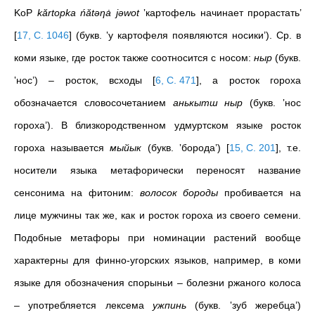
KoP
kărtоpka ńătәηȧ jəwot
‛картофель начинает прорастать’
[
17, С. 1046
]
(букв. ‛у картофеля появляются носики’). Ср. в
коми языке, где росток также соотносится с носом:
ныр
(букв.
‛нос’) – росток, всходы
[
6, С. 471
]
, а росток гороха
обозначается словосочетанием
анькытш ныр
(букв. ‛нос
гороха’). В близкородственном удмуртском языке росток
гороха называется
мыйык
(букв. ‛борода’)
[
15, С. 201
]
, т.е.
носители языка метафорически переносят название
сенсонима на фитоним:
волосок бороды
пробивается на
лице мужчины так же, как и росток гороха из своего семени.
Подобные метафоры при номинации растений вообще
характерны для финно-угорских языков, например, в коми
языке для обозначения спорыньи – болезни ржаного колоса
– употребляется лексема
ужпинь
(букв. ‛зуб жеребца’)