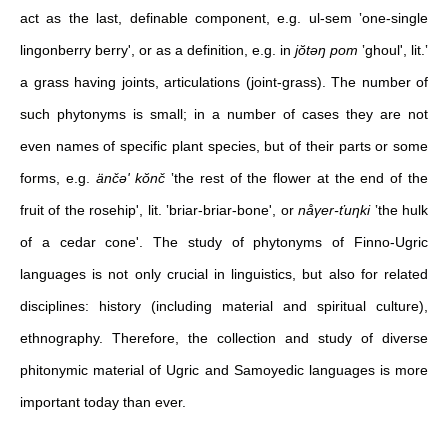
act as the last, definable component, e.g. ul-sem ‛one-single
lingonberry berry', or as a definition, e.g. in
jŏtəŋ pom
‛ghoul', lit.‛
a grass having joints, articulations (joint-grass). The number of
such phytonyms is small; in a number of cases they are not
even names of specific plant species, but of their parts or some
forms, e.g.
änčә' kŏnč
‛the rest of the flower at the end of the
fruit of the rosehip', lit. ‛briar-briar-bone', or
nåγer-ťuηki
‛the hulk
of a cedar cone'. The study of phytonyms of Finno-Ugric
languages is not only crucial in linguistics, but also for related
disciplines: history (including material and spiritual culture),
ethnography. Therefore, the collection and study of diverse
phitonymic material of Ugric and Samoyedic languages is more
important today than ever.