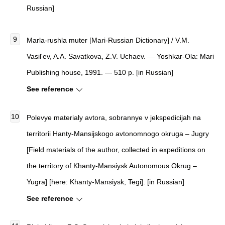
Russian]
Marla-rushla muter [Mari-Russian Dictionary] / V.M.
Vasil'ev, A.A. Savatkova, Z.V. Uchaev. — Yoshkar-Ola: Mari
Publishing house, 1991. — 510 p. [in Russian]
See reference
Polevye materialy avtora, sobrannye v jekspedicijah na
territorii Hanty-Mansijskogo avtonomnogo okruga – Jugry
[Field materials of the author, collected in expeditions on
the territory of Khanty-Mansiysk Autonomous Okrug –
Yugra] [here: Khanty-Mansiysk, Tegi]. [in Russian]
See reference